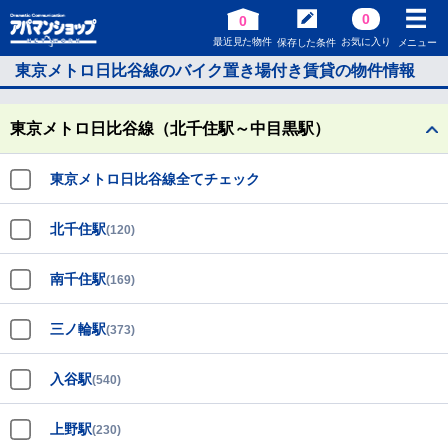
0
0
最近見た物件
お気に入り
保存した条件
メニュー
東京メトロ日比谷線のバイク置き場付き賃貸の物件情報
東京メトロ日比谷線（北千住駅～中目黒駅）
東京メトロ日比谷線全てチェック
北千住駅
(120)
南千住駅
(169)
三ノ輪駅
(373)
入谷駅
(540)
上野駅
(230)