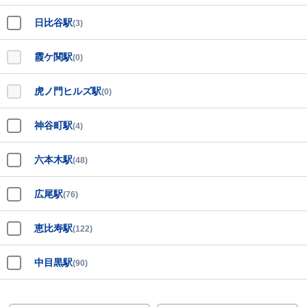
日比谷駅
(3)
霞ケ関駅
(0)
虎ノ門ヒルズ駅
(0)
神谷町駅
(4)
六本木駅
(48)
広尾駅
(76)
恵比寿駅
(122)
中目黒駅
(90)