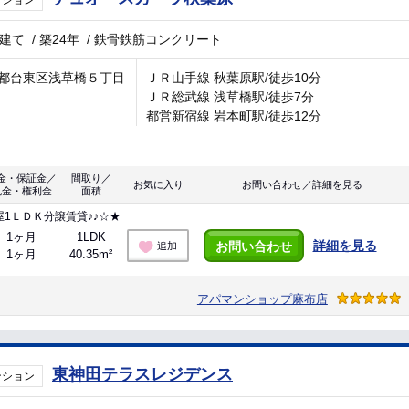
ンション
階建て
/
築24年
/
鉄骨鉄筋コンクリート
都台東区浅草橋５丁目
ＪＲ山手線 秋葉原駅/徒歩10分
ＪＲ総武線 浅草橋駅/徒歩7分
都営新宿線 岩本町駅/徒歩12分
金・保証金／
間取り／
お気に入り
お問い合わせ／詳細を見る
礼金・権利金
面積
1ＬＤＫ分譲賃貸♪♪☆★
1ヶ月
1LDK
詳細を見る
お問い合わせ
追加
1ヶ月
40.35m²
アパマンショップ麻布店
東神田テラスレジデンス
ンション