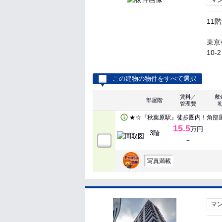
マ
11
東京
10-2
この建物の物件をすべて選択
賃料／
敷
部屋階
管理費
★☆『秋葉原駅』徒歩圏内！角部屋
15.5
万円
3階
－
写真満載
マ