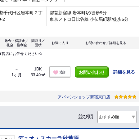
都千代田区岩本町２丁
都営新宿線 岩本町駅/徒歩9分
0-2
東京メトロ日比谷線 小伝馬町駅/徒歩5分
敷金・保証金／
間取り／
お気に入り
お問い合わせ／詳細を見る
礼金・権利金
面積
直営店にお任せください☆
－
1DK
詳細を見る
お問い合わせ
追加
1ヶ月
33.49m²
アパマンショップ新宿東口店
並び順
デュオ・スカーラ秋葉原