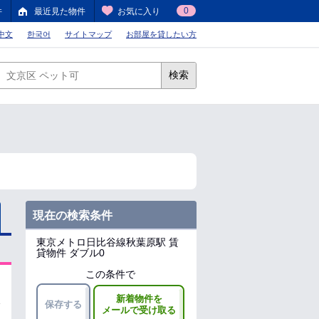
0
件
最近見た物件
お気に入り
中文
한국어
サイトマップ
お部屋を貸したい方
検索
現在の検索条件
東京メトロ日比谷線秋葉原駅
賃
貸物件 ダブル0
この条件で
新着物件を
保存する
メールで受け取る