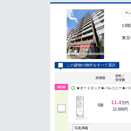
マ
13
東京
この建物の物件をすべて選択
賃料／
部屋階
管理費
NEW
★オートロック★バルコニー★バ
11.4
万円
5階
12,000円
写真満載