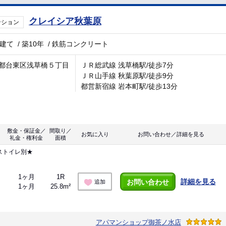
クレイシア秋葉原
ンション
階建て
/
築10年
/
鉄筋コンクリート
都台東区浅草橋５丁目
ＪＲ総武線 浅草橋駅/徒歩7分
ＪＲ山手線 秋葉原駅/徒歩9分
都営新宿線 岩本町駅/徒歩13分
敷金・保証金／
間取り／
お気に入り
お問い合わせ／詳細を見る
礼金・権利金
面積
ストイレ別★
1ヶ月
1R
詳細を見る
お問い合わせ
追加
1ヶ月
25.8m²
アパマンショップ御茶ノ水店