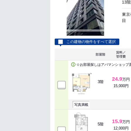
13
東京
目
この建物の物件をすべて選択
賃料／
部屋階
管理費
☆お部屋探しはアパマンショップ
24.9
万円
3階
15,000円
写真満載
15.9
万円
5階
12,000円