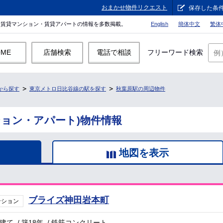
おまかせ物件リクエスト
保存した条
。賃貸マンション・賃貸アパートの情報を多数掲載。
English
簡体中文
繁体
OME
店舗検索
電話で相談
フリーワード検索
から探す
東京メトロ日比谷線の駅を探す
秋葉原駅の周辺物件
ション・アパート)物件情報
地図を表示
ブライズ神田岩本町
ンション
階建て
/
築18年
/
鉄筋コンクリート