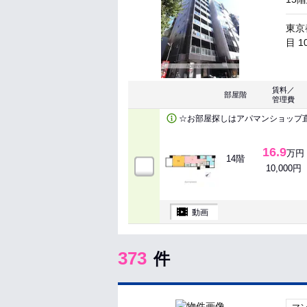
東京
目 1
賃料／
部屋階
管理費
☆お部屋探しはアパマンショップ
16.9
万円
14階
10,000円
動画
373
件