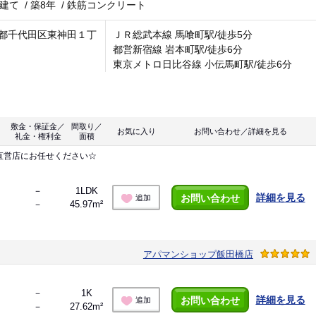
階建て
/
築8年
/
鉄筋コンクリート
都千代田区東神田１丁
ＪＲ総武本線 馬喰町駅/徒歩5分
都営新宿線 岩本町駅/徒歩6分
東京メトロ日比谷線 小伝馬町駅/徒歩6分
敷金・保証金／
間取り／
お気に入り
お問い合わせ／詳細を見る
礼金・権利金
面積
直営店にお任せください☆
－
1LDK
詳細を見る
お問い合わせ
追加
－
45.97m²
アパマンショップ飯田橋店
－
1K
詳細を見る
お問い合わせ
追加
－
27.62m²