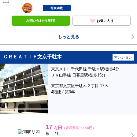
ポンタ
部屋
写真満載
お問い合わせ(無料)
お気に入り
もっと見る
ＣＲＥＡＴＩＦ文京千駄木
マンション
東京メトロ千代田線 千駄木駅/徒歩4分
ＪＲ山手線 日暮里駅/徒歩15分
東京都文京区千駄木２丁目 17-5
4階建 / 築0年
17
万円
（管理費等15,000円）
敷 － / 礼 －