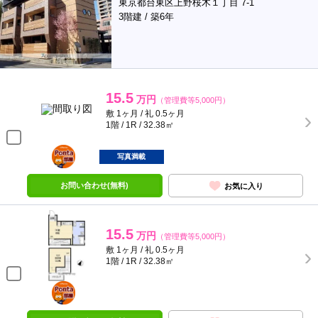
東京都台東区上野桜木１丁目 7-1
3階建 / 築6年
15.5
万円
（管理費等5,000円）
敷 1ヶ月 / 礼 0.5ヶ月
1階 / 1R / 32.38㎡
ポンタ
部屋
写真満載
お問い合わせ(無料)
お気に入り
15.5
万円
（管理費等5,000円）
敷 1ヶ月 / 礼 0.5ヶ月
1階 / 1R / 32.38㎡
ポンタ
部屋