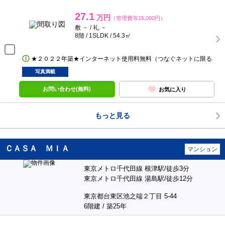
27.1
万円
（管理費等15,000円）
敷 － / 礼 －
8階 / 1SLDK / 54.3㎡
★２０２２年築★インターネット使用料無料（つなぐネットに限る
写真満載
お問い合わせ(無料)
お気に入り
もっと見る
ＣＡＳＡ ＭＩＡ
マンション
東京メトロ千代田線 根津駅/徒歩3分
東京メトロ千代田線 湯島駅/徒歩12分
東京都台東区池之端２丁目 5-44
6階建 / 築25年