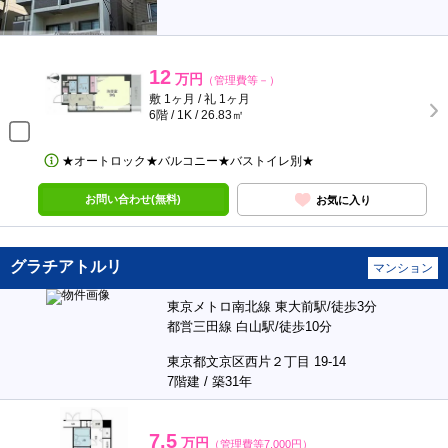
12
万円
（管理費等－）
敷 1ヶ月 / 礼 1ヶ月
6階 / 1K / 26.83㎡
★オートロック★バルコニー★バストイレ別★
お問い合わせ(無料)
お気に入り
グラチアトルリ
マンション
東京メトロ南北線 東大前駅/徒歩3分
都営三田線 白山駅/徒歩10分
東京都文京区西片２丁目 19-14
7階建 / 築31年
7.5
万円
（管理費等7,000円）