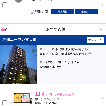
2階 / 1R / 19.49㎡
写真満載
動画あり
60
件
本郷エーワン東大前
マンション
東京メトロ南北線 東大前駅/徒歩1分
東京メトロ南北線 本駒込駅/徒歩11分
東京都文京区向丘１丁目 2-4
12階建 / 築18年
11.4
万円
（管理費等6,000円）
敷 1ヶ月 / 礼 1ヶ月
6階 / 1K / 22.55㎡