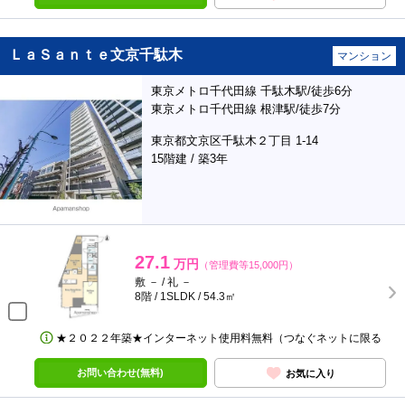
ＬａＳａｎｔｅ文京千駄木
マンション
東京メトロ千代田線 千駄木駅/徒歩6分
東京メトロ千代田線 根津駅/徒歩7分
東京都文京区千駄木２丁目 1-14
15階建 / 築3年
27.1
万円
（管理費等15,000円）
敷 － / 礼 －
8階 / 1SLDK / 54.3㎡
★２０２２年築★インターネット使用料無料（つなぐネットに限る
お問い合わせ(無料)
お気に入り