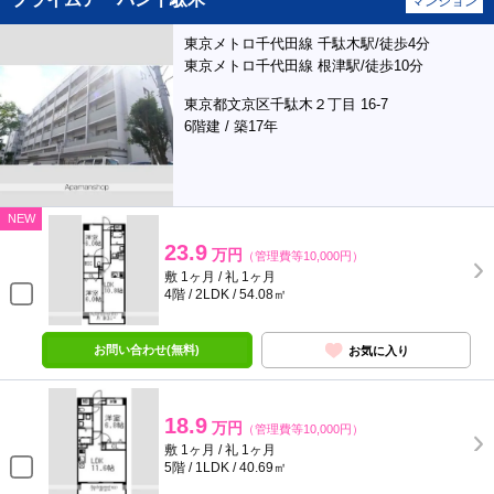
マンション
東京メトロ千代田線 千駄木駅/徒歩4分
東京メトロ千代田線 根津駅/徒歩10分
東京都文京区千駄木２丁目 16-7
6階建 / 築17年
NEW
23.9
万円
（管理費等10,000円）
敷 1ヶ月 / 礼 1ヶ月
4階 / 2LDK / 54.08㎡
お問い合わせ(無料)
お気に入り
18.9
万円
（管理費等10,000円）
敷 1ヶ月 / 礼 1ヶ月
5階 / 1LDK / 40.69㎡