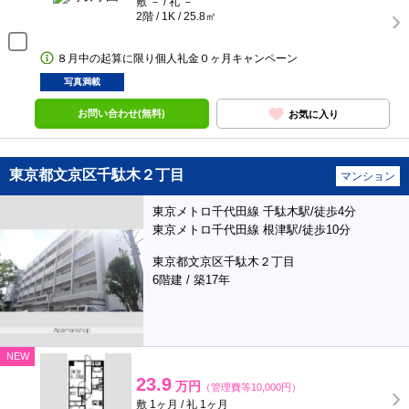
敷 － / 礼 －
2階 / 1K / 25.8㎡
８月中の起算に限り個人礼金０ヶ月キャンペーン
写真満載
お問い合わせ(無料)
お気に入り
東京都文京区千駄木２丁目
マンション
東京メトロ千代田線 千駄木駅/徒歩4分
東京メトロ千代田線 根津駅/徒歩10分
東京都文京区千駄木２丁目
6階建 / 築17年
NEW
23.9
万円
（管理費等10,000円）
敷 1ヶ月 / 礼 1ヶ月