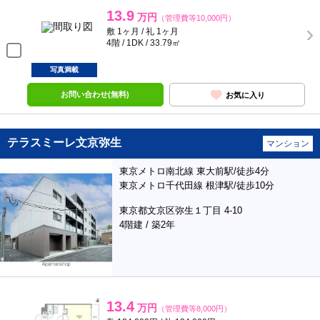
13.9
万円
（管理費等10,000円）
敷 1ヶ月 / 礼 1ヶ月
4階 / 1DK / 33.79㎡
写真満載
お問い合わせ(無料)
お気に入り
テラスミーレ文京弥生
マンション
東京メトロ南北線 東大前駅/徒歩4分
東京メトロ千代田線 根津駅/徒歩10分
東京都文京区弥生１丁目 4-10
4階建 / 築2年
13.4
万円
（管理費等8,000円）