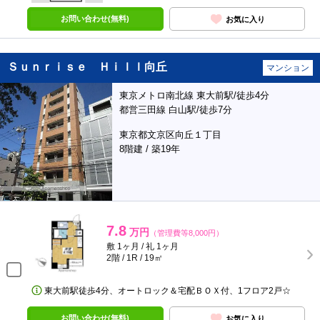
お問い合わせ(無料)
お気に入り
Ｓｕｎｒｉｓｅ Ｈｉｌｌ向丘
マンション
東京メトロ南北線 東大前駅/徒歩4分
都営三田線 白山駅/徒歩7分
東京都文京区向丘１丁目
8階建 / 築19年
7.8
万円
（管理費等8,000円）
敷 1ヶ月 / 礼 1ヶ月
2階 / 1R / 19㎡
東大前駅徒歩4分、オートロック＆宅配ＢＯＸ付、1フロア2戸☆
お問い合わせ(無料)
お気に入り