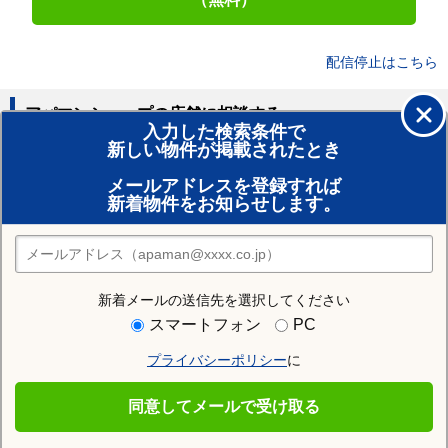
配信停止はこちら
アパマンショップの店舗に相談する
入力した検索条件で
新しい物件が掲載されたとき
賃貸のプロがお部屋探し！
メールアドレスを登録すれば
おまかせ物件リクエスト
新着物件をお知らせします。
住みたい街の店舗を探す
店舗検索
新着メールの送信先を選択してください
近隣の駅
スマートフォン
PC
千駄木駅
春日駅
護国寺駅
プライバシーポリシー
に
千石駅
本駒込駅
茗荷谷駅
同意してメールで受け取る
後楽園駅
新大塚駅
湯島駅