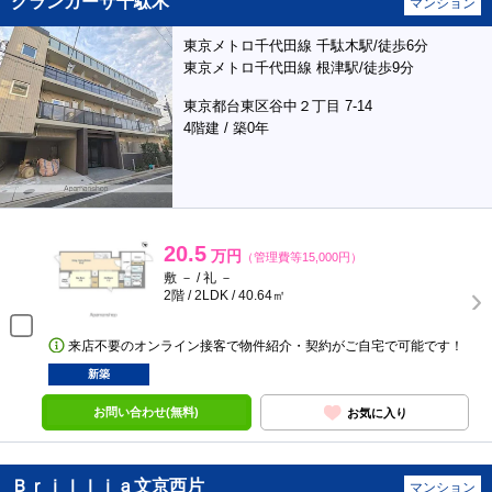
グランカーサ千駄木
マンション
東京メトロ千代田線 千駄木駅/徒歩6分
東京メトロ千代田線 根津駅/徒歩9分
東京都台東区谷中２丁目 7-14
4階建 / 築0年
20.5
万円
（管理費等15,000円）
敷 － / 礼 －
2階 / 2LDK / 40.64㎡
来店不要のオンライン接客で物件紹介・契約がご自宅で可能です！
新築
お問い合わせ(無料)
お気に入り
Ｂｒｉｌｌｉａ文京西片
マンション