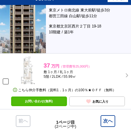
東京メトロ南北線 東大前駅/徒歩3分
都営三田線 白山駅/徒歩11分
東京都文京区西片２丁目 19-18
10階建 / 築1年
37
万円
（管理費等25,000円）
敷 1ヶ月 / 礼 1ヶ月
5階 / 2LDK / 55.99㎡
こちら仲介手数料（賃料1．1ヶ月）の100％★ＯＦＦ（無料）
お問い合わせ(無料)
お気に入り
前へ
次へ
1ページ目
(2ページ中)