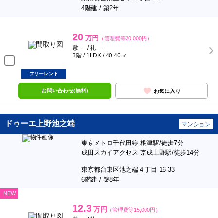
4階建 / 築2年
20
万円
（管理費等20,000円）
敷 － / 礼 －
3階 / 1LDK / 40.46㎡
フリーレント
お問い合わせ(無料)
お気に入り
ドゥーエ上野池之端
マンション
東京メトロ千代田線 根津駅/徒歩7分
成田スカイアクセス 京成上野駅/徒歩14分
東京都台東区池之端４丁目 16-33
6階建 / 築8年
NEW
12.3
万円
（管理費等15,000円）