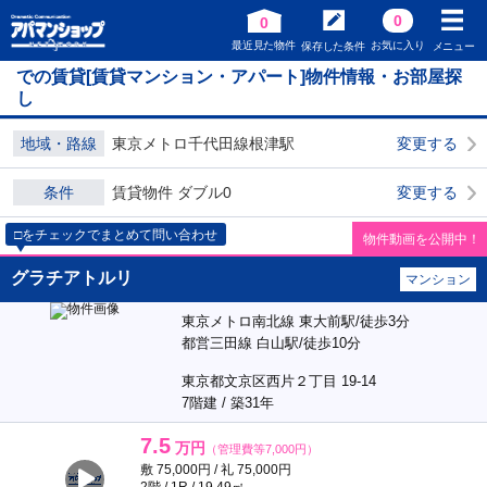
0
0
最近見た物件
お気に入り
保存した条件
メニュー
での賃貸[賃貸マンション・アパート]物件情報・お部屋探
し
地域・路線
東京メトロ千代田線根津駅
変更する
条件
賃貸物件 ダブル0
変更する
□をチェックでまとめて問い合わせ
物件動画を公開中！
グラチアトルリ
マンション
東京メトロ南北線 東大前駅/徒歩3分
都営三田線 白山駅/徒歩10分
東京都文京区西片２丁目 19-14
7階建 / 築31年
7.5
万円
（管理費等7,000円）
敷 75,000円 / 礼 75,000円