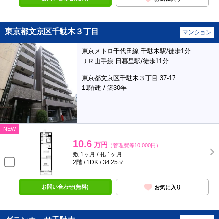
東京都文京区千駄木３丁目
マンション
東京メトロ千代田線 千駄木駅/徒歩1分
ＪＲ山手線 日暮里駅/徒歩11分
東京都文京区千駄木３丁目 37-17
11階建 / 築30年
NEW
10.6
万円
（管理費等10,000円）
敷 1ヶ月 / 礼 1ヶ月
2階 / 1DK / 34.25㎡
お問い合わせ(無料)
お気に入り