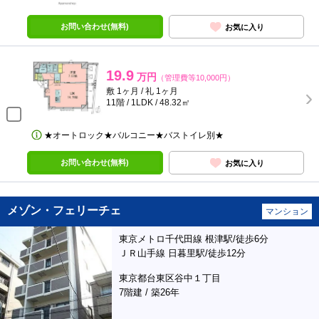
お問い合わせ(無料)
お気に入り
19.9
万円
（管理費等10,000円）
敷 1ヶ月 / 礼 1ヶ月
11階 / 1LDK / 48.32㎡
★オートロック★バルコニー★バストイレ別★
お問い合わせ(無料)
お気に入り
メゾン・フェリーチェ
マンション
東京メトロ千代田線 根津駅/徒歩6分
ＪＲ山手線 日暮里駅/徒歩12分
東京都台東区谷中１丁目
7階建 / 築26年