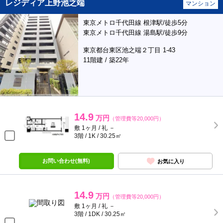
レジディア上野池之端
マンション
東京メトロ千代田線 根津駅/徒歩5分
東京メトロ千代田線 湯島駅/徒歩9分
東京都台東区池之端２丁目 1-43
11階建 / 築22年
14.9
万円
（管理費等20,000円）
敷 1ヶ月 / 礼 －
3階 / 1K / 30.25㎡
お問い合わせ(無料)
お気に入り
14.9
万円
（管理費等20,000円）
敷 1ヶ月 / 礼 －
3階 / 1DK / 30.25㎡