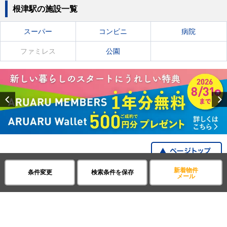
根津駅の施設一覧
スーパー
コンビニ
病院
ファミレス
公園
Previous
新着物件
条件変更
検索条件を保存
賃貸・不動産アパマンショップ
東京都
根津駅
メール
全国の都道府県から探す
企業・IR情報
サイトポリシー