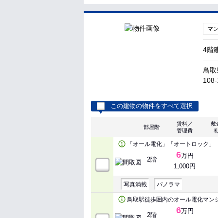
マ
4階
鳥取
108-
この建物の物件をすべて選択
賃料／
敷
部屋階
管理費
「オール電化」「オートロック」
6
万円
2階
1,000円
写真満載
パノラマ
鳥取駅徒歩圏内のオール電化マン
6
万円
2階