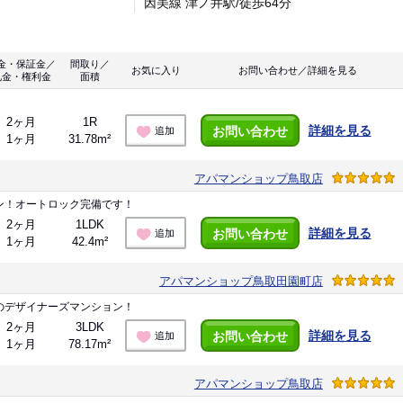
因美線 津ノ井駅/徒歩64分
金・保証金／
間取り／
お気に入り
お問い合わせ／詳細を見る
礼金・権利金
面積
2ヶ月
1R
詳細を見る
お問い合わせ
追加
1ヶ月
31.78m²
アパマンショップ鳥取店
ン！オートロック完備です！
2ヶ月
1LDK
詳細を見る
お問い合わせ
追加
1ヶ月
42.4m²
アパマンショップ鳥取田園町店
のデザイナーズマンション！
2ヶ月
3LDK
詳細を見る
お問い合わせ
追加
1ヶ月
78.17m²
アパマンショップ鳥取店