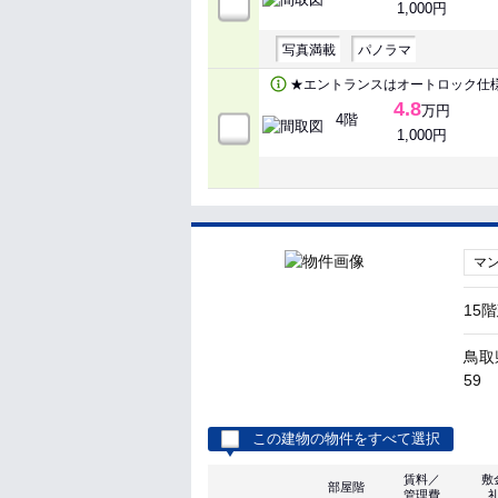
1,000円
写真満載
パノラマ
★エントランスはオートロック仕
4.8
万円
4階
1,000円
マ
15
鳥取
59
この建物の物件をすべて選択
賃料／
敷
部屋階
管理費