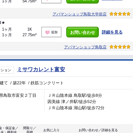
1ヶ月
54.75m²
アパマンショップ鳥取大学前店
様★
1ヶ月
1K
詳細を見る
お問い合わせ
追加
1ヶ月
27.75m²
アパマンショップ鳥取店
ミサワカレント富安
ンション
階建て
/
築22年
/
鉄筋コンクリート
県鳥取市富安２丁目
ＪＲ山陰本線 鳥取駅/徒歩8分
因美線 津ノ井駅/徒歩52分
ＪＲ山陰本線 湖山駅/徒歩72分
金・保証金／
間取り／
お気に入り
お問い合わせ／詳細を見る
礼金・権利金
面積