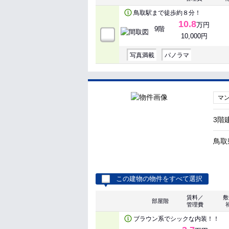
鳥取駅まで徒歩約８分！
10.8
万円
9階
10,000円
写真満載
パノラマ
マ
3階
鳥取
この建物の物件をすべて選択
賃料／
敷
部屋階
管理費
ブラウン系でシックな内装！！