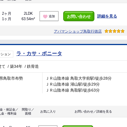
2ヶ月
2LDK
詳細を見る
お問い合わせ
追加
1ヶ月
63.54m²
アパマンショップ鳥取行徳店
ラ・カサ・ボニータ
ンション
建て
/
築34年
/
鉄骨造
県鳥取市布勢
ＪＲ山陰本線 鳥取大学前駅/徒歩28分
ＪＲ山陰本線 湖山駅/徒歩29分
ＪＲ山陰本線 鳥取駅/徒歩63分
金・保証金／
間取り／
お気に入り
お問い合わせ／詳細を見る
礼金・権利金
面積