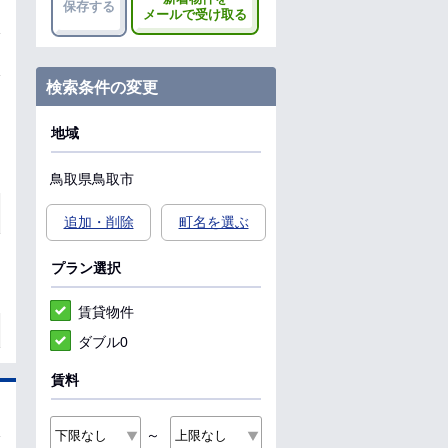
保存する
メールで受け取る
検索条件の変更
地域
鳥取県
鳥取市
追加・削除
町名を選ぶ
プラン選択
賃貸物件
ダブル0
賃料
～