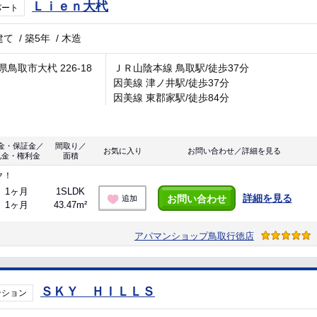
Ｌｉｅｎ大杙
パート
建て
/
築5年
/
木造
県鳥取市大杙 226-18
ＪＲ山陰本線 鳥取駅/徒歩37分
因美線 津ノ井駅/徒歩37分
因美線 東郡家駅/徒歩84分
金・保証金／
間取り／
お気に入り
お問い合わせ／詳細を見る
礼金・権利金
面積
ク！
1ヶ月
1SLDK
詳細を見る
お問い合わせ
追加
1ヶ月
43.47m²
アパマンショップ鳥取行徳店
ＳＫＹ ＨＩＬＬＳ
ンション