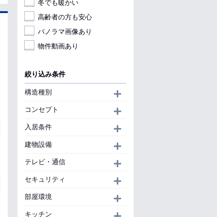
冬でも暖かい
高齢者の方も安心
パノラマ画像あり
物件動画あり
絞り込み条件
構造種別
開く
コンセプト
開く
入居条件
開く
建物設備
開く
テレビ・通信
開く
セキュリティ
開く
部屋環境
開く
キッチン
開く