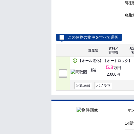
5階
鳥取
この建物の物件をすべて選択
賃料／
敷
部屋階
管理費
【オール電化】【オートロック】
5.3
万円
1階
2,000円
写真満載
パノラマ
マ
14