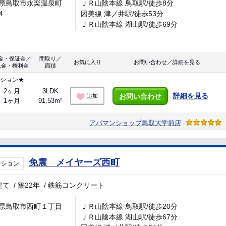
県鳥取市永楽温泉町
ＪＲ山陰本線 鳥取駅/徒歩8分
4
因美線 津ノ井駅/徒歩53分
ＪＲ山陰本線 湖山駅/徒歩69分
金・保証金／
間取り／
お気に入り
お問い合わせ／詳細を見る
礼金・権利金
面積
ンション★
2ヶ月
3LDK
詳細を見る
お問い合わせ
追加
1ヶ月
91.53m²
アパマンショップ鳥取大学前店
免震 メイヤーズ西町
ンション
建て
/
築22年
/
鉄筋コンクリート
県鳥取市西町１丁目
ＪＲ山陰本線 鳥取駅/徒歩20分
ＪＲ山陰本線 湖山駅/徒歩67分