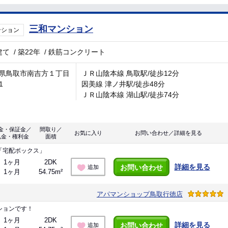
三和マンション
ンション
建て
/
築22年
/
鉄筋コンクリート
県鳥取市南吉方１丁目
ＪＲ山陰本線 鳥取駅/徒歩12分
1
因美線 津ノ井駅/徒歩48分
ＪＲ山陰本線 湖山駅/徒歩74分
金・保証金／
間取り／
お気に入り
お問い合わせ／詳細を見る
礼金・権利金
面積
「宅配ボックス」
1ヶ月
2DK
詳細を見る
お問い合わせ
追加
1ヶ月
54.75m²
アパマンショップ鳥取行徳店
ションです！
1ヶ月
2DK
詳細を見る
お問い合わせ
追加