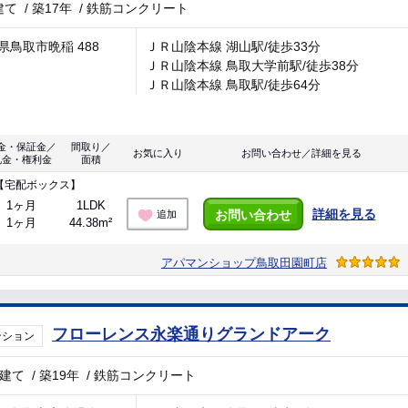
建て
/
築17年
/
鉄筋コンクリート
県鳥取市晩稲 488
ＪＲ山陰本線 湖山駅/徒歩33分
ＪＲ山陰本線 鳥取大学前駅/徒歩38分
ＪＲ山陰本線 鳥取駅/徒歩64分
金・保証金／
間取り／
お気に入り
お問い合わせ／詳細を見る
礼金・権利金
面積
【宅配ボックス】
1ヶ月
1LDK
詳細を見る
お問い合わせ
追加
1ヶ月
44.38m²
アパマンショップ鳥取田園町店
フローレンス永楽通りグランドアーク
ンション
階建て
/
築19年
/
鉄筋コンクリート