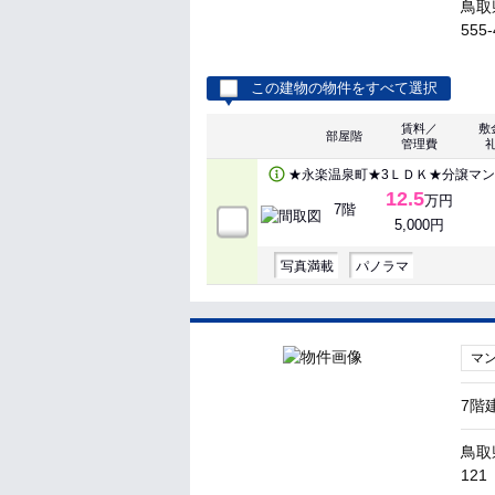
鳥取
555-
この建物の物件をすべて選択
賃料／
敷
部屋階
管理費
★永楽温泉町★3ＬＤＫ★分譲マ
12.5
万円
7階
5,000円
写真満載
パノラマ
マ
7階
鳥取
121