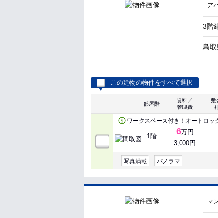
ア
3階
鳥取
この建物の物件をすべて選択
賃料／
敷
部屋階
管理費
ワークスペース付き！オートロッ
6
万円
1階
3,000円
写真満載
パノラマ
マ