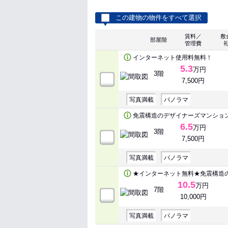
この建物の物件をすべて選択
賃料／
敷
部屋階
管理費
インターネット使用料無料！
5.3
万円
3階
7,500円
写真満載
パノラマ
免震構造のデザイナーズマンショ
6.5
万円
3階
7,500円
写真満載
パノラマ
★インターネット無料★免震構造
10.5
万円
7階
10,000円
写真満載
パノラマ