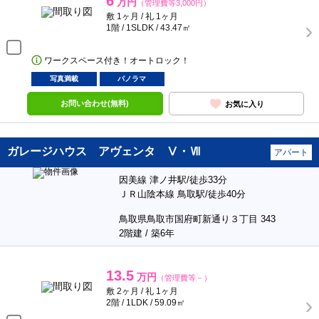
6
万円
（管理費等3,000円）
敷 1ヶ月 / 礼 1ヶ月
1階 / 1SLDK / 43.47㎡
ワークスペース付き！オートロック！
写真満載
パノラマ
お問い合わせ(無料)
お気に入り
ガレージハウス アヴェンタ Ⅴ・Ⅶ
アパート
因美線 津ノ井駅/徒歩33分
ＪＲ山陰本線 鳥取駅/徒歩40分
鳥取県鳥取市国府町新通り３丁目 343
2階建 / 築6年
13.5
万円
（管理費等－）
敷 2ヶ月 / 礼 1ヶ月
2階 / 1LDK / 59.09㎡