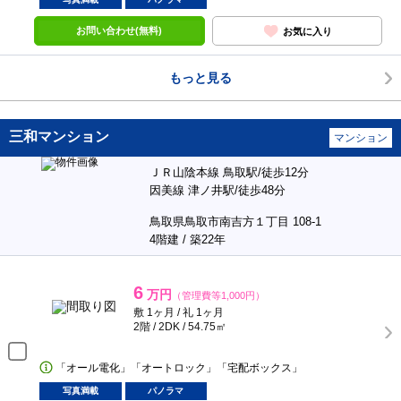
お問い合わせ(無料)
お気に入り
もっと見る
三和マンション
マンション
ＪＲ山陰本線 鳥取駅/徒歩12分
因美線 津ノ井駅/徒歩48分
鳥取県鳥取市南吉方１丁目 108-1
4階建 / 築22年
6
万円
（管理費等1,000円）
敷 1ヶ月 / 礼 1ヶ月
2階 / 2DK / 54.75㎡
「オール電化」「オートロック」「宅配ボックス」
写真満載
パノラマ