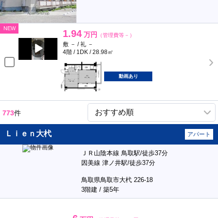
NEW
1.94
万円
（管理費等－）
敷 － / 礼 －
4階 / 1DK / 28.98㎡
動画あり
773
件
Ｌｉｅｎ大杙
アパート
ＪＲ山陰本線 鳥取駅/徒歩37分
因美線 津ノ井駅/徒歩37分
鳥取県鳥取市大杙 226-18
3階建 / 築5年