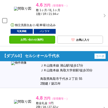
4.6
万円
（管理費等－）
敷 1ヶ月 / 礼 1ヶ月
1階 / 1R / 21.94㎡
独立洗面台あり♪駐車場1台込み
写真満載
パノラマ
お問い合わせ(無料)
お気に入り
【ダブル0】 セルシオール千代水
コーポ
ＪＲ山陰本線 湖山駅/徒歩17分
ＪＲ山陰本線 鳥取大学前駅/徒歩33分
鳥取県鳥取市千代水２丁目 55
2階建 / 築21年
4.8
万円
（管理費等－）
敷金礼金 :
0
円
2階 / 1K / 27.32㎡