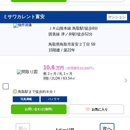
ミサワカレント富安
マンション
ＪＲ山陰本線 鳥取駅/徒歩8分
因美線 津ノ井駅/徒歩52分
鳥取県鳥取市富安２丁目 59
15階建 / 築22年
10.8
万円
（管理費等10,000円）
敷 2ヶ月 / 礼 1ヶ月
9階 / 2LDK / 63.54㎡
鳥取駅まで徒歩約８分！
写真満載
パノラマ
お問い合わせ(無料)
お気に入り
前へ
次へ