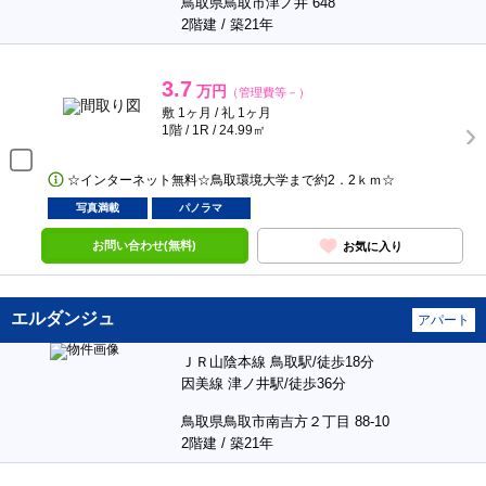
鳥取県鳥取市津ノ井 648
2階建 / 築21年
3.7
万円
（管理費等－）
敷 1ヶ月 / 礼 1ヶ月
1階 / 1R / 24.99㎡
☆インターネット無料☆鳥取環境大学まで約2．2ｋｍ☆
写真満載
パノラマ
お問い合わせ(無料)
お気に入り
エルダンジュ
アパート
ＪＲ山陰本線 鳥取駅/徒歩18分
因美線 津ノ井駅/徒歩36分
鳥取県鳥取市南吉方２丁目 88-10
2階建 / 築21年