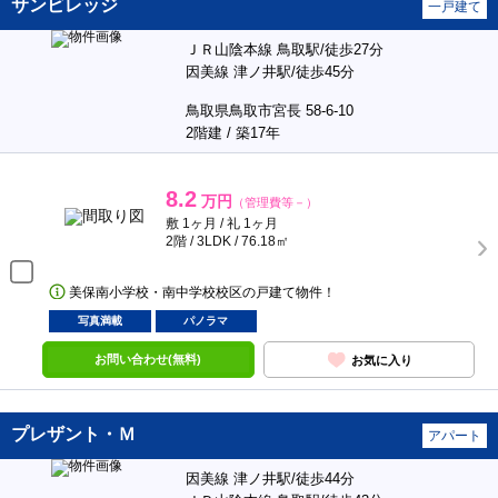
サンビレッジ
一戸建て
ＪＲ山陰本線 鳥取駅/徒歩27分
因美線 津ノ井駅/徒歩45分
鳥取県鳥取市宮長 58-6-10
2階建 / 築17年
8.2
万円
（管理費等－）
敷 1ヶ月 / 礼 1ヶ月
2階 / 3LDK / 76.18㎡
美保南小学校・南中学校校区の戸建て物件！
写真満載
パノラマ
お問い合わせ(無料)
お気に入り
プレザント・Ｍ
アパート
因美線 津ノ井駅/徒歩44分