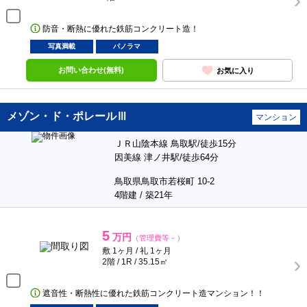
防音・断熱に優れた鉄筋コンクリート造！
写真満載
パノラマ
お問い合わせ(無料)
お気に入り
メゾン・ド・ポレールⅢ
マンション
ＪＲ山陰本線 鳥取駅/徒歩15分
因美線 津ノ井駅/徒歩64分
鳥取県鳥取市若桜町 10-2
4階建 / 築21年
5
万円
（管理費等－）
敷 1ヶ月 / 礼 1ヶ月
2階 / 1R / 35.15㎡
遮音性・断熱性に優れた鉄筋コンクリート造マンション！！