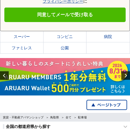
プライバシーポリシー
に
鳥取市
同意してメールで受け取る
鳥取市の施設一覧
スーパー
コンビニ
病院
ファミレス
公園
Previous
賃貸・不動産アパマンショップ
鳥取県
全て
駐車場
全国の都道府県から探す