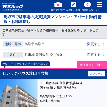
0
0
最近見た物件
お気に入り
保存した条件
メニュー
鳥取市で駐車場の賃貸[賃貸マンション・アパート]物件情
報・お部屋探し
ご希望条件に合う駐車場付きの物件情報・お部屋探しをサポートしま
す。
地域・路線
鳥取県鳥取市
変更する
条件
駐車場 賃貸物件 ダブル0
変更する
□をチェックでまとめて問い合わせ
物件動画を公開中！
ビレッジハウス滝山４号棟
マンション
ＪＲ山陰本線 鳥取駅/徒歩44分
因美線 津ノ井駅/徒歩62分
鳥取県鳥取市滝山 422-6
4階建 / 築55年