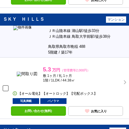
ＳＫＹ ＨＩＬＬＳ
マンション
ＪＲ山陰本線 湖山駅/徒歩33分
ＪＲ山陰本線 鳥取大学前駅/徒歩38分
鳥取県鳥取市晩稲 488
5階建 / 築17年
5.3
万円
（管理費等2,000円）
敷 1ヶ月 / 礼 1ヶ月
1階 / 1LDK / 44.38㎡
【オール電化】【オートロック】【宅配ボックス】
写真満載
パノラマ
お問い合わせ(無料)
お気に入り