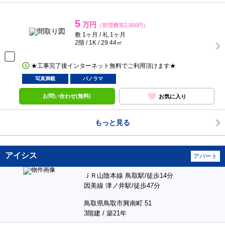
5
万円
（管理費等2,000円）
敷 1ヶ月 / 礼 1ヶ月
2階 / 1K / 29.44㎡
★工事完了後インターネット無料でご利用頂けます★
写真満載
パノラマ
お問い合わせ(無料)
お気に入り
もっと見る
アイシス
アパート
ＪＲ山陰本線 鳥取駅/徒歩14分
因美線 津ノ井駅/徒歩47分
鳥取県鳥取市興南町 51
3階建 / 築21年