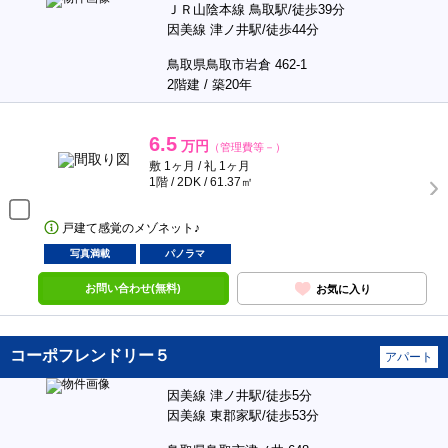
ＪＲ山陰本線 鳥取駅/徒歩39分
因美線 津ノ井駅/徒歩44分
鳥取県鳥取市岩倉 462-1
2階建 / 築20年
6.5
万円
（管理費等－）
敷 1ヶ月 / 礼 1ヶ月
1階 / 2DK / 61.37㎡
戸建て感覚のメゾネット♪
写真満載
パノラマ
お問い合わせ(無料)
お気に入り
コーポフレンドリー５
アパート
因美線 津ノ井駅/徒歩5分
因美線 東郡家駅/徒歩53分