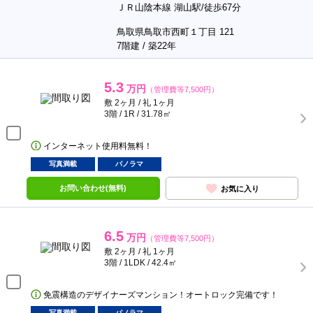
ＪＲ山陰本線 湖山駅/徒歩67分
鳥取県鳥取市西町１丁目 121
7階建 / 築22年
5.3
万円
（管理費等7,500円）
敷 2ヶ月 / 礼 1ヶ月
3階 / 1R / 31.78㎡
インターネット使用料無料！
写真満載
パノラマ
お問い合わせ(無料)
お気に入り
6.5
万円
（管理費等7,500円）
敷 2ヶ月 / 礼 1ヶ月
3階 / 1LDK / 42.4㎡
免震構造のデザイナーズマンション！オートロック完備です！
写真満載
パノラマ