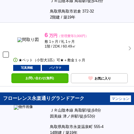
ＪＲ山陰本線 鳥取駅/徒歩43分
鳥取県鳥取市岩倉 372-32
2階建 / 築19年
6
万円
（管理費等3,000円）
敷 1ヶ月 / 礼 1ヶ月
1階 / 2DK / 60.49㎡
★ペット（小型犬1匹）可★＋敷金１ヶ月
写真満載
パノラマ
お問い合わせ(無料)
お気に入り
フローレンス永楽通りグランドアーク
マンション
ＪＲ山陰本線 鳥取駅/徒歩8分
因美線 津ノ井駅/徒歩53分
鳥取県鳥取市永楽温泉町 555-4
14階建 / 築19年