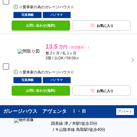
☆愛車家の為のガレージハウス☆
写真満載
パノラマ
お問い合わせ(無料)
お気に入り
13.5
万円
（管理費等－）
敷 2ヶ月 / 礼 1ヶ月
2階 / 1LDK / 59.09㎡
☆愛車家の為のガレージハウス☆
写真満載
パノラマ
お問い合わせ(無料)
お気に入り
ガレージハウス アヴェンタ Ⅰ・Ⅲ
アパート
因美線 津ノ井駅/徒歩33分
ＪＲ山陰本線 鳥取駅/徒歩40分