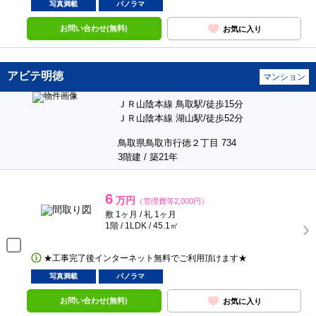
写真満載
パノラマ
お問い合わせ(無料)
お気に入り
アビテ明徳
マンション
ＪＲ山陰本線 鳥取駅/徒歩15分
ＪＲ山陰本線 湖山駅/徒歩52分
鳥取県鳥取市行徳２丁目 734
3階建 / 築21年
6
万円
（管理費等2,000円）
敷 1ヶ月 / 礼 1ヶ月
1階 / 1LDK / 45.1㎡
★工事完了後インターネット無料でご利用頂けます★
写真満載
パノラマ
お問い合わせ(無料)
お気に入り