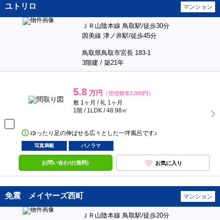
ユトリロ
マンション
ＪＲ山陰本線 鳥取駅/徒歩30分
因美線 津ノ井駅/徒歩45分
鳥取県鳥取市宮長 183-1
3階建 / 築21年
5.8
万円
（管理費等2,000円）
敷 1ヶ月 / 礼 1ヶ月
1階 / 1LDK / 48.98㎡
ゆったり足の伸ばせる広々とした一坪風呂です♪
写真満載
パノラマ
お問い合わせ(無料)
お気に入り
免震 メイヤーズ西町
マンション
ＪＲ山陰本線 鳥取駅/徒歩20分