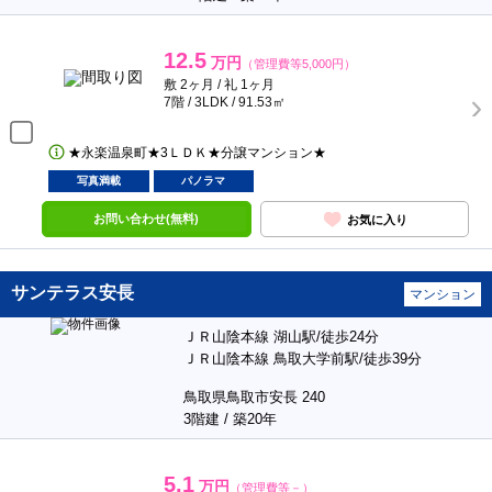
12.5
万円
（管理費等5,000円）
敷 2ヶ月 / 礼 1ヶ月
7階 / 3LDK / 91.53㎡
★永楽温泉町★3ＬＤＫ★分譲マンション★
写真満載
パノラマ
お問い合わせ(無料)
お気に入り
サンテラス安長
マンション
ＪＲ山陰本線 湖山駅/徒歩24分
ＪＲ山陰本線 鳥取大学前駅/徒歩39分
鳥取県鳥取市安長 240
3階建 / 築20年
5.1
万円
（管理費等－）