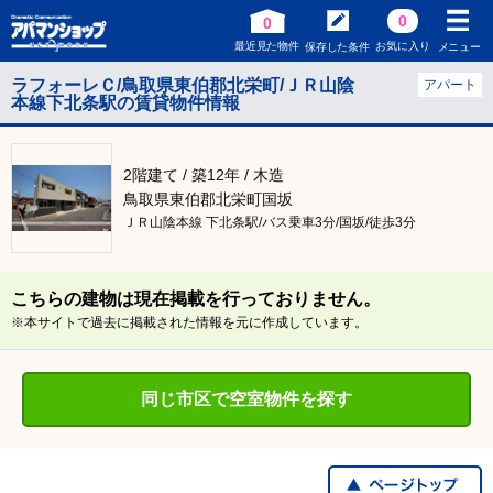
0
0
最近見た物件
お気に入り
保存した条件
メニュー
ラフォーレＣ/鳥取県東伯郡北栄町/ＪＲ山陰
アパート
本線下北条駅の賃貸物件情報
2階建て / 築12年 / 木造
鳥取県東伯郡北栄町国坂
ＪＲ山陰本線 下北条駅/バス乗車3分/国坂/徒歩3分
こちらの建物は現在掲載を行っておりません。
※本サイトで過去に掲載された情報を元に作成しています。
同じ市区で空室物件を探す