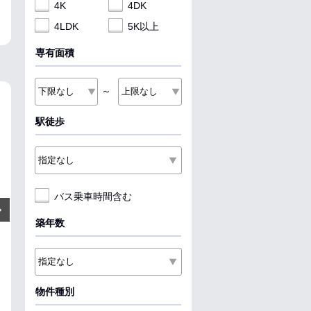
4K
4DK
4LDK
5K以上
専有面積
～
NEW
NEW
NEW
駅徒歩
バス乗車時間含む
4.4
5.15
5.6
万円
万円
Next
管理費:2,300円
管理費:2,200円
管理費:2
築年数
－
54,000円
－
－
－
66,0
敷
礼
敷
礼
敷
礼
30.85㎡
1K
46.49㎡
1LDK
52.86㎡
1LDK
米子駅 バス13分 旗ヶ崎 徒歩7
倉吉駅 バス18分 西倉吉 徒歩9
倉吉駅 バス15
分
分
入口 徒歩2分
鳥取県米子市旗ヶ崎７丁目
鳥取県倉吉市福守町
鳥取県倉吉市東
物件種別
収納
パノラマ有
収納
収納