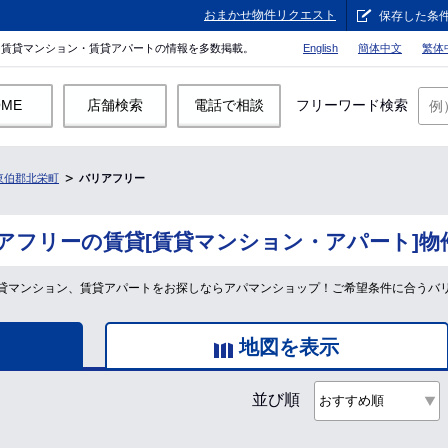
おまかせ物件リクエスト
保存した条
。賃貸マンション・賃貸アパートの情報を多数掲載。
English
簡体中文
繁体
OME
店舗検索
電話で相談
フリーワード検索
東伯郡北栄町
バリアフリー
アフリーの賃貸[賃貸マンション・アパート]物
貸マンション、賃貸アパートをお探しならアパマンショップ！ご希望条件に合うバ
地図を表示
並び順