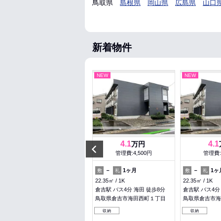
鳥取県
島根県
岡山県
広島県
山口
新着物件
NEW
NEW
NEW
5.3
4.1
4.1
万円
万円
Previous
管理費:3,500円
管理費:4,500円
管理費:
－
53,000円
－
1ヶ月
－
1ヶ
敷
礼
敷
礼
敷
礼
48.41㎡
2DK
22.35㎡
1K
22.35㎡
1K
鳥取駅 徒歩24分
倉吉駅 バス4分 海田 徒歩8分
倉吉駅 バス4分
鳥取県鳥取市大覚寺
鳥取県倉吉市海田西町１丁目
鳥取県倉吉市海
収納
暖かい
収納
収納