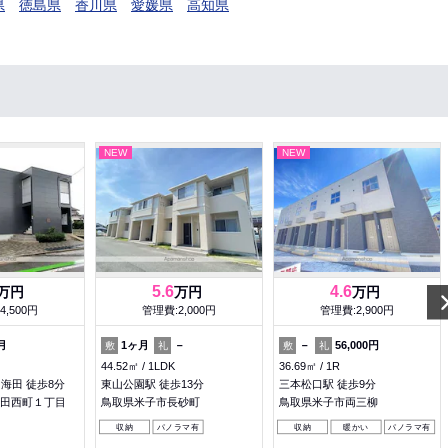
県
徳島県
香川県
愛媛県
高知県
NEW
NEW
5.6
4.6
万円
万円
万円
4,500円
管理費:2,000円
管理費:2,900円
月
1ヶ月
－
－
56,000円
敷
礼
敷
礼
44.52㎡
1LDK
36.69㎡
1R
 海田 徒歩8分
東山公園駅 徒歩13分
三本松口駅 徒歩9分
田西町１丁目
鳥取県米子市長砂町
鳥取県米子市両三柳
収納
パノラマ有
収納
暖かい
パノラマ有