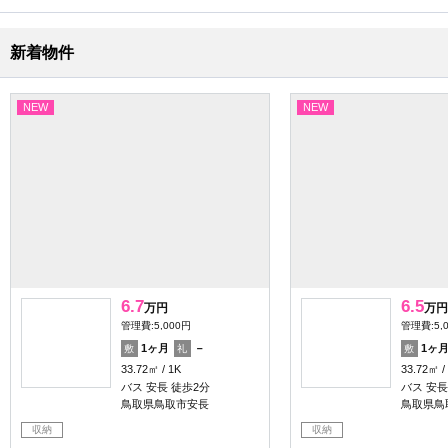
新着物件
NEW
NEW
6.7
6.5
万円
万円
管理費:5,000円
管理費:5,
1ヶ月
－
1ヶ
敷
礼
敷
33.72㎡
1K
33.72㎡
バス 安長 徒歩2分
バス 安長
鳥取県鳥取市安長
鳥取県鳥
収納
収納