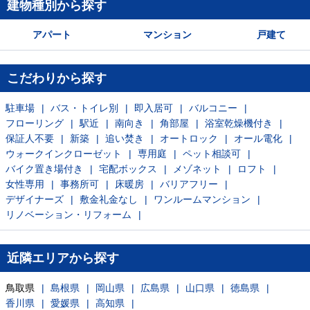
建物種別から探す
アパート
マンション
戸建て
こだわりから探す
駐車場
バス・トイレ別
即入居可
バルコニー
フローリング
駅近
南向き
角部屋
浴室乾燥機付き
保証人不要
新築
追い焚き
オートロック
オール電化
ウォークインクローゼット
専用庭
ペット相談可
バイク置き場付き
宅配ボックス
メゾネット
ロフト
女性専用
事務所可
床暖房
バリアフリー
デザイナーズ
敷金礼金なし
ワンルームマンション
リノベーション・リフォーム
近隣エリアから探す
鳥取県
島根県
岡山県
広島県
山口県
徳島県
香川県
愛媛県
高知県