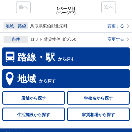
前へ
次へ
1ページ目
(ページ中)
地域・路線
鳥取県東伯郡北栄町
変更する
条件
ロフト 賃貸物件 ダブル0
変更する
路線・駅
から探す
地域
から探す
店舗
から探す
学校名
から探す
生活施設
から探す
家賃相場
から探す