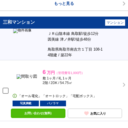
もっと見る
三和マンション
マンション
ＪＲ山陰本線 鳥取駅/徒歩12分
因美線 津ノ井駅/徒歩48分
鳥取県鳥取市南吉方１丁目 108-1
4階建 / 築22年
6
万円
（管理費等1,000円）
敷 1ヶ月 / 礼 1ヶ月
2階 / 2DK / 54.75㎡
「オール電化」「オートロック」「宅配ボックス」
写真満載
パノラマ
お問い合わせ(無料)
お気に入り