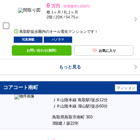
6
万円
（管理費等1,000円）
敷 1ヶ月 / 礼 1ヶ月
2階 / 2DK / 54.75㎡
鳥取駅徒歩圏内のオール電化マンションです！
写真満載
パノラマ
お問い合わせ(無料)
お気に入り
もっと見る
コアコート南町
マンション
ＪＲ山陰本線 鳥取駅/徒歩12分
ＪＲ山陰本線 湖山駅/徒歩60分
鳥取県鳥取市南町 303
3階建 / 築22年