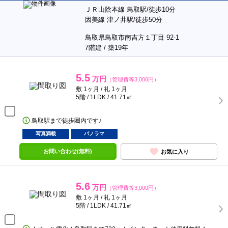
ＪＲ山陰本線 鳥取駅/徒歩10分
因美線 津ノ井駅/徒歩50分
鳥取県鳥取市南吉方１丁目 92-1
7階建 / 築19年
5.5
万円
（管理費等3,000円）
敷 1ヶ月 / 礼 1ヶ月
5階 / 1LDK / 41.71㎡
鳥取駅まで徒歩圏内です♪
写真満載
パノラマ
お問い合わせ(無料)
お気に入り
5.6
万円
（管理費等3,000円）
敷 1ヶ月 / 礼 1ヶ月
5階 / 1LDK / 41.71㎡