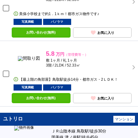
美保小学校まで約1．1ｋｍ！都市ガス物件です♪
写真満載
パノラマ
お問い合わせ(無料)
お気に入り
5.8
万円
（管理費等－）
敷 1ヶ月 / 礼 1ヶ月
3階 / 2LDK / 52.33㎡
【最上階の角部屋】鳥取駅徒歩14分・都市ガス・2ＬＤＫ！
写真満載
パノラマ
お問い合わせ(無料)
お気に入り
ユトリロ
マンション
ＪＲ山陰本線 鳥取駅/徒歩30分
因美線 津ノ井駅/徒歩45分