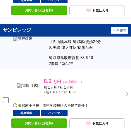
写真満載
パノラマ
お問い合わせ(無料)
お気に入り
サンビレッジ
一戸建て
ＪＲ山陰本線 鳥取駅/徒歩27分
因美線 津ノ井駅/徒歩45分
鳥取県鳥取市宮長 58-6-10
2階建 / 築17年
8.2
万円
（管理費等－）
敷 1ヶ月 / 礼 1ヶ月
2階 / 3LDK / 76.18㎡
美保南小学校・南中学校校区の戸建て物件！
写真満載
パノラマ
お問い合わせ(無料)
お気に入り