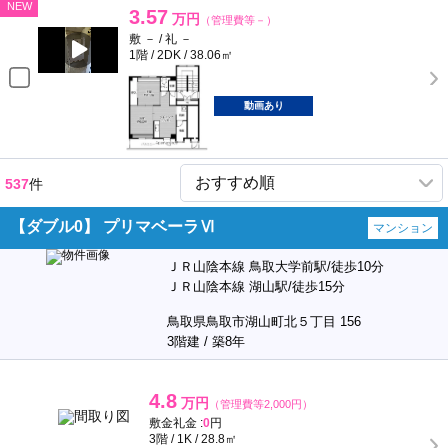
NEW
3.57
万円
（管理費等－）
敷 － / 礼 －
1階 / 2DK / 38.06㎡
動画あり
537
件
【ダブル0】 プリマベーラⅥ
マンション
ＪＲ山陰本線 鳥取大学前駅/徒歩10分
ＪＲ山陰本線 湖山駅/徒歩15分
鳥取県鳥取市湖山町北５丁目 156
3階建 / 築8年
4.8
万円
（管理費等2,000円）
敷金礼金 :
0
円
3階 / 1K / 28.8㎡