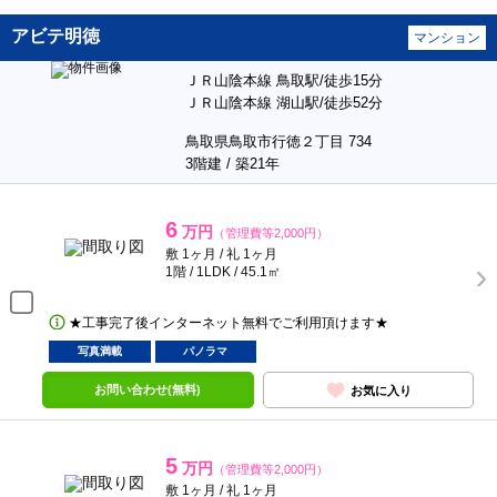
アビテ明徳
マンション
ＪＲ山陰本線 鳥取駅/徒歩15分
ＪＲ山陰本線 湖山駅/徒歩52分
鳥取県鳥取市行徳２丁目 734
3階建 / 築21年
6
万円
（管理費等2,000円）
敷 1ヶ月 / 礼 1ヶ月
1階 / 1LDK / 45.1㎡
★工事完了後インターネット無料でご利用頂けます★
写真満載
パノラマ
お問い合わせ(無料)
お気に入り
5
万円
（管理費等2,000円）
敷 1ヶ月 / 礼 1ヶ月