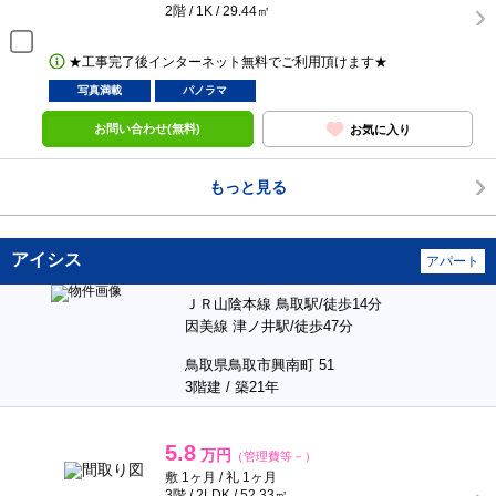
2階 / 1K / 29.44㎡
★工事完了後インターネット無料でご利用頂けます★
写真満載
パノラマ
お問い合わせ(無料)
お気に入り
もっと見る
アイシス
アパート
ＪＲ山陰本線 鳥取駅/徒歩14分
因美線 津ノ井駅/徒歩47分
鳥取県鳥取市興南町 51
3階建 / 築21年
5.8
万円
（管理費等－）
敷 1ヶ月 / 礼 1ヶ月
3階 / 2LDK / 52.33㎡