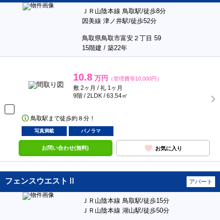
ＪＲ山陰本線 鳥取駅/徒歩8分
因美線 津ノ井駅/徒歩52分
鳥取県鳥取市富安２丁目 59
15階建 / 築22年
10.8
万円
（管理費等10,000円）
敷 2ヶ月 / 礼 1ヶ月
9階 / 2LDK / 63.54㎡
鳥取駅まで徒歩約８分！
写真満載
パノラマ
お問い合わせ(無料)
お気に入り
フェンスウエストⅡ
アパート
ＪＲ山陰本線 鳥取駅/徒歩15分
ＪＲ山陰本線 湖山駅/徒歩50分