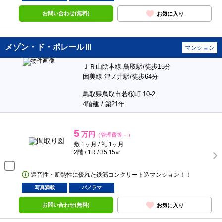
お問い合わせ(無料)
お気に入り
メゾン・ド・ポレールⅢ
マンション
ＪＲ山陰本線 鳥取駅/徒歩15分
因美線 津ノ井駅/徒歩64分
鳥取県鳥取市若桜町 10-2
4階建 / 築21年
5
万円
（管理費等－）
敷 1ヶ月 / 礼 1ヶ月
2階 / 1R / 35.15㎡
遮音性・断熱性に優れた鉄筋コンクリート造マンション！！
写真満載
パノラマ
お問い合わせ(無料)
お気に入り