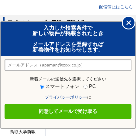
配信停止はこちら
アパマンショップの店舗に相談する
入力した検索条件で
新しい物件が掲載されたとき
賃貸のプロがお部屋探し！
メールアドレスを登録すれば
おまかせ物件リクエスト
新着物件をお知らせします。
住みたい街の店舗を探す
店舗検索
新着メールの送信先を選択してください
近隣の駅
スマートフォン
PC
鳥取駅
青谷駅
鷹狩駅
プライバシーポリシー
に
津ノ井駅
因幡社駅
浜村駅
同意してメールで受け取る
末恒駅
国英駅
福部駅
鳥取大学前駅