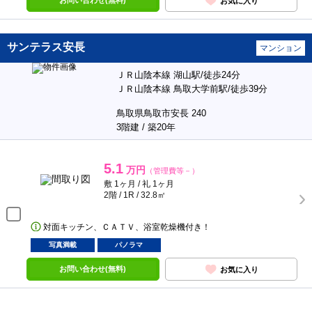
お問い合わせ(無料)
お気に入り
サンテラス安長
マンション
ＪＲ山陰本線 湖山駅/徒歩24分
ＪＲ山陰本線 鳥取大学前駅/徒歩39分
鳥取県鳥取市安長 240
3階建 / 築20年
5.1
万円
（管理費等－）
敷 1ヶ月 / 礼 1ヶ月
2階 / 1R / 32.8㎡
対面キッチン、ＣＡＴＶ、浴室乾燥機付き！
写真満載
パノラマ
お問い合わせ(無料)
お気に入り