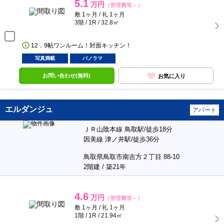
5.1
万円
（管理費等－）
敷 1ヶ月 / 礼 1ヶ月
3階 / 1R / 32.8㎡
12．9帖ワンルーム！対面キッチン！
写真満載
パノラマ
お問い合わせ(無料)
お気に入り
エルダンジュ
アパート
ＪＲ山陰本線 鳥取駅/徒歩18分
因美線 津ノ井駅/徒歩36分
鳥取県鳥取市南吉方２丁目 88-10
2階建 / 築21年
4.6
万円
（管理費等－）
敷 1ヶ月 / 礼 1ヶ月
1階 / 1R / 21.94㎡