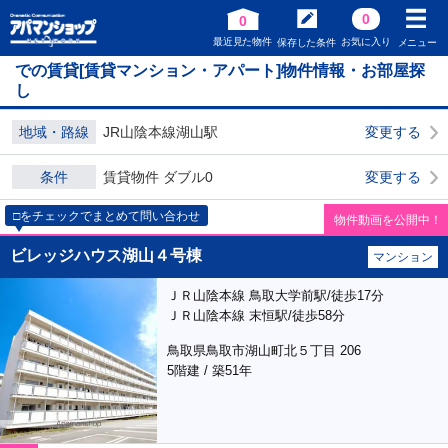
0
0
最近見た物件
お気に入り
保存した条件
メニュー
での賃貸[賃貸マンション・アパート]物件情報・お部屋探
し
地域・路線
JR山陰本線湖山駅
変更する
条件
賃貸物件 ダブル0
変更する
□をチェックでまとめて問い合わせ
物件動画を公開中！
ビレッジハウス湖山４号棟
マンション
ＪＲ山陰本線 鳥取大学前駅/徒歩17分
ＪＲ山陰本線 末恒駅/徒歩58分
鳥取県鳥取市湖山町北５丁目 206
5階建 / 築51年