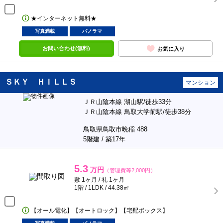
★インターネット無料★
写真満載
パノラマ
お問い合わせ(無料)
お気に入り
ＳＫＹ ＨＩＬＬＳ
マンション
ＪＲ山陰本線 湖山駅/徒歩33分
ＪＲ山陰本線 鳥取大学前駅/徒歩38分
鳥取県鳥取市晩稲 488
5階建 / 築17年
5.3
万円
（管理費等2,000円）
敷 1ヶ月 / 礼 1ヶ月
1階 / 1LDK / 44.38㎡
【オール電化】【オートロック】【宅配ボックス】