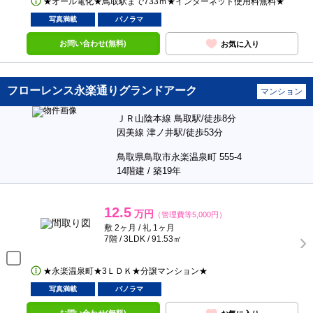
★オール電化★鳥取駅まで733ｍ★インターネット使用料無料★
写真満載
パノラマ
お問い合わせ(無料)
お気に入り
フローレンス永楽通りグランドアーク
マンション
ＪＲ山陰本線 鳥取駅/徒歩8分
因美線 津ノ井駅/徒歩53分
鳥取県鳥取市永楽温泉町 555-4
14階建 / 築19年
12.5
万円
（管理費等5,000円）
敷 2ヶ月 / 礼 1ヶ月
7階 / 3LDK / 91.53㎡
★永楽温泉町★3ＬＤＫ★分譲マンション★
写真満載
パノラマ