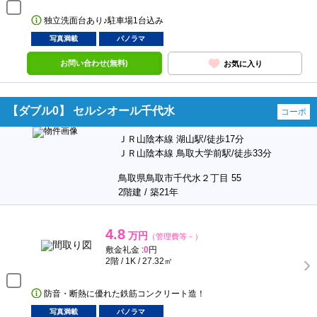
独立洗面台あり♪駐車場1台込み
写真満載
パノラマ
お問い合わせ(無料)
お気に入り
【ダブル0】 セルシオール千代水
コーポ
ＪＲ山陰本線 湖山駅/徒歩17分
ＪＲ山陰本線 鳥取大学前駅/徒歩33分
鳥取県鳥取市千代水２丁目 55
2階建 / 築21年
4.8
万円
（管理費等－）
敷金礼金 :
0
円
2階 / 1K / 27.32㎡
防音・断熱に優れた鉄筋コンクリート造！
写真満載
パノラマ