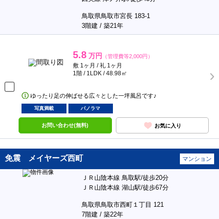
鳥取県鳥取市宮長 183-1
3階建 / 築21年
5.8
万円
（管理費等2,000円）
敷 1ヶ月 / 礼 1ヶ月
1階 / 1LDK / 48.98㎡
ゆったり足の伸ばせる広々とした一坪風呂です♪
写真満載
パノラマ
お問い合わせ(無料)
お気に入り
免震 メイヤーズ西町
マンション
ＪＲ山陰本線 鳥取駅/徒歩20分
ＪＲ山陰本線 湖山駅/徒歩67分
鳥取県鳥取市西町１丁目 121
7階建 / 築22年