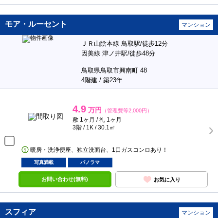
モア・ルーセント
マンション
ＪＲ山陰本線 鳥取駅/徒歩12分
因美線 津ノ井駅/徒歩48分
鳥取県鳥取市興南町 48
4階建 / 築23年
4.9
万円
（管理費等2,000円）
敷 1ヶ月 / 礼 1ヶ月
3階 / 1K / 30.1㎡
暖房・洗浄便座、独立洗面台、1口ガスコンロあり！
写真満載
パノラマ
お問い合わせ(無料)
お気に入り
スフィア
マンション