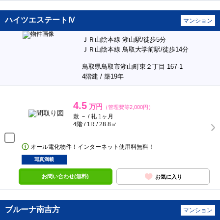
ハイツエステートⅣ
マンション
ＪＲ山陰本線 湖山駅/徒歩5分
ＪＲ山陰本線 鳥取大学前駅/徒歩14分
鳥取県鳥取市湖山町東２丁目 167-1
4階建 / 築19年
4.5
万円
（管理費等2,000円）
敷 － / 礼 1ヶ月
4階 / 1R / 28.8㎡
オール電化物件！インターネット使用料無料！
写真満載
お問い合わせ(無料)
お気に入り
ブルーナ南吉方
マンション