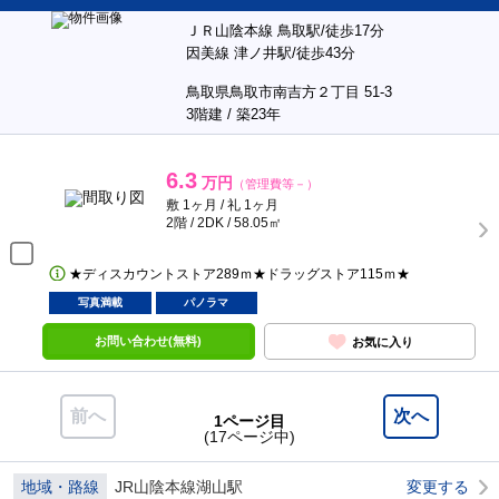
ＪＲ山陰本線 鳥取駅/徒歩17分
因美線 津ノ井駅/徒歩43分
鳥取県鳥取市南吉方２丁目 51-3
3階建 / 築23年
6.3
万円
（管理費等－）
敷 1ヶ月 / 礼 1ヶ月
2階 / 2DK / 58.05㎡
★ディスカウントストア289ｍ★ドラッグストア115ｍ★
写真満載
パノラマ
お問い合わせ(無料)
お気に入り
前へ
次へ
1ページ目
(17ページ中)
地域・路線
JR山陰本線湖山駅
変更する