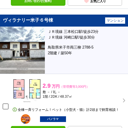
お問い合わせ(無料)
お気に入り
ヴィラナリー米子６号棟
マンション
ＪＲ境線 三本松口駅/徒歩23分
ＪＲ境線 河崎口駅/徒歩30分
鳥取県米子市両三柳 2788-5
2階建 / 築50年
2.9
万円
（管理費等3,000円）
敷 － / 礼 －
1階 / 2DK / 48.37㎡
全棟一斉リフォーム！ペット（小型犬・猫）計2頭まで飼育相談！
ポンタ
部屋
パノラマ