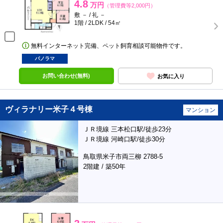
4.8
万円
（管理費等2,000円）
敷 － / 礼 －
1階 / 2LDK / 54㎡
無料インターネット完備、ペット飼育相談可能物件です。
パノラマ
お問い合わせ(無料)
お気に入り
ヴィラナリー米子４号棟
マンション
ＪＲ境線 三本松口駅/徒歩23分
ＪＲ境線 河崎口駅/徒歩30分
鳥取県米子市両三柳 2788-5
2階建 / 築50年