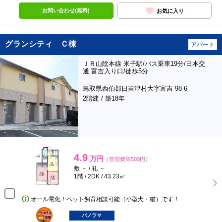
お問い合わせ(無料)
お気に入り
グランシティ Ｃ棟
アパート
ＪＲ山陰本線 米子駅/バス乗車19分/日本交
通 富吉入り口/徒歩5分
鳥取県西伯郡日吉津村大字富吉 98-6
2階建 / 築18年
4.9
万円
（管理費等500円）
敷 － / 礼 －
1階 / 2DK / 43.23㎡
オール電化！ペット飼育相談可能（小型犬・猫）です！
ポンタ
部屋
パノラマ