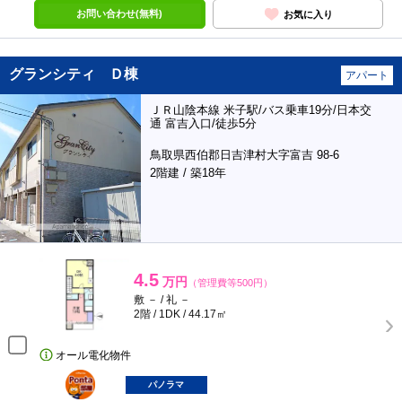
お問い合わせ(無料)
お気に入り
グランシティ Ｄ棟
アパート
ＪＲ山陰本線 米子駅/バス乗車19分/日本交
通 富吉入口/徒歩5分
鳥取県西伯郡日吉津村大字富吉 98-6
2階建 / 築18年
4.5
万円
（管理費等500円）
敷 － / 礼 －
2階 / 1DK / 44.17㎡
オール電化物件
ポンタ
部屋
パノラマ