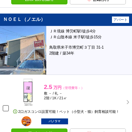
ＮＯＥＬ（ノエル）
アパート
ＪＲ境線 博労町駅/徒歩4分
ＪＲ山陰本線 米子駅/徒歩15分
鳥取県米子市博労町３丁目 31-1
2階建 / 築34年
2.5
万円
（管理費等－）
敷 － / 礼 －
2階 / 1K / 21㎡
2口ガスコンロ設置可能！ペット（小型犬・猫）飼育相談可能！
ポンタ
部屋
パノラマ