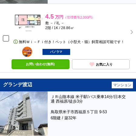
4.5
万円
（管理費等2,000円）
敷 － / 礼 －
2階 / 1K / 28.86㎡
無料Ｗｉ－Ｆｉ付き！ペット（小型犬・猫）飼育相談可能です！
ポンタ
部屋
パノラマ
お問い合わせ(無料)
お気に入り
グランデ渡辺
マンション
ＪＲ山陰本線 米子駅/バス乗車14分/日本交
通 西福原/徒歩3分
鳥取県米子市西福原５丁目 9-53
6階建 / 築32年