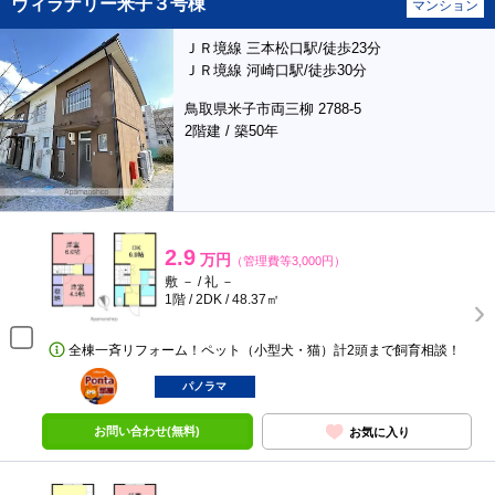
ヴィラナリー米子３号棟
マンション
ＪＲ境線 三本松口駅/徒歩23分
ＪＲ境線 河崎口駅/徒歩30分
鳥取県米子市両三柳 2788-5
2階建 / 築50年
2.9
万円
（管理費等3,000円）
敷 － / 礼 －
1階 / 2DK / 48.37㎡
全棟一斉リフォーム！ペット（小型犬・猫）計2頭まで飼育相談！
ポンタ
部屋
パノラマ
お問い合わせ(無料)
お気に入り