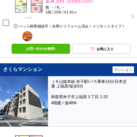
3.4
万円
（管理費等3,000円）
敷 － / 礼 －
1階 / 2DK / 61.92㎡
ペット飼育相談可！水周りリフォーム済み！メゾネットタイプ！
ポンタ
部屋
お問い合わせ(無料)
お気に入り
さくらマンション
マンション
ＪＲ山陰本線 米子駅/バス乗車14分/日本交
通 上福原/徒歩6分
鳥取県米子市上福原３丁目 1-33
4階建 / 築48年