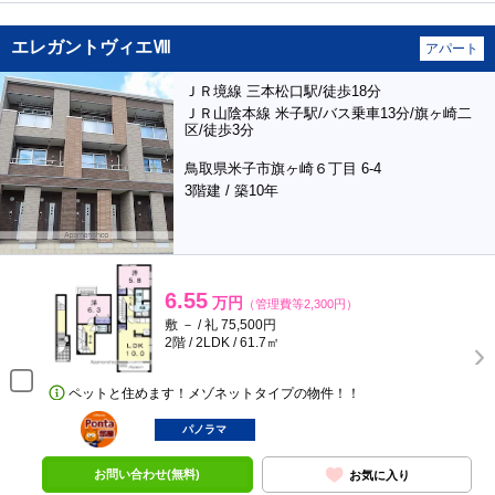
エレガントヴィエⅧ
アパート
ＪＲ境線 三本松口駅/徒歩18分
ＪＲ山陰本線 米子駅/バス乗車13分/旗ヶ崎二
区/徒歩3分
鳥取県米子市旗ヶ崎６丁目 6-4
3階建 / 築10年
6.55
万円
（管理費等2,300円）
敷 － / 礼 75,500円
2階 / 2LDK / 61.7㎡
ペットと住めます！メゾネットタイプの物件！！
ポンタ
部屋
パノラマ
お問い合わせ(無料)
お気に入り