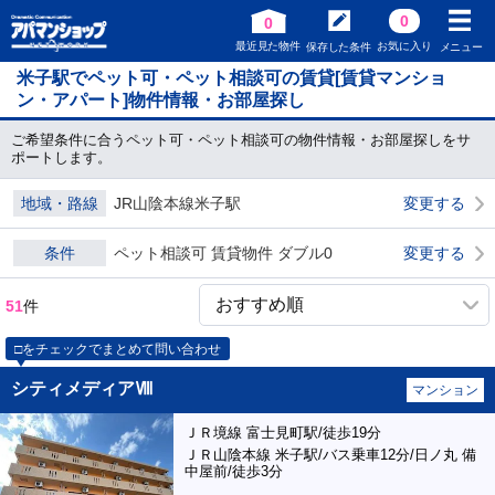
0
0
最近見た物件
お気に入り
保存した条件
メニュー
米子駅でペット可・ペット相談可の賃貸[賃貸マンショ
ン・アパート]物件情報・お部屋探し
ご希望条件に合うペット可・ペット相談可の物件情報・お部屋探しをサ
ポートします。
地域・路線
JR山陰本線米子駅
変更する
条件
ペット相談可 賃貸物件 ダブル0
変更する
51
件
□をチェックでまとめて問い合わせ
シティメディアⅧ
マンション
ＪＲ境線 富士見町駅/徒歩19分
ＪＲ山陰本線 米子駅/バス乗車12分/日ノ丸 備
中屋前/徒歩3分