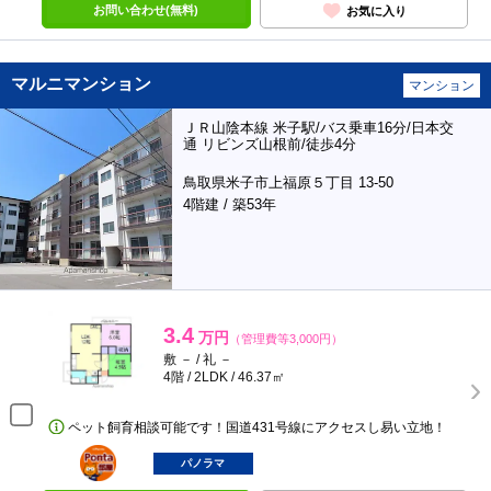
お問い合わせ(無料)
お気に入り
マルニマンション
マンション
ＪＲ山陰本線 米子駅/バス乗車16分/日本交
通 リビンズ山根前/徒歩4分
鳥取県米子市上福原５丁目 13-50
4階建 / 築53年
3.4
万円
（管理費等3,000円）
敷 － / 礼 －
4階 / 2LDK / 46.37㎡
ペット飼育相談可能です！国道431号線にアクセスし易い立地！
ポンタ
部屋
パノラマ