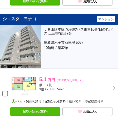
お問い合わせ(無料)
お気に入り
シエスタ ヨナゴ
マンション
ＪＲ山陰本線 米子駅/バス乗車16分/日の丸バ
ス 上三柳/徒歩7分
鳥取県米子市両三柳 5037
10階建 / 築32年
5.1
万円
（管理費等3,000円）
敷 － / 礼 －
3階 / 2LDK / 54㎡
ペット飼育相談可！家賃1ヶ月無料！追い焚き・浴室乾燥付き！
お問い合わせ(無料)
お気に入り