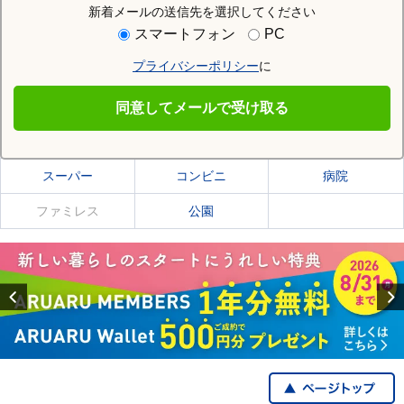
新着メールの送信先を選択してください
住む街研究所で米子駅の情報を見る
スマートフォン
PC
プライバシーポリシー
に
米子駅
同意してメールで受け取る
米子駅の施設一覧
スーパー
コンビニ
病院
ファミレス
公園
Previous