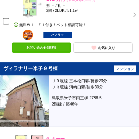
敷 － / 礼 －
2階 / 2LDK / 51.1㎡
無料Ｗｉ－Ｆｉ付き！ペット相談可能！
ポンタ
部屋
パノラマ
お問い合わせ(無料)
お気に入り
ヴィラナリー米子９号棟
マンション
ＪＲ境線 三本松口駅/徒歩23分
ＪＲ境線 河崎口駅/徒歩30分
鳥取県米子市両三柳 2788-5
2階建 / 築48年