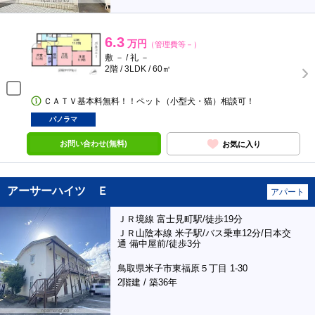
6.3
万円
（管理費等－）
敷 － / 礼 －
2階 / 3LDK / 60㎡
ＣＡＴＶ基本料無料！！ペット（小型犬・猫）相談可！
パノラマ
お問い合わせ(無料)
お気に入り
アーサーハイツ Ｅ
アパート
ＪＲ境線 富士見町駅/徒歩19分
ＪＲ山陰本線 米子駅/バス乗車12分/日本交
通 備中屋前/徒歩3分
鳥取県米子市東福原５丁目 1-30
2階建 / 築36年