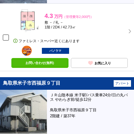
4.3
万円
（管理費等2,000円）
敷 － / 礼 －
1階 / 2DK / 42.73㎡
ファミレス・スーパー近くにあります
ポンタ
部屋
パノラマ
お問い合わせ(無料)
お気に入り
鳥取県米子市西福原９丁目
アパート
ＪＲ山陰本線 米子駅/バス乗車24分/日の丸バ
ス やわらぎ前/徒歩12分
鳥取県米子市西福原９丁目
2階建 / 築37年