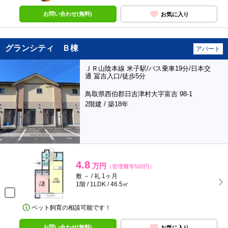
お問い合わせ(無料)
お気に入り
グランシティ Ｂ棟
アパート
ＪＲ山陰本線 米子駅/バス乗車19分/日本交
通 冨吉入口/徒歩5分
鳥取県西伯郡日吉津村大字富吉 98-1
2階建 / 築18年
4.8
万円
（管理費等500円）
敷 － / 礼 1ヶ月
1階 / 1LDK / 46.5㎡
ペット飼育の相談可能です！
お問い合わせ(無料)
お気に入り