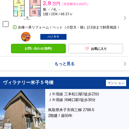
2.9
万円
（管理費等3,000円）
敷 － / 礼 －
1階 / 2DK / 48.37㎡
全棟一斉リフォーム！ペット（小型犬・猫）計2頭まで飼育相談！
ポンタ
部屋
パノラマ
お問い合わせ(無料)
お気に入り
もっと見る
ヴィラナリー米子５号棟
マンション
ＪＲ境線 三本松口駅/徒歩23分
ＪＲ境線 河崎口駅/徒歩30分
鳥取県米子市両三柳 2788-5
2階建 / 築50年