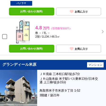
パノラマ
お問い合わせ(無料)
お気に入り
4.8
万円
（管理費等500円）
敷 － / 礼 －
2階 / 1LDK / 46.5㎡
お問い合わせ(無料)
お気に入り
グランディール米原
マンション
ＪＲ境線 三本松口駅/徒歩7分
ＪＲ山陰本線 米子駅/バス乗車13分/日本交
通 上三柳/徒歩15分
鳥取県米子市米原９丁目 1-52
3階建 / 築21年