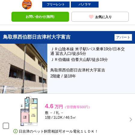
ポンタ
部屋
フリーレント
パノラマ
お問い合わせ(無料)
お気に入り
鳥取県西伯郡日吉津村大字富吉
アパート
ＪＲ山陰本線 米子駅/バス乗車19分/日本交
通 冨吉入口/徒歩5分
ＪＲ伯備線 伯耆大山駅/徒歩19分
鳥取県西伯郡日吉津村大字富吉
2階建 / 築18年
4.6
万円
（管理費等500円）
敷 － / 礼 －
1階 / 1LDK / 46.5㎡
日吉津のペット飼育相談可オール電化１ＬＤＫ！