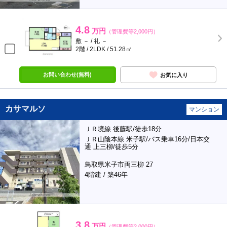
4.8
万円
（管理費等2,000円）
敷 － / 礼 －
2階 / 2LDK / 51.28㎡
お問い合わせ(無料)
お気に入り
カサマルソ
マンション
ＪＲ境線 後藤駅/徒歩18分
ＪＲ山陰本線 米子駅/バス乗車16分/日本交
通 上三柳/徒歩5分
鳥取県米子市両三柳 27
4階建 / 築46年
3.8
万円
（管理費等2,000円）