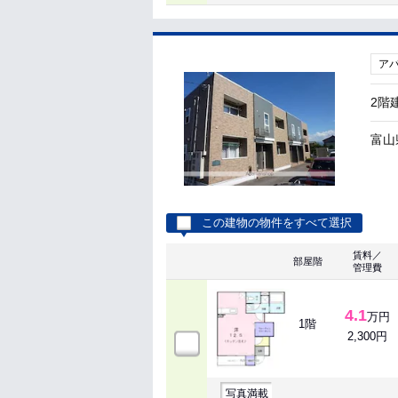
ア
2階
富山
この建物の物件をすべて選択
賃料／
部屋階
管理費
4.1
万円
1階
2,300円
写真満載