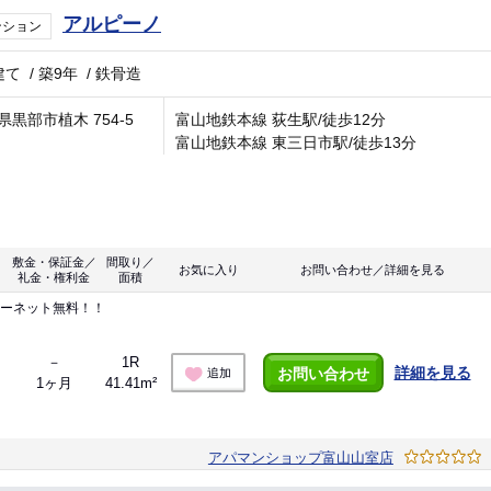
アルピーノ
ンション
建て
/
築9年
/
鉄骨造
県黒部市植木 754-5
富山地鉄本線 荻生駅/徒歩12分
富山地鉄本線 東三日市駅/徒歩13分
敷金・保証金／
間取り／
お気に入り
お問い合わせ／詳細を見る
礼金・権利金
面積
ターネット無料！！
－
1R
詳細を見る
お問い合わせ
追加
1ヶ月
41.41m²
アパマンショップ富山山室店