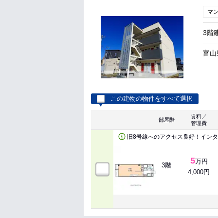
マ
3階
富山
この建物の物件をすべて選択
賃料／
部屋階
管理費
旧8号線へのアクセス良好！イン
5
万円
3階
4,000円