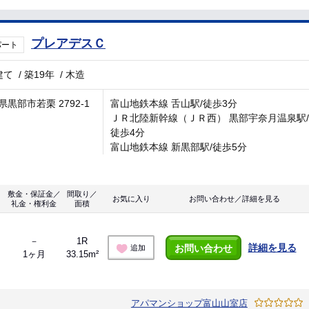
プレアデスＣ
パート
建て
/
築19年
/
木造
県黒部市若栗 2792-1
富山地鉄本線 舌山駅/徒歩3分
ＪＲ北陸新幹線（ＪＲ西） 黒部宇奈月温泉駅/
徒歩4分
富山地鉄本線 新黒部駅/徒歩5分
敷金・保証金／
間取り／
お気に入り
お問い合わせ／詳細を見る
礼金・権利金
面積
－
1R
詳細を見る
お問い合わせ
追加
1ヶ月
33.15m²
アパマンショップ富山山室店