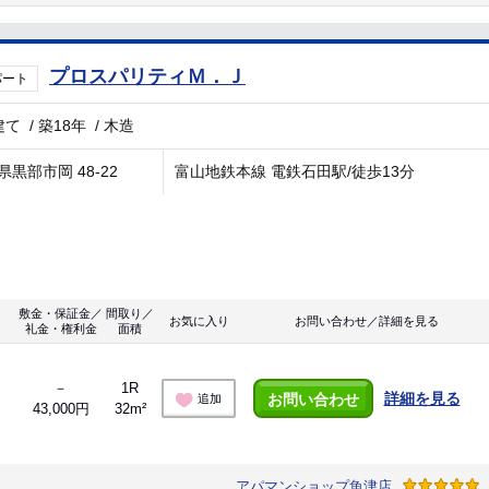
プロスパリティＭ．Ｊ
パート
建て
/
築18年
/
木造
県黒部市岡 48-22
富山地鉄本線 電鉄石田駅/徒歩13分
敷金・保証金／
間取り／
お気に入り
お問い合わせ／詳細を見る
礼金・権利金
面積
－
1R
詳細を見る
お問い合わせ
追加
43,000円
32m²
アパマンショップ魚津店