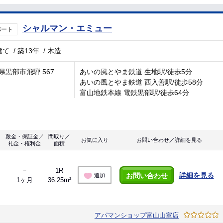
シャルマン・エミュー
パート
建て
/
築13年
/
木造
県黒部市飛騨 567
あいの風とやま鉄道 生地駅/徒歩5分
あいの風とやま鉄道 西入善駅/徒歩58分
富山地鉄本線 電鉄黒部駅/徒歩64分
敷金・保証金／
間取り／
お気に入り
お問い合わせ／詳細を見る
礼金・権利金
面積
－
1R
詳細を見る
お問い合わせ
追加
1ヶ月
36.25m²
アパマンショップ富山山室店