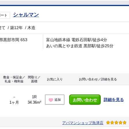
シャルマン
パート
建て
/
築12年
/
木造
県黒部市岡 653
富山地鉄本線 電鉄石田駅/徒歩4分
あいの風とやま鉄道 黒部駅/徒歩25分
敷金・保証金／
間取り／
お気に入り
お問い合わせ／詳細を見る
礼金・権利金
面積
－
1R
詳細を見る
お問い合わせ
追加
1ヶ月
34.36m²
アパマンショップ魚津店