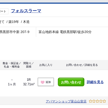
フォルスラーマ
パート
建て
/
築19年
/
木造
県黒部市中新 207-9
富山地鉄本線 電鉄黒部駅/徒歩20分
敷金・保証金／
間取り／
お気に入り
お問い合わせ／詳細を見る
礼金・権利金
面積
－
1R
詳細を見る
お問い合わせ
追加
1ヶ月
32.71m²
アパマンショップ富山山室店