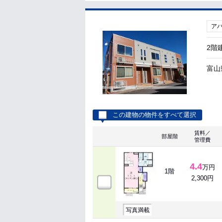
ア
2階
富山
この建物の物件をすべて選択
賃料／
部屋階
管理費
4.4
万円
1階
2,300円
写真満載