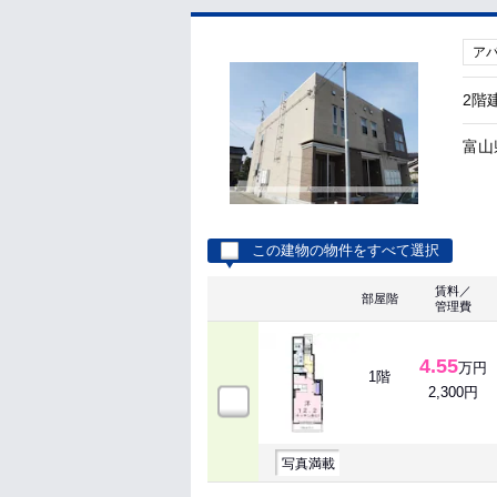
ア
2階
富山
この建物の物件をすべて選択
賃料／
部屋階
管理費
4.55
万円
1階
2,300円
写真満載