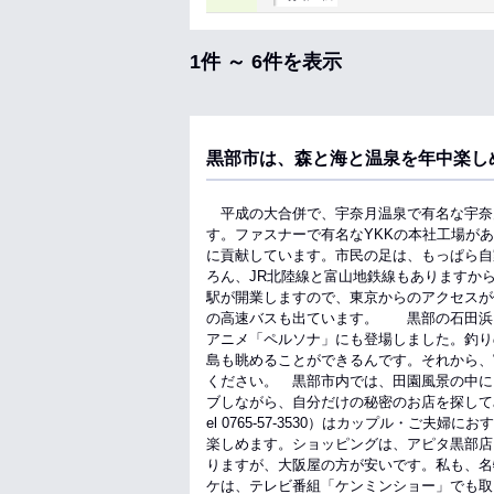
1件 ～ 6件を表示
黒部市は、森と海と温泉を年中楽し
平成の大合併で、宇奈月温泉で有名な宇奈
す。ファスナーで有名なYKKの本社工場が
に貢献しています。市民の足は、もっぱら自
ろん、JR北陸線と富山地鉄線もありますか
駅が開業しますので、東京からのアクセスが
の高速バスも出ています。 黒部の石田浜と
アニメ「ペルソナ」にも登場しました。釣り
島も眺めることができるんです。それから、
ください。 黒部市内では、田園風景の中に
ブしながら、自分だけの秘密のお店を探してみ
el 0765-57-3530）はカップル・ご
楽しめます。ショッピングは、アピタ黒部店
りますが、大阪屋の方が安いです。私も、名
ケは、テレビ番組「ケンミンショー」でも取