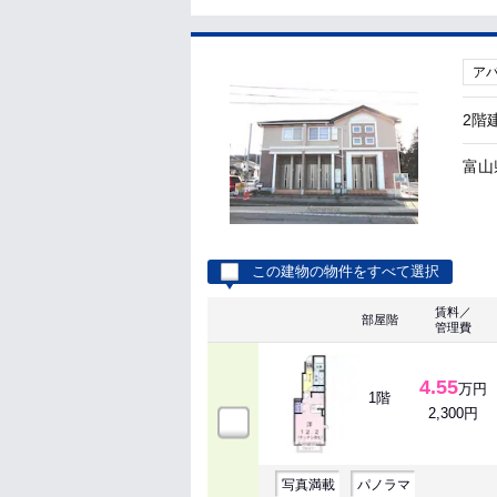
ア
2階
富山
この建物の物件をすべて選択
賃料／
部屋階
管理費
4.55
万円
1階
2,300円
写真満載
パノラマ