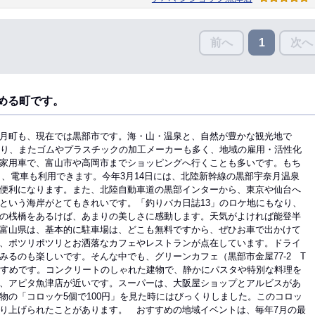
前へ
次へ
1
める町です。
月町も、現在では黒部市です。海・山・温泉と、自然が豊かな観光地で
あり、またゴムやプラスチックの加工メーカーも多く、地域の雇用・活性化
家用車で、富山市や高岡市までショッピングへ行くことも多いです。もち
ら、電車も利用できます。今年3月14日には、北陸新幹線の黒部宇奈月温泉
便利になります。また、北陸自動車道の黒部インターから、東京や仙台へ
いう海岸がとてもきれいです。「釣りバカ日誌13」のロケ地にもなり、
の桟橋をあるけば、あまりの美しさに感動します。天気がよければ能登半
富山県は、基本的に駐車場は、どこも無料ですから、ぜひお車で出かけて
、ポツリポツリとお洒落なカフェやレストランが点在しています。ドライ
るのも楽しいです。そんな中でも、グリーンカフェ（黒部市金屋77-2 T
夫婦におすすめです。コンクリートのしゃれた建物で、静かにパスタや特別な料理を
、アピタ魚津店が近いです。スーパーは、大阪屋ショップとアルビスがあ
物の「コロッケ5個で100円」を見た時にはびっくりしました。このコロッ
り上げられたことがあります。 おすすめの地域イベントは、毎年7月の最