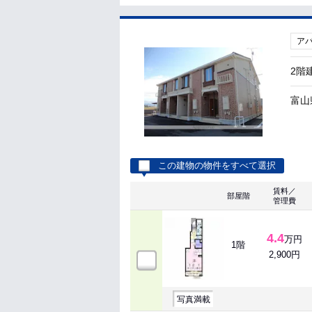
ア
2階
富山
この建物の物件をすべて選択
賃料／
部屋階
管理費
4.4
万円
1階
2,900円
写真満載