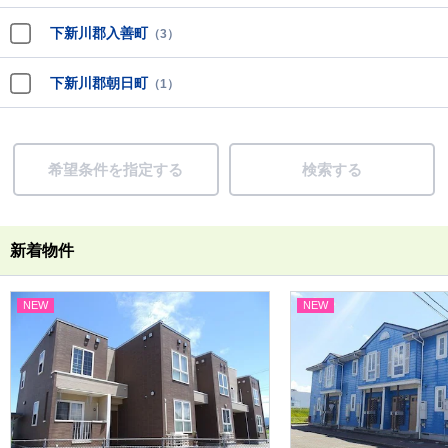
下新川郡入善町
（3）
下新川郡朝日町
（1）
希望条件を指定する
検索する
新着物件
NEW
NEW