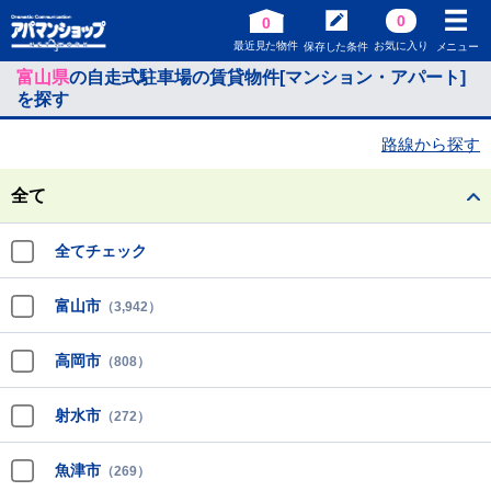
0
0
最近見た物件
お気に入り
保存した条件
メニュー
富山県
の自走式駐車場の賃貸物件[マンション・アパート]
を探す
路線から探す
全て
全てチェック
富山市
（3,942）
高岡市
（808）
射水市
（272）
魚津市
（269）