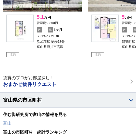
5.1
5
万円
万円
管理費:2,300円
管理費:3,
－
1ヶ月
－
敷
礼
敷
58.13㎡
2LDK
60.19㎡
浜加積駅 徒歩18分
朝菜町駅 
富山県滑川市高塚
富山県富
収納
収納
賃貸のプロがお部屋探し！
おまかせ物件リクエスト
富山県の市区町村
住む街研究所で富山の情報を見る
富山
富山の市区町村 統計ランキング