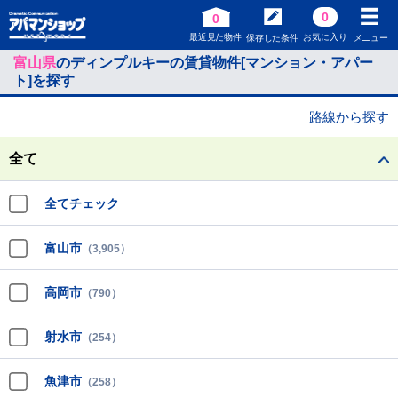
0
0
最近見た物件
お気に入り
保存した条件
メニュー
富山県
のディンプルキーの賃貸物件[マンション・アパー
ト]を探す
路線から探す
全て
全てチェック
富山市
（3,905）
高岡市
（790）
射水市
（254）
魚津市
（258）