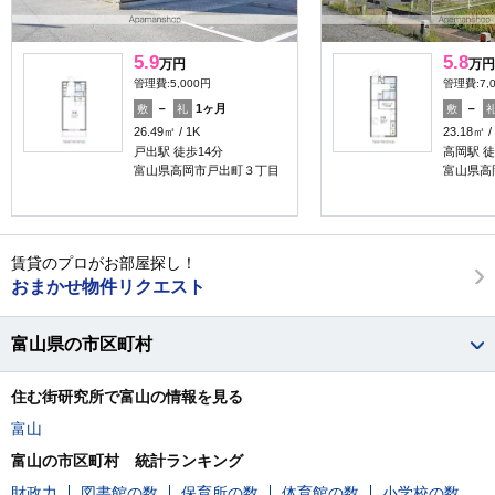
5.9
5.8
万円
万円
管理費:5,000円
管理費:7,
－
1ヶ月
－
敷
礼
敷
26.49㎡
1K
23.18㎡
戸出駅 徒歩14分
高岡駅 徒
富山県高岡市戸出町３丁目
富山県高
賃貸のプロがお部屋探し！
おまかせ物件リクエスト
富山県の市区町村
住む街研究所で富山の情報を見る
富山
富山の市区町村 統計ランキング
財政力
図書館の数
保育所の数
体育館の数
小学校の数