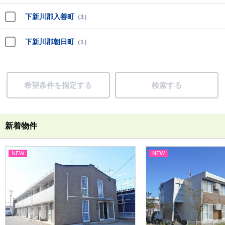
下新川郡入善町
（3）
下新川郡朝日町
（1）
希望条件を指定する
検索する
新着物件
NEW
NEW