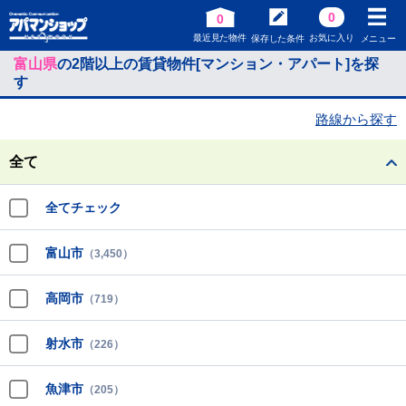
0
0
最近見た物件
お気に入り
保存した条件
メニュー
富山県
の2階以上の賃貸物件[マンション・アパート]を探
す
路線から探す
全て
全てチェック
富山市
（3,450）
高岡市
（719）
射水市
（226）
魚津市
（205）