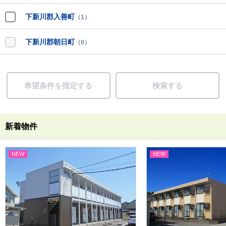
下新川郡入善町
（1）
下新川郡朝日町
（0）
希望条件を指定する
検索する
新着物件
NEW
NEW