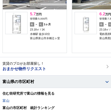
5.7
6.2
万円
万円
管理費:5,000円
管理費:7,
－
1ヶ月
－
敷
礼
敷
23.18㎡
1K
23.18㎡
水橋駅 徒歩10分
電鉄黒部駅
富山県富山市水橋辻ヶ堂
富山県黒
賃貸のプロがお部屋探し！
おまかせ物件リクエスト
富山県の市区町村
住む街研究所で富山の情報を見る
富山
富山の市区町村 統計ランキング