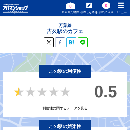
0
0
最近見た物件
お気に入り
保存した条件
メニュー
万葉線
吉久駅のカフェ
この駅の利便性
0.5
★★★★★
★★★★★
利便性に関するデータを見る
この駅の娯楽性