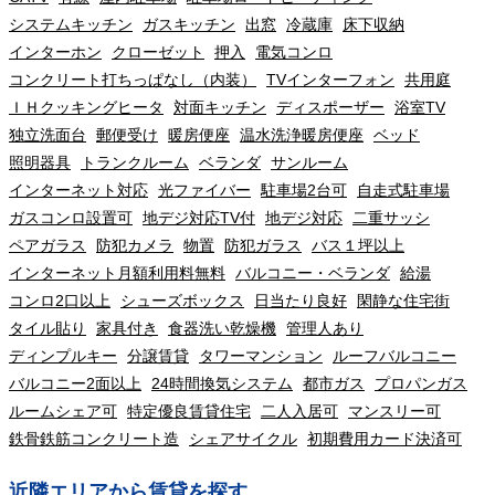
システムキッチン
ガスキッチン
出窓
冷蔵庫
床下収納
インターホン
クローゼット
押入
電気コンロ
コンクリート打ちっぱなし（内装）
TVインターフォン
共用庭
ＩＨクッキングヒータ
対面キッチン
ディスポーザー
浴室TV
独立洗面台
郵便受け
暖房便座
温水洗浄暖房便座
ベッド
照明器具
トランクルーム
ベランダ
サンルーム
インターネット対応
光ファイバー
駐車場2台可
自走式駐車場
ガスコンロ設置可
地デジ対応TV付
地デジ対応
二重サッシ
ペアガラス
防犯カメラ
物置
防犯ガラス
バス１坪以上
インターネット月額利用料無料
バルコニー・ベランダ
給湯
コンロ2口以上
シューズボックス
日当たり良好
閑静な住宅街
タイル貼り
家具付き
食器洗い乾燥機
管理人あり
ディンプルキー
分譲賃貸
タワーマンション
ルーフバルコニー
バルコニー2面以上
24時間換気システム
都市ガス
プロパンガス
ルームシェア可
特定優良賃貸住宅
二人入居可
マンスリー可
鉄骨鉄筋コンクリート造
シェアサイクル
初期費用カード決済可
近隣エリアから賃貸を探す