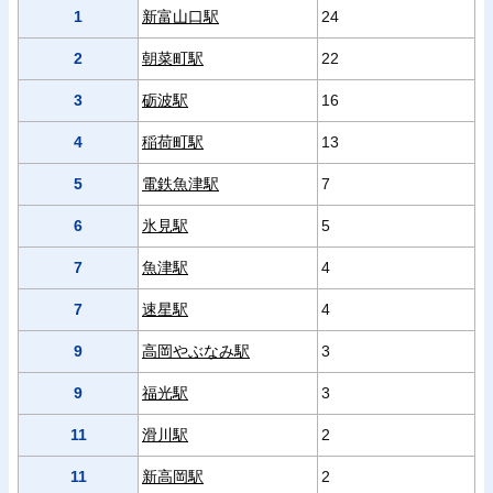
1
新富山口駅
24
2
朝菜町駅
22
3
砺波駅
16
4
稲荷町駅
13
5
電鉄魚津駅
7
6
氷見駅
5
7
魚津駅
4
7
速星駅
4
9
高岡やぶなみ駅
3
9
福光駅
3
11
滑川駅
2
11
新高岡駅
2