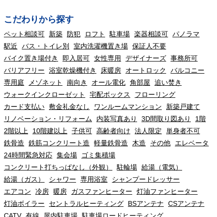
こだわりから探す
ペット相談可
新築
防犯
ロフト
駐車場
楽器相談可
パノラマ
駅近
バス・トイレ別
室内洗濯機置き場
保証人不要
バイク置き場付き
即入居可
女性専用
デザイナーズ
事務所可
バリアフリー
浴室乾燥機付き
床暖房
オートロック
バルコニー
専用庭
メゾネット
南向き
オール電化
角部屋
追い焚き
ウォークインクローゼット
宅配ボックス
フローリング
カード支払い
敷金礼金なし
ワンルームマンション
新築戸建て
リノベーション・リフォーム
内装写真あり
3D間取り図あり
1階
2階以上
10階建以上
子供可
高齢者向け
法人限定
単身者不可
鉄骨造
鉄筋コンクリート造
軽量鉄骨造
木造
その他
エレベータ
24時間緊急対応
集会場
ゴミ集積場
コンクリート打ちっぱなし（外観）
駐輪場
給湯（電気）
給湯（ガス）
シャワー
専用浴室
シャンプードレッサー
エアコン
冷房
暖房
ガスファンヒーター
灯油ファンヒーター
灯油ボイラー
セントラルヒーティング
BSアンテナ
CSアンテナ
CATV
有線
屋内駐車場
駐車場ロードヒーティング