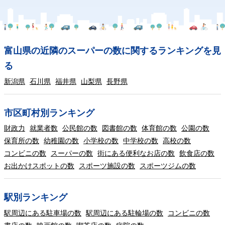
富山県の近隣のスーパーの数に関するランキングを見
る
新潟県
石川県
福井県
山梨県
長野県
市区町村別ランキング
財政力
就業者数
公民館の数
図書館の数
体育館の数
公園の数
保育所の数
幼稚園の数
小学校の数
中学校の数
高校の数
コンビニの数
スーパーの数
街にある便利なお店の数
飲食店の数
お出かけスポットの数
スポーツ施設の数
スポーツジムの数
駅別ランキング
駅周辺にある駐車場の数
駅周辺にある駐輪場の数
コンビニの数