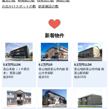
書店の数
映画館の数
喫茶店の数
病院の数
お出かけスポットの数
娯楽施設の数
新着物件
5.9万円1LDK
6.1万円1R
6.5万円1LDK
高山本線（ＪＲ西日
富山地鉄富山市内線 富
富山地鉄富山市内線 南
本） 西富山駅
山大学前駅
富山駅前駅
徒歩8分
徒歩3分
徒歩15分