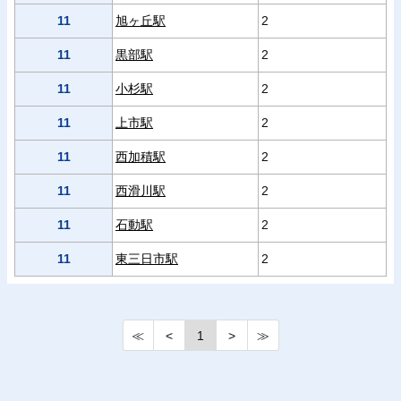
11
旭ヶ丘駅
2
11
黒部駅
2
11
小杉駅
2
11
上市駅
2
11
西加積駅
2
11
西滑川駅
2
11
石動駅
2
11
東三日市駅
2
≪
<
1
>
≫