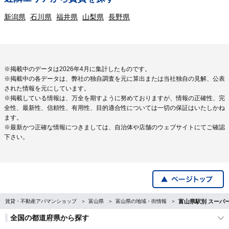
新潟県
石川県
福井県
山梨県
長野県
※掲載中のデータは2026年4月に集計したものです。
※掲載中の各データは、弊社の独自調査を元に算出または当社独自の見解、公表
された情報を元にしています。
※掲載している情報は、万全を期すように努めておりますが、情報の正確性、完
全性、最新性、信頼性、有用性、目的適合性については一切の保証はいたしかね
ます。
※最新かつ正確な情報につきましては、自治体や店舗のウェブサイトにてご確認
下さい。
賃貸・不動産アパマンショップ
富山県
富山県の地域・街情報
富山県駅別 スーパ
全国の都道府県から探す