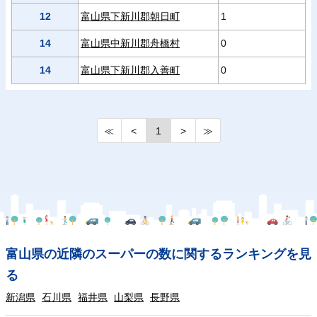
12
富山県下新川郡朝日町
1
14
富山県中新川郡舟橋村
0
14
富山県下新川郡入善町
0
≪
<
1
>
≫
富山県の近隣のスーパーの数に関するランキングを見
る
新潟県
石川県
福井県
山梨県
長野県