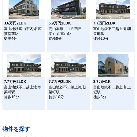
3.6万円2LDK
5.9万円1LDK
7.7万円2LDK
富山地鉄富山市内線 広
高山本線（ＪＲ西日
富山地鉄不二越上滝 朝
貫堂前駅
本） 西富山駅
菜町駅
徒歩4分
徒歩8分
徒歩10分
7.7万円2LDK
7.7万円2LDK
3.7万円1K
富山地鉄不二越上滝 朝
富山地鉄不二越上滝 朝
富山地鉄不二越上滝 上
菜町駅
菜町駅
堀駅
徒歩10分
徒歩10分
徒歩3分
物件を探す