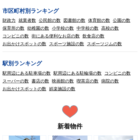
市区町村別ランキング
財政力
就業者数
公民館の数
図書館の数
体育館の数
公園の数
保育所の数
幼稚園の数
小学校の数
中学校の数
高校の数
コンビニの数
街にある便利なお店の数
飲食店の数
お出かけスポットの数
スポーツ施設の数
スポーツジムの数
駅別ランキング
駅周辺にある駐車場の数
駅周辺にある駐輪場の数
コンビニの数
スーパーの数
書店の数
映画館の数
喫茶店の数
病院の数
お出かけスポットの数
娯楽施設の数
新着物件