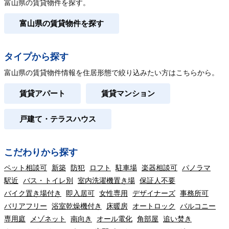
富山県の賃貸物件を探す。
富山県の賃貸物件を探す
タイプから探す
富山県の賃貸物件情報を住居形態で絞り込みたい方はこちらから。
賃貸アパート
賃貸マンション
戸建て・テラスハウス
こだわりから探す
ペット相談可
新築
防犯
ロフト
駐車場
楽器相談可
パノラマ
駅近
バス・トイレ別
室内洗濯機置き場
保証人不要
バイク置き場付き
即入居可
女性専用
デザイナーズ
事務所可
バリアフリー
浴室乾燥機付き
床暖房
オートロック
バルコニー
専用庭
メゾネット
南向き
オール電化
角部屋
追い焚き