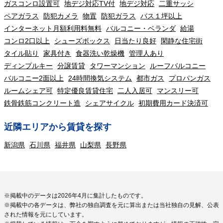
ガスコンロ設置可
地デジ対応TV付
地デジ対応
二重サッシ
ペアガラス
防犯カメラ
物置
防犯ガラス
バス１坪以上
インターネット月額利用料無料
バルコニー・ベランダ
給湯
コンロ2口以上
シューズボックス
日当たり良好
閑静な住宅街
タイル貼り
家具付き
食器洗い乾燥機
管理人あり
ディンプルキー
分譲賃貸
タワーマンション
ルーフバルコニー
バルコニー2面以上
24時間換気システム
都市ガス
プロパンガス
ルームシェア可
特定優良賃貸住宅
二人入居可
マンスリー可
鉄骨鉄筋コンクリート造
シェアサイクル
初期費用カード決済可
近隣エリアから賃貸を探す
新潟県
石川県
福井県
山梨県
長野県
※掲載中のデータは2026年4月に集計したものです。
※掲載中の各データは、弊社の独自調査を元に算出または当社独自の見解、公表
された情報を元にしています。