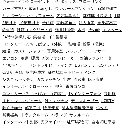
ウォークインクローゼット
宅配ボックス
フローリング
カード支払い
敷金礼金なし
ワンルームマンション
新築戸建て
リノベーション・リフォーム
内装写真あり
3D間取り図あり
1階
2階以上
10階建以上
子供可
高齢者向け
法人限定
単身者不可
鉄骨造
鉄筋コンクリート造
軽量鉄骨造
木造
その他
エレベータ
24時間緊急対応
集会場
ゴミ集積場
コンクリート打ちっぱなし（外観）
駐輪場
給湯（電気）
給湯（ガス）
シャワー
専用浴室
シャンプードレッサー
エアコン
冷房
暖房
ガスファンヒーター
灯油ファンヒーター
灯油ボイラー
セントラルヒーティング
BSアンテナ
CSアンテナ
CATV
有線
屋内駐車場
駐車場ロードヒーティング
システムキッチン
ガスキッチン
出窓
冷蔵庫
床下収納
インターホン
クローゼット
押入
電気コンロ
コンクリート打ちっぱなし（内装）
TVインターフォン
共用庭
ＩＨクッキングヒータ
対面キッチン
ディスポーザー
浴室TV
独立洗面台
郵便受け
暖房便座
温水洗浄暖房便座
ベッド
照明器具
トランクルーム
ベランダ
サンルーム
インターネット対応
光ファイバー
駐車場2台可
自走式駐車場