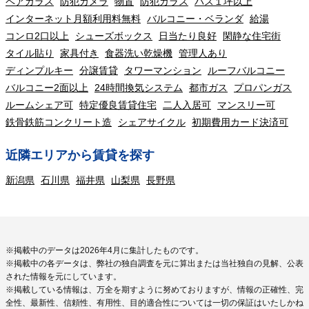
ペアガラス
防犯カメラ
物置
防犯ガラス
バス１坪以上
インターネット月額利用料無料
バルコニー・ベランダ
給湯
コンロ2口以上
シューズボックス
日当たり良好
閑静な住宅街
タイル貼り
家具付き
食器洗い乾燥機
管理人あり
ディンプルキー
分譲賃貸
タワーマンション
ルーフバルコニー
バルコニー2面以上
24時間換気システム
都市ガス
プロパンガス
ルームシェア可
特定優良賃貸住宅
二人入居可
マンスリー可
鉄骨鉄筋コンクリート造
シェアサイクル
初期費用カード決済可
近隣エリアから賃貸を探す
新潟県
石川県
福井県
山梨県
長野県
※掲載中のデータは2026年4月に集計したものです。
※掲載中の各データは、弊社の独自調査を元に算出または当社独自の見解、公表
された情報を元にしています。
※掲載している情報は、万全を期すように努めておりますが、情報の正確性、完
全性、最新性、信頼性、有用性、目的適合性については一切の保証はいたしかね