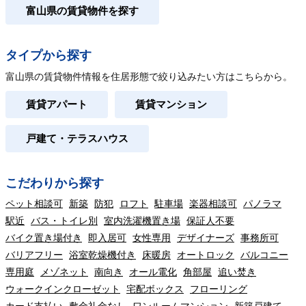
富山県の賃貸物件を探す
タイプから探す
富山県の賃貸物件情報を住居形態で絞り込みたい方はこちらから。
賃貸アパート
賃貸マンション
戸建て・テラスハウス
こだわりから探す
ペット相談可
新築
防犯
ロフト
駐車場
楽器相談可
パノラマ
駅近
バス・トイレ別
室内洗濯機置き場
保証人不要
バイク置き場付き
即入居可
女性専用
デザイナーズ
事務所可
バリアフリー
浴室乾燥機付き
床暖房
オートロック
バルコニー
専用庭
メゾネット
南向き
オール電化
角部屋
追い焚き
ウォークインクローゼット
宅配ボックス
フローリング