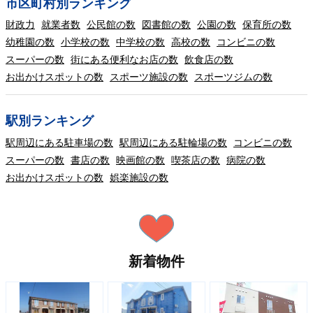
市区町村別ランキング
財政力
就業者数
公民館の数
図書館の数
公園の数
保育所の数
幼稚園の数
小学校の数
中学校の数
高校の数
コンビニの数
スーパーの数
街にある便利なお店の数
飲食店の数
お出かけスポットの数
スポーツ施設の数
スポーツジムの数
駅別ランキング
駅周辺にある駐車場の数
駅周辺にある駐輪場の数
コンビニの数
スーパーの数
書店の数
映画館の数
喫茶店の数
病院の数
お出かけスポットの数
娯楽施設の数
新着物件