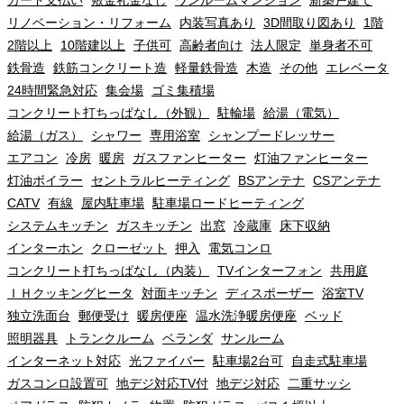
カード支払い
敷金礼金なし
ワンルームマンション
新築戸建て
リノベーション・リフォーム
内装写真あり
3D間取り図あり
1階
2階以上
10階建以上
子供可
高齢者向け
法人限定
単身者不可
鉄骨造
鉄筋コンクリート造
軽量鉄骨造
木造
その他
エレベータ
24時間緊急対応
集会場
ゴミ集積場
コンクリート打ちっぱなし（外観）
駐輪場
給湯（電気）
給湯（ガス）
シャワー
専用浴室
シャンプードレッサー
エアコン
冷房
暖房
ガスファンヒーター
灯油ファンヒーター
灯油ボイラー
セントラルヒーティング
BSアンテナ
CSアンテナ
CATV
有線
屋内駐車場
駐車場ロードヒーティング
システムキッチン
ガスキッチン
出窓
冷蔵庫
床下収納
インターホン
クローゼット
押入
電気コンロ
コンクリート打ちっぱなし（内装）
TVインターフォン
共用庭
ＩＨクッキングヒータ
対面キッチン
ディスポーザー
浴室TV
独立洗面台
郵便受け
暖房便座
温水洗浄暖房便座
ベッド
照明器具
トランクルーム
ベランダ
サンルーム
インターネット対応
光ファイバー
駐車場2台可
自走式駐車場
ガスコンロ設置可
地デジ対応TV付
地デジ対応
二重サッシ