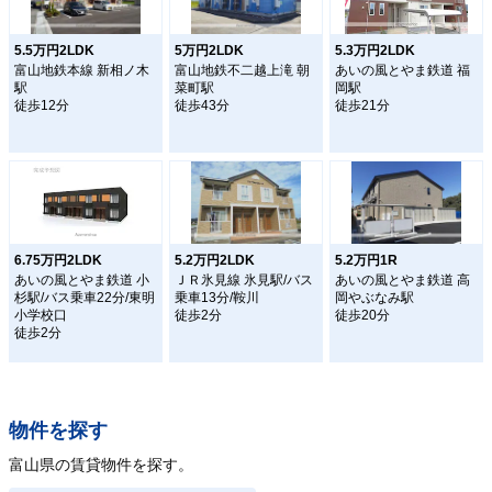
5.5万円2LDK
5万円2LDK
5.3万円2LDK
富山地鉄本線 新相ノ木
富山地鉄不二越上滝 朝
あいの風とやま鉄道 福
駅
菜町駅
岡駅
徒歩12分
徒歩43分
徒歩21分
6.75万円2LDK
5.2万円2LDK
5.2万円1R
あいの風とやま鉄道 小
ＪＲ氷見線 氷見駅/バス
あいの風とやま鉄道 高
杉駅/バス乗車22分/東明
乗車13分/鞍川
岡やぶなみ駅
小学校口
徒歩2分
徒歩20分
徒歩2分
物件を探す
富山県の賃貸物件を探す。