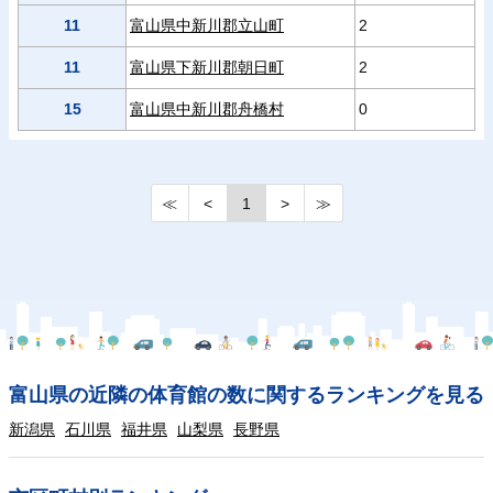
11
富山県中新川郡立山町
2
11
富山県下新川郡朝日町
2
15
富山県中新川郡舟橋村
0
≪
<
1
>
≫
富山県の近隣の体育館の数に関するランキングを見る
新潟県
石川県
福井県
山梨県
長野県