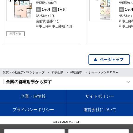
管理費:3,000円
管理費:4,
1ヶ月
1ヶ月
1ヶ
敷
礼
敷
35.63㎡
1R
45.63㎡
宮前駅 徒歩11分
和歌山市駅
和歌山県和歌山市杭ノ瀬
和歌山県
料理が楽
賃貸・不動産アパマンショップ
和歌山県
和歌山市
シャーメゾンＵＥＤＡ
全国の都道府県から探す
企業・IR情報
サイトポリシー
プライバシーポリシー
運営会社について
©APAMAN Co.,Ltd.