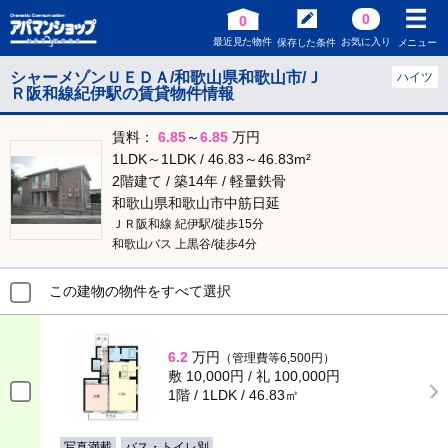
0
0
最近見た物件
お気に入り
保存した条件
メニュー
シャーメゾンＵＥＤＡ/和歌山県和歌山市/Ｊ
ハイツ
Ｒ阪和線紀伊駅の賃貸物件情報
賃料：
6.85
～
6.85
万円
1LDK～1LDK / 46.83～46.83m²
2階建て / 築14年 / 軽量鉄骨
和歌山県和歌山市中筋日延
ＪＲ阪和線 紀伊駅/徒歩15分
和歌山バス 上黒谷/徒歩4分
この建物の物件をすべて選択
6.2
万円
（管理費等6,500円）
敷 10,000円 / 礼 100,000円
1階 / 1LDK / 46.83㎡
写真満載
バス・トイレ別