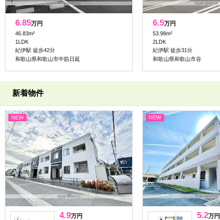
6.85
6.5
万円
万円
46.83m²
53.98m²
1LDK
2LDK
紀伊駅 徒歩42分
紀伊駅 徒歩31分
和歌山県和歌山市中筋日延
和歌山県和歌山市谷
新着物件
NEW
NEW
4.9
5.2
万円
万円