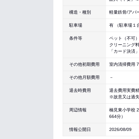
構造・種別
軽量鉄骨/アパ
駐車場
有 （駐車場１
条件等
ペット（不可
クリーニング
「カード決済
その他初期費用
室内清掃費用 71
その他月額費用
－
退去時費用
退去費用実費
※故意又は過
周辺情報
楠見東小学校 2
664分）
情報公開日
2026/08/09