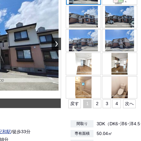
戻す
1
2
3
4
次へ
3DK（DK6･洋6･洋4.
間取り
紀和駅
/徒歩33分
50.04㎡
専有面積
38分