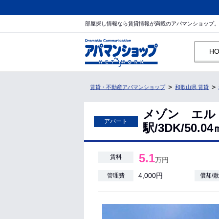
部屋探し情報なら賃貸情報が満載のアパマンショップ
H
賃貸・不動産アパマンショップ
和歌山県 賃貸
メゾン エル
アパート
駅/3DK/50.
5.1
賃料
万円
4,000円
管理費
償却/