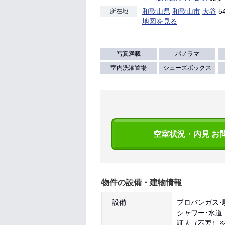
和歌山県
和歌山市
大谷
54
所在地
地図を見る
写真満載
パノラマ
室内洗濯置場
シューズボックス
空室状況・内見 お
物件の設備・建物情報
設備
プロパンガス･
シャワー･水道
証人（不要）※