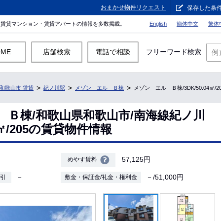
おまかせ物件リクエスト
保存した条
。賃貸マンション・賃貸アパートの情報を多数掲載。
English
簡体中文
繁体
OME
店舗検索
電話で相談
フリーワード検索
和歌山市 賃貸
紀ノ川駅
メゾン エル Ｂ棟
メゾン エル Ｂ棟/3DK/50.04㎡
 Ｂ棟/和歌山県和歌山市/南海線紀ノ川
04㎡/205の賃貸物件情報
57,125円
めやす賃料
－
－/51,000円
敷引
敷金・保証金/礼金・権利金