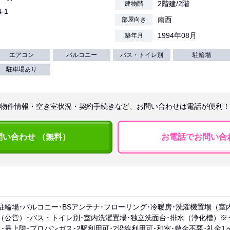
2階建/2階
建物階
-1
南西
部屋向き
1994年08月
築年月
エアコン
バルコニー
バス・トイレ別
駐輪場
駐車場あり
物件情報・空き室状況・契約手続きなど、お問い合わせは電話が便利！
問い合わせ （無料）
お電話でお問い合
駐輪場･バルコニー･BSアンテナ･フローリング･冷暖房･洗濯機置場（室
（公営）･バス・トイレ別･室内洗濯置場･独立洗面台･排水（浄化槽）※
･最上階･プロパンガス･2駅利用可･2沿線利用可･和室･敷金不要･礼金1