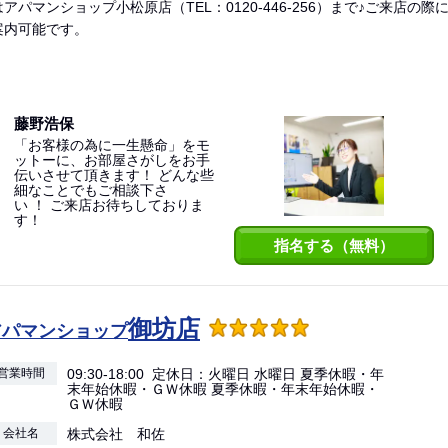
アパマンショップ小松原店（TEL：0120-446-256）まで♪ご来店
案内可能です。
藤野浩保
「お客様の為に一生懸命」をモ
ットーに、お部屋さがしをお手
伝いさせて頂きます！ どんな些
細なことでもご相談下さ
い ！ ご来店お待ちしておりま
す！
指名する（無料）
御坊店
アパマンショップ
営業時間
09:30-18:00 定休日：火曜日 水曜日 夏季休暇・年
末年始休暇・ＧＷ休暇 夏季休暇・年末年始休暇・
ＧＷ休暇
会社名
株式会社 和佐