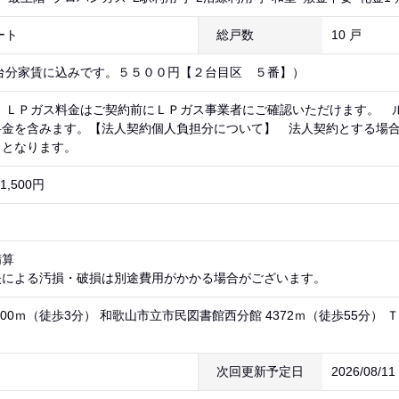
ート
総戸数
10 戸
台分家賃に込みです。５５００円【２台目区 ５番】）
） ＬＰガス料金はご契約前にＬＰガス事業者にご確認いただけます。 
料金を含みます。【法人契約個人負担分について】 法人契約とする場
」となります。
,500円
精算
失による汚損・破損は別途費用がかかる場合がございます。
00ｍ（徒歩3分） 和歌山市立市民図書館西分館 4372ｍ（徒歩55分） 
次回更新予定日
2026/08/1