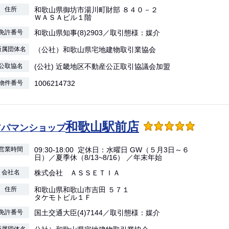
住所
和歌山県御坊市湯川町財部 ８４０－２
ＷＡＳＡビル１階
免許番号
和歌山県知事(8)2903／取引態様：媒介
所属団体名
（公社）和歌山県宅地建物取引業協会
公取協名
(公社) 近畿地区不動産公正取引協議会加盟
物件番号
1006214732
和歌山駅前店
アパマンショップ
営業時間
09:30-18:00 定休日：水曜日 GW（５月3日～６
日）／夏季休（8/13~8/16） ／年末年始
会社名
株式会社 ＡＳＳＥＴＩＡ
住所
和歌山県和歌山市吉田 ５７１
タケモトビル１Ｆ
免許番号
国土交通大臣(4)7144／取引態様：媒介