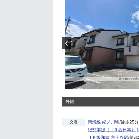
外観
南海線
紀ノ川駅
/徒歩25分
交通
紀勢本線（ＪＲ西日本）
ＪＲ阪和線
六十谷駅
/徒歩