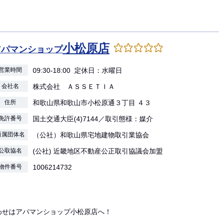
小松原店
アパマンショップ
営業時間
09:30-18:00 定休日：水曜日
会社名
株式会社 ＡＳＳＥＴＩＡ
住所
和歌山県和歌山市小松原通３丁目 ４３
免許番号
国土交通大臣(4)7144／取引態様：媒介
所属団体名
（公社）和歌山県宅地建物取引業協会
公取協名
(公社) 近畿地区不動産公正取引協議会加盟
物件番号
1006214732
わせはアパマンショップ小松原店へ！