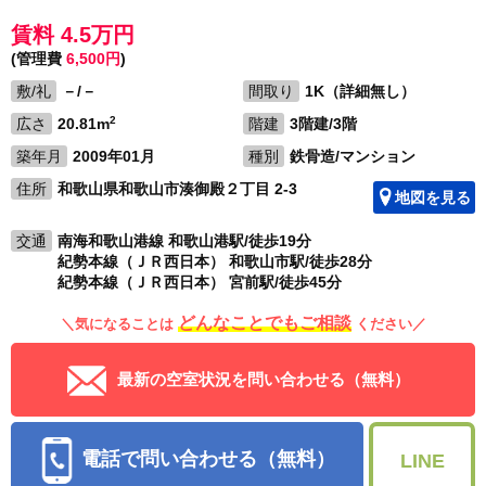
賃料 4.5万円
(管理費
6,500円
)
敷/礼
－/－
間取り
1K（詳細無し）
2
広さ
20.81m
階建
3階建/3階
築年月
2009年01月
種別
鉄骨造/マンション
住所
和歌山県和歌山市湊御殿２丁目 2-3
地図を見る
交通
南海和歌山港線 和歌山港駅/徒歩19分
紀勢本線（ＪＲ西日本） 和歌山市駅/徒歩28分
紀勢本線（ＪＲ西日本） 宮前駅/徒歩45分
どんなことでもご相談
＼気になることは
ください／
最新の空室状況を問い合わせる（無料）
電話で問い合わせる（無料）
LINE