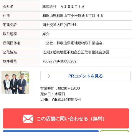
会社名
株式会社 ＡＳＳＥＴＩＡ
住所
和歌山県和歌山市小松原通３丁目 ４３
宅建免許
国土交通大臣(4)7144
取引態様
媒介
所属団体名
（公社）和歌山県宅地建物取引業協会
公取協名
(公社) 近畿地区不動産公正取引協議会加盟
物件番号
70027749-30006209
PRコメントを見る
営業時間：09:30～18:00
定休日：水曜日
LINE、WEBは24時間受付
この店舗に問い合わせる（無料）