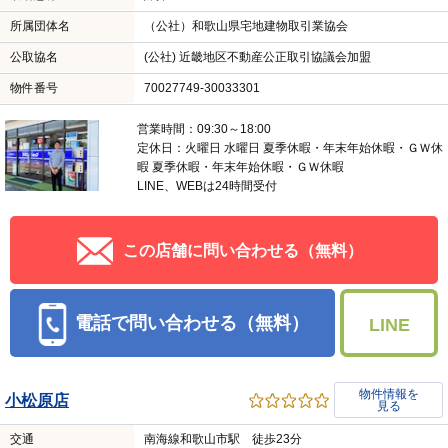
所属団体名
（公社）和歌山県宅地建物取引業協会
公取協名
(公社) 近畿地区不動産公正取引協議会加盟
物件番号
70027749-30033301
営業時間：09:30～18:00
定休日：火曜日 水曜日 夏季休暇・年末年始休暇・ＧＷ休
暇 夏季休暇・年末年始休暇・ＧＷ休暇
LINE、WEBは24時間受付
この店舗に問い合わせる（無料）
電話で問い合わせる（無料）
LINE
物件情報を
小松原店
見る
交通
南海線和歌山市駅 徒歩23分