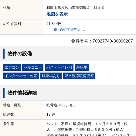
住所
和歌山県和歌山市湊御殿２丁目 2-3
地図を表示
めやす賃料 ※
51,844円
(※) めやす賃料とは
物件番号：70027749-30006207
物件の設備
エアコン
バルコニー
バス・トイレ別
駐輪場
インターネット対応
駐車場あり
温水洗浄暖房便座
物件情報詳細
構造・種別
鉄骨造/マンション
総戸数
18 戸
条件等
ペット（不可） 環境維持費：１ヶ月５５０円（税
込）、鍵交換費：ご契約時１６５００円（税込）、
退去時清掃費：５２２５０円（税込）、インターネ