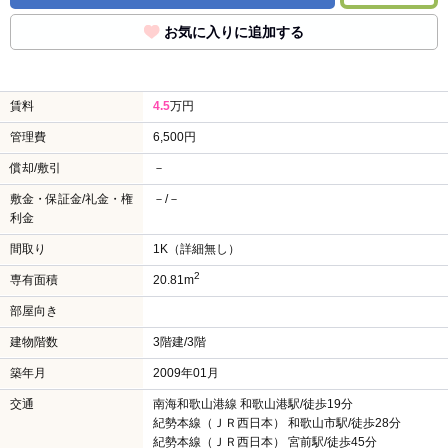
お気に入りに追加する
賃料
4.5
万円
管理費
6,500円
償却/敷引
－
敷金・保証金/礼金・権
－/－
利金
間取り
1K（詳細無し）
2
専有面積
20.81m
部屋向き
建物階数
3階建/3階
築年月
2009年01月
交通
南海和歌山港線 和歌山港駅/徒歩19分
紀勢本線（ＪＲ西日本） 和歌山市駅/徒歩28分
紀勢本線（ＪＲ西日本） 宮前駅/徒歩45分