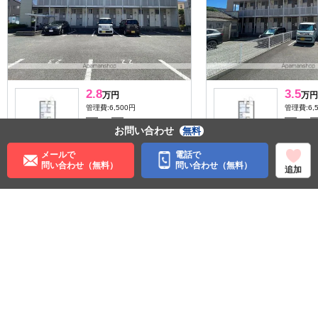
2.8
3.5
万円
万円
管理費:6,500円
管理費:6,
－
－
－
敷
礼
敷
お問い合わせ
無料
19.87㎡
1K
19.87㎡
東松江駅 徒歩18分
東松江駅 
メールで
電話で
和歌山県和歌山市向
和歌山県
問い合わせ（無料）
問い合わせ（無料）
追加
住む街研究所で街の情報を見る
和歌山県
和歌山市
南海和歌山港線
和歌山港駅