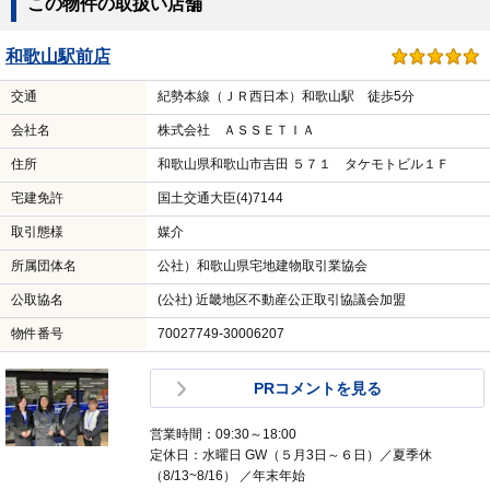
この物件の取扱い店舗
和歌山駅前店
交通
紀勢本線（ＪＲ西日本）和歌山駅 徒歩5分
会社名
株式会社 ＡＳＳＥＴＩＡ
住所
和歌山県和歌山市吉田 ５７１ タケモトビル１Ｆ
宅建免許
国土交通大臣(4)7144
取引態様
媒介
所属団体名
公社）和歌山県宅地建物取引業協会
公取協名
(公社) 近畿地区不動産公正取引協議会加盟
物件番号
70027749-30006207
PRコメントを見る
営業時間：09:30～18:00
定休日：水曜日 GW（５月3日～６日）／夏季休
（8/13~8/16） ／年末年始