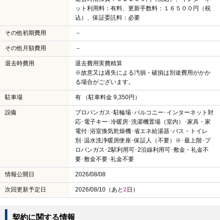
ット利用料：有料、更新手数料：１６５００円（税
込）、保証委託料：必要
その他初期費用
－
その他月額費用
－
退去時費用
退去費用実費精算
※故意又は過失による汚損・破損は別途費用がかか
る場合がございます。
駐車場
有 （駐車料金 9,350円）
設備
プロパンガス･駐輪場･バルコニー･インターネット対
応･電子キー･冷暖房･洗濯機置場（室内）･家具・家
電付･浴室換気乾燥機･省エネ給湯器･バス・トイレ
別･温水洗浄暖房便座･保証人（不要）※･最上階･プ
ロパンガス･2駅利用可･2沿線利用可･敷金・礼金不
要･敷金不要･礼金不要
情報公開日
2026/08/08
次回更新予定日
2026/08/10（あと
2
日）
契約に関する情報