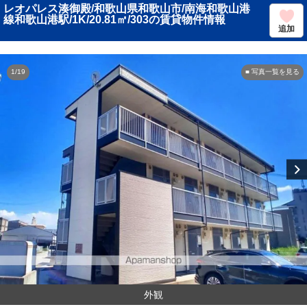
レオパレス湊御殿/和歌山県和歌山市/南海和歌山港
線和歌山港駅/1K/20.81㎡/303の賃貸物件情報
追加
1/19
■ 写真一覧を見る
外観