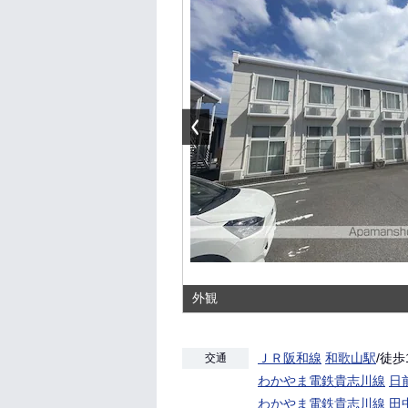
外観
ＪＲ阪和線
和歌山駅
/徒歩
交通
わかやま電鉄貴志川線
日
わかやま電鉄貴志川線
田