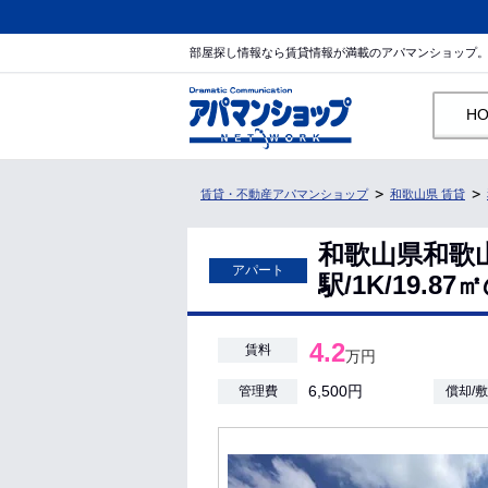
部屋探し情報なら賃貸情報が満載のアパマンショップ
H
賃貸・不動産アパマンショップ
和歌山県 賃貸
和歌山県和歌
アパート
駅/1K/19.
4.2
賃料
万円
6,500円
管理費
償却/