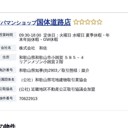
国体道路店
アパマンショップ
営業時間
09:30-18:00 定休日：火曜日 水曜日 夏季休暇・年
末年始休暇・GW休暇
会社名
株式会社 和佐
住所
和歌山県和歌山市小雑賀 ５８５－４
リアンメゾン小雑賀２階
免許番号
和歌山県知事(8)2903／取引態様：媒介
所属団体名
（公社）和歌山県宅地建物取引業協会
公取協名
(公社) 近畿地区不動産公正取引協議会加盟
物件番号
70622913
の物件