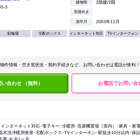
2階建/2階
建物階
5-3
部屋向き
2003年11月
築年月
駐輪場
宅配ボックス
インターネット対応
TVインターフォン
物件情報・空き室状況・契約手続きなど、お問い合わせは電話が便利！
問い合わせ （無料）
お電話でお問い合
･インターネット対応･電子キー･冷暖房･洗濯機置場（室内）･家具・家電
温水洗浄暖房便座･宅配ボックス･TVインターホン･駅徒歩10分以内･保証
不要･礼金1ヶ月