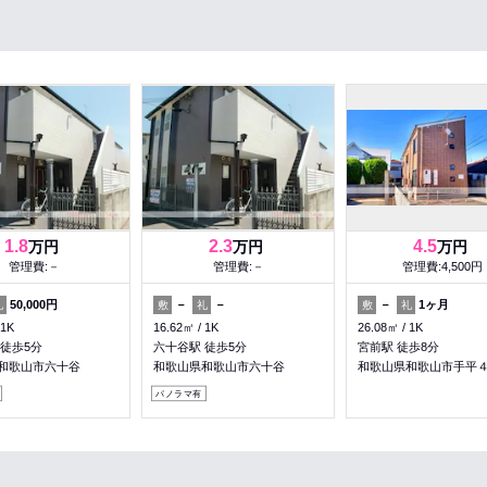
1.8
2.3
4.5
万円
万円
万円
管理費:－
管理費:－
管理費:4,500円
50,000円
－
－
－
1ヶ月
礼
敷
礼
敷
礼
1K
16.62㎡
1K
26.08㎡
1K
 徒歩5分
六十谷駅 徒歩5分
宮前駅 徒歩8分
和歌山市六十谷
和歌山県和歌山市六十谷
和歌山県和歌山市手平
パノラマ有