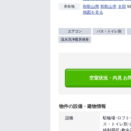
和歌山県
和歌山市
太田
56
所在地
地図を見る
エアコン
バス・トイレ別
温水洗浄暖房便座
空室状況・内見 お
物件の設備・建物情報
設備
駐輪場･ロフト
ス・トイレ別･
線利用可･敷金