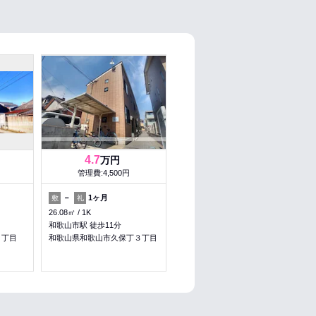
4.7
万円
管理費:4,500円
－
1ヶ月
敷
礼
26.08㎡
1K
和歌山市駅 徒歩11分
４丁目
和歌山県和歌山市久保丁３丁目