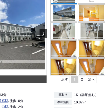
戻す
1
2
次へ
13分
1K（詳細無し）
間取り
前宮駅
/徒歩10分
19.87㎡
専有面積
中口駅
/徒歩12分