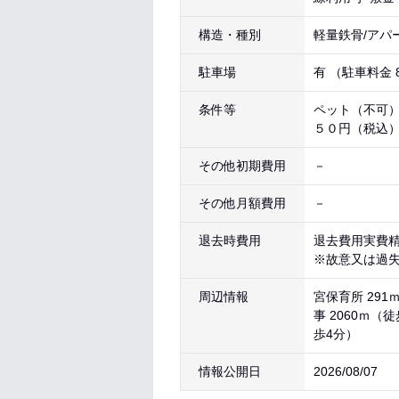
構造・種別
軽量鉄骨/アパ
駐車場
有 （駐車料金 8
条件等
ペット（不可
５０円（税込
その他初期費用
－
その他月額費用
－
退去時費用
退去費用実費
※故意又は過
周辺情報
宮保育所 291
事 2060ｍ（
歩4分）
情報公開日
2026/08/07