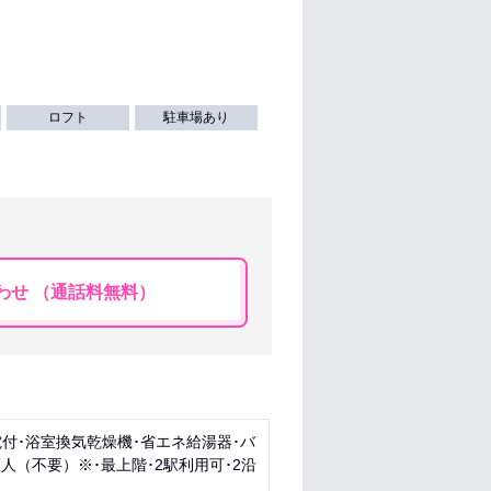
ロフト
駐車場あり
わせ （通話料無料）
付･浴室換気乾燥機･省エネ給湯器･バ
人（不要）※･最上階･2駅利用可･2沿