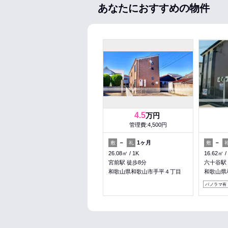
あなたにおすすめの物件
4.5
万円
管理費:4,500円
－
1ヶ月
－
敷
礼
敷
26.08㎡
1K
16.62㎡
宮前駅 徒歩8分
六十谷駅
和歌山県和歌山市手平４丁目
和歌山県
パノラマ有