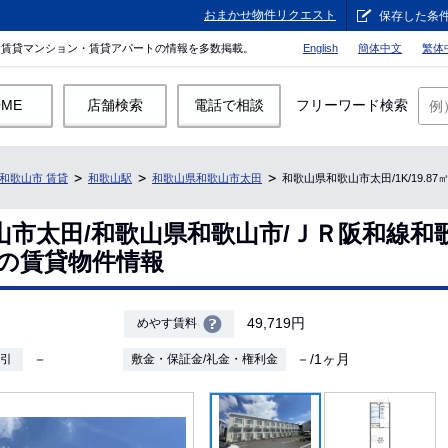
おまかせ物件リクエスト
保存した条
。賃貸マンション・賃貸アパートの情報を多数掲載。
English
簡体中文
繁体
OME
店舗検索
電話で相談
フリーワード検索
和歌山市 賃貸
和歌山駅
和歌山県和歌山市太田
和歌山県和歌山市太田/1K/19.8
山市太田/和歌山県和歌山市/ＪＲ阪和線和
87㎡の賃貸物件情報
49,719円
めやす賃料
－
－/1ヶ月
敷引
敷金・保証金/礼金・権利金