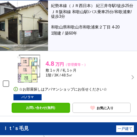
紀勢本線（ＪＲ西日本） 紀三井寺駅/徒歩25分
ＪＲ阪和線 和歌山駅/バス乗車25分/和歌浦東/
徒歩3分
和歌山県和歌山市和歌浦東２丁目 4-20
1階建 / 築60年
4.8
万円
（管理費等－）
敷 1ヶ月 / 礼 1ヶ月
1階 / 3K / 48.5㎡
☆お部屋探しはアパマンショップにお任せください☆
パノラマ
お問い合わせ(無料)
お気に入り
Ｉｔ’ｓ毛見
一戸建て