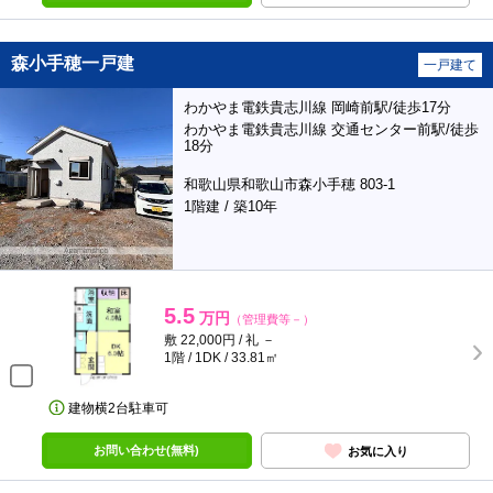
森小手穂一戸建
一戸建て
わかやま電鉄貴志川線 岡崎前駅/徒歩17分
わかやま電鉄貴志川線 交通センター前駅/徒歩
18分
和歌山県和歌山市森小手穂 803-1
1階建 / 築10年
5.5
万円
（管理費等－）
敷 22,000円 / 礼 －
1階 / 1DK / 33.81㎡
建物横2台駐車可
お問い合わせ(無料)
お気に入り