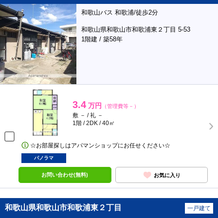
和歌山バス 和歌浦/徒歩2分
和歌山県和歌山市和歌浦東２丁目 5-53
1階建 / 築58年
3.4
万円
（管理費等－）
敷 － / 礼 －
1階 / 2DK / 40㎡
☆お部屋探しはアパマンショップにお任せください☆
パノラマ
お問い合わせ(無料)
お気に入り
和歌山県和歌山市和歌浦東２丁目
一戸建て