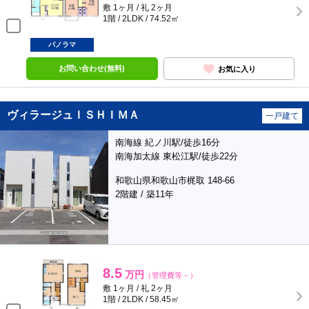
敷 1ヶ月 / 礼 2ヶ月
1階 / 2LDK / 74.52㎡
パノラマ
お問い合わせ(無料)
お気に入り
ヴィラージュＩＳＨＩＭＡ
一戸建て
南海線 紀ノ川駅/徒歩16分
南海加太線 東松江駅/徒歩22分
和歌山県和歌山市梶取 148-66
2階建 / 築11年
8.5
万円
（管理費等－）
敷 1ヶ月 / 礼 2ヶ月
1階 / 2LDK / 58.45㎡