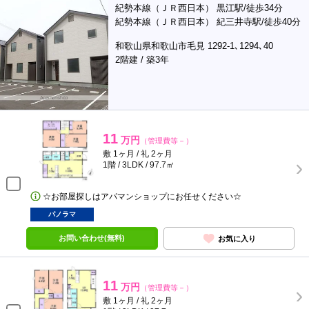
紀勢本線（ＪＲ西日本） 黒江駅/徒歩34分
紀勢本線（ＪＲ西日本） 紀三井寺駅/徒歩40分
和歌山県和歌山市毛見 1292-1､1294､40
2階建 / 築3年
11
万円
（管理費等－）
敷 1ヶ月 / 礼 2ヶ月
1階 / 3LDK / 97.7㎡
☆お部屋探しはアパマンショップにお任せください☆
パノラマ
お問い合わせ(無料)
お気に入り
11
万円
（管理費等－）
敷 1ヶ月 / 礼 2ヶ月