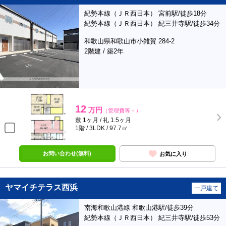
紀勢本線（ＪＲ西日本） 宮前駅/徒歩18分
紀勢本線（ＪＲ西日本） 紀三井寺駅/徒歩34分
和歌山県和歌山市小雑賀 284-2
2階建 / 築2年
12
万円
（管理費等－）
敷 1ヶ月 / 礼 1.5ヶ月
1階 / 3LDK / 97.7㎡
お問い合わせ(無料)
お気に入り
ヤマイチテラス西浜
一戸建て
南海和歌山港線 和歌山港駅/徒歩39分
紀勢本線（ＪＲ西日本） 紀三井寺駅/徒歩53分