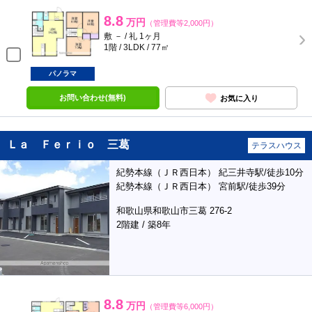
8.8
万円
（管理費等2,000円）
敷 － / 礼 1ヶ月
1階 / 3LDK / 77㎡
パノラマ
お問い合わせ(無料)
お気に入り
Ｌａ Ｆｅｒｉｏ 三葛
テラスハウス
紀勢本線（ＪＲ西日本） 紀三井寺駅/徒歩10分
紀勢本線（ＪＲ西日本） 宮前駅/徒歩39分
和歌山県和歌山市三葛 276-2
2階建 / 築8年
8.8
万円
（管理費等6,000円）