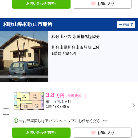
お問い合わせ(無料)
お気に入り
和歌山県和歌山市船所
一戸建て
和歌山バス 水道橋/徒歩2分
和歌山県和歌山市船所 134
1階建 / 築46年
3.8
万円
（管理費等－）
敷 － / 礼 1ヶ月
1階 / 3K / 48㎡
☆お部屋探しはアパマンショップにお任せください☆
お問い合わせ(無料)
お気に入り