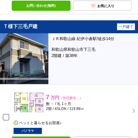
お問い合わせ(無料)
お気に入り
Ｔ様下三毛戸建
一戸建て
ＪＲ和歌山線 紀伊小倉駅/徒歩14分
和歌山県和歌山市下三毛
2階建 / 築38年
7
万円
（管理費等－）
敷 － / 礼 1ヶ月
2階 / 4SLDK / 119.88㎡
ペットと暮らせるお部屋♪
パノラマ