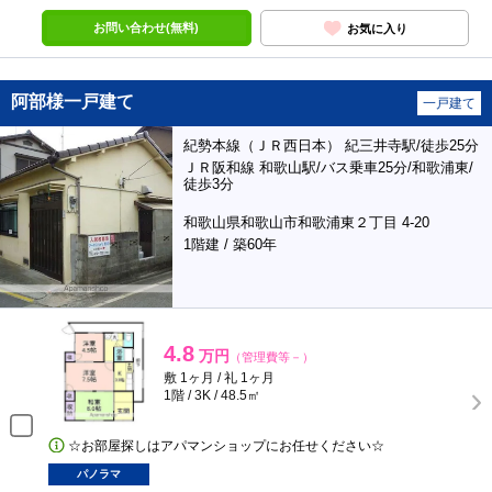
お問い合わせ(無料)
お気に入り
阿部様一戸建て
一戸建て
紀勢本線（ＪＲ西日本） 紀三井寺駅/徒歩25分
ＪＲ阪和線 和歌山駅/バス乗車25分/和歌浦東/
徒歩3分
和歌山県和歌山市和歌浦東２丁目 4-20
1階建 / 築60年
4.8
万円
（管理費等－）
敷 1ヶ月 / 礼 1ヶ月
1階 / 3K / 48.5㎡
☆お部屋探しはアパマンショップにお任せください☆
パノラマ