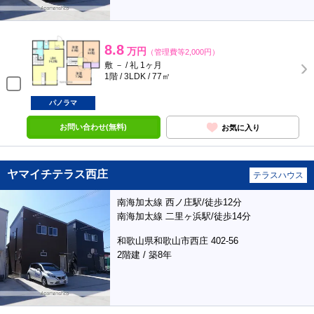
8.8
万円
（管理費等2,000円）
敷 － / 礼 1ヶ月
1階 / 3LDK / 77㎡
パノラマ
お問い合わせ(無料)
お気に入り
ヤマイチテラス西庄
テラスハウス
南海加太線 西ノ庄駅/徒歩12分
南海加太線 二里ヶ浜駅/徒歩14分
和歌山県和歌山市西庄 402-56
2階建 / 築8年