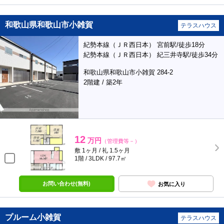
和歌山県和歌山市小雑賀
テラスハウス
紀勢本線（ＪＲ西日本） 宮前駅/徒歩18分
紀勢本線（ＪＲ西日本） 紀三井寺駅/徒歩34分
和歌山県和歌山市小雑賀 284-2
2階建 / 築2年
12
万円
（管理費等－）
敷 1ヶ月 / 礼 1.5ヶ月
1階 / 3LDK / 97.7㎡
お問い合わせ(無料)
お気に入り
プルーム小雑賀
テラスハウス