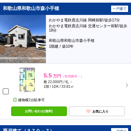
和歌山県和歌山市森小手穂
一戸建て
わかやま電鉄貴志川線 岡崎前駅/徒歩17分
わかやま電鉄貴志川線 交通センター前駅/徒歩
18分
和歌山県和歌山市森小手穂
1階建 / 築10年
5.5
万円
（管理費等－）
敷 22,000円 / 礼 －
1階 / 1DK / 33.81㎡
建物横2台駐車可
お問い合わせ(無料)
お気に入り
粟戸建て（３７０－７）