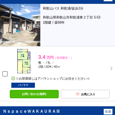
和歌山バス 和歌浦/徒歩2分
和歌山県和歌山市和歌浦東２丁目 5-53
1階建 / 築58年
3.4
万円
（管理費等－）
敷 － / 礼 －
1階 / 2DK / 40㎡
☆お部屋探しはアパマンショップにお任せください☆
パノラマ
お問い合わせ(無料)
お気に入り
ＮｓｐａｃｅＷＡＫＡＵＲＡⅢ
長屋