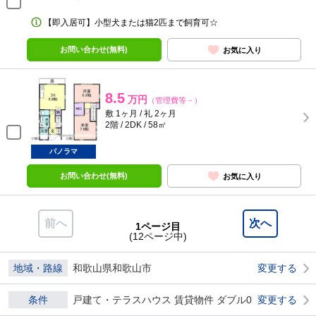
【即入居可】小型犬または猫2匹まで飼育可☆
お問い合わせ(無料)
お気に入り
8.5
万円
（管理費等－）
敷 1ヶ月 / 礼 2ヶ月
2階 / 2DK / 58㎡
パノラマ
お問い合わせ(無料)
お気に入り
前へ
次へ
1ページ目
(12ページ中)
地域・路線
和歌山県和歌山市
変更する
条件
戸建て・テラスハウス 賃貸物件 ダブル0
変更する