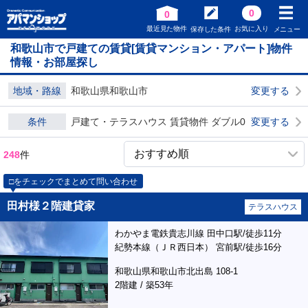
0
0
最近見た物件
お気に入り
保存した条件
メニュー
和歌山市で戸建ての賃貸[賃貸マンション・アパート]物件
情報・お部屋探し
地域・路線
和歌山県和歌山市
変更する
条件
戸建て・テラスハウス 賃貸物件 ダブル0
変更する
248
件
□をチェックでまとめて問い合わせ
田村様２階建貸家
テラスハウス
わかやま電鉄貴志川線 田中口駅/徒歩11分
紀勢本線（ＪＲ西日本） 宮前駅/徒歩16分
和歌山県和歌山市北出島 108-1
2階建 / 築53年