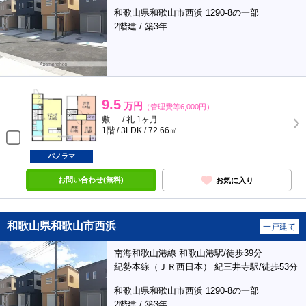
和歌山県和歌山市西浜 1290-8の一部
2階建 / 築3年
9.5
万円
（管理費等6,000円）
敷 － / 礼 1ヶ月
1階 / 3LDK / 72.66㎡
パノラマ
お問い合わせ(無料)
お気に入り
和歌山県和歌山市西浜
一戸建て
南海和歌山港線 和歌山港駅/徒歩39分
紀勢本線（ＪＲ西日本） 紀三井寺駅/徒歩53分
和歌山県和歌山市西浜 1290-8の一部
2階建 / 築3年