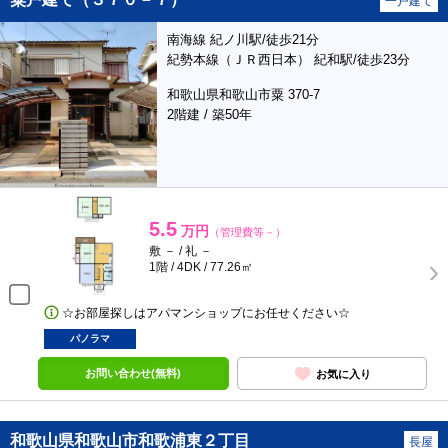
一戸建て
南海線 紀ノ川駅/徒歩21分
紀勢本線（ＪＲ西日本） 紀和駅/徒歩23分
和歌山県和歌山市粟 370-7
2階建 / 築50年
5.5
万円
（管理費等－）
敷 － / 礼 －
1階 / 4DK / 77.26㎡
☆お部屋探しはアパマンショップにお任せください☆
パノラマ
お問い合わせ(無料)
お気に入り
和歌山県和歌山市和歌浦東２丁目
長屋