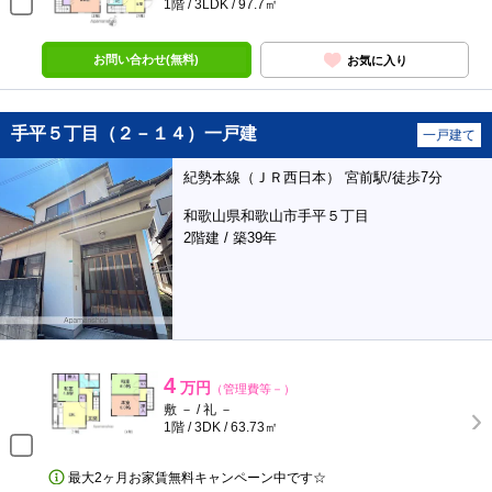
1階 / 3LDK / 97.7㎡
お問い合わせ(無料)
お気に入り
手平５丁目（２－１４）一戸建
一戸建て
紀勢本線（ＪＲ西日本） 宮前駅/徒歩7分
和歌山県和歌山市手平５丁目
2階建 / 築39年
4
万円
（管理費等－）
敷 － / 礼 －
1階 / 3DK / 63.73㎡
最大2ヶ月お家賃無料キャンペーン中です☆