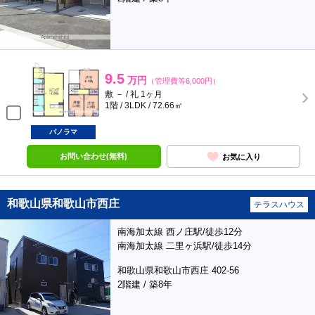
9.5
万円
（管理費等6,000円）
敷 － / 礼 1ヶ月
1階 / 3LDK / 72.66㎡
パノラマ
お問い合わせ(無料)
お気に入り
和歌山県和歌山市西庄
テラスハウス
南海加太線 西ノ庄駅/徒歩12分
南海加太線 二里ヶ浜駅/徒歩14分
和歌山県和歌山市西庄 402-56
2階建 / 築8年