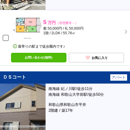
5
万円
（管理費等－）
敷 50,000円 / 礼 50,000円
1階 / 2LDK / 55.78㎡
最寄りの駅まで徒歩圏内です♪
お問い合わせ(無料)
お気に入り
ＤＳコート
アパート
南海線 紀ノ川駅/徒歩11分
南海線 和歌山大学前駅/徒歩50分
和歌山県和歌山市平井
2階建 / 築17年