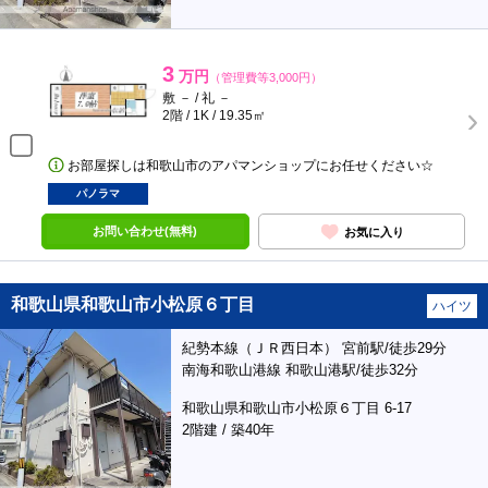
3
万円
（管理費等3,000円）
敷 － / 礼 －
2階 / 1K / 19.35㎡
お部屋探しは和歌山市のアパマンショップにお任せください☆
パノラマ
お問い合わせ(無料)
お気に入り
和歌山県和歌山市小松原６丁目
ハイツ
紀勢本線（ＪＲ西日本） 宮前駅/徒歩29分
南海和歌山港線 和歌山港駅/徒歩32分
和歌山県和歌山市小松原６丁目 6-17
2階建 / 築40年