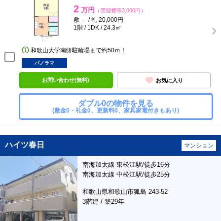
2
万円
（管理費等3,000円）
敷 － / 礼 20,000円
1階 / 1DK / 24.3㎡
和歌山大学南側駐輪場まで約50ｍ！
パノラマ
お問い合わせ(無料)
お気に入り
ダブル0の物件を見る
(敷金0・礼金0、更新料0、家具家電付きもあり)
ハイツ春日
マンション
南海加太線 東松江駅/徒歩16分
南海加太線 中松江駅/徒歩25分
和歌山県和歌山市狐島 243-52
3階建 / 築29年