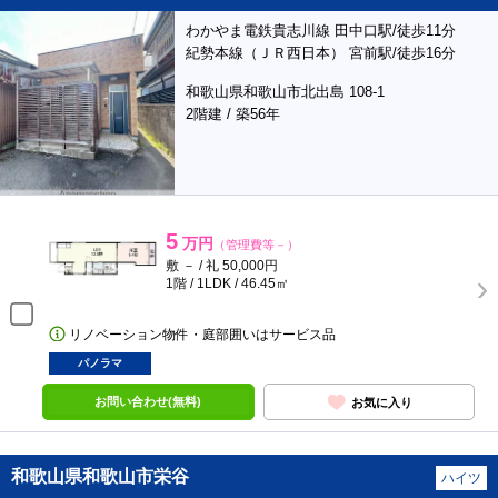
わかやま電鉄貴志川線 田中口駅/徒歩11分
紀勢本線（ＪＲ西日本） 宮前駅/徒歩16分
和歌山県和歌山市北出島 108-1
2階建 / 築56年
5
万円
（管理費等－）
敷 － / 礼 50,000円
1階 / 1LDK / 46.45㎡
リノベーション物件・庭部囲いはサービス品
パノラマ
お問い合わせ(無料)
お気に入り
和歌山県和歌山市栄谷
ハイツ