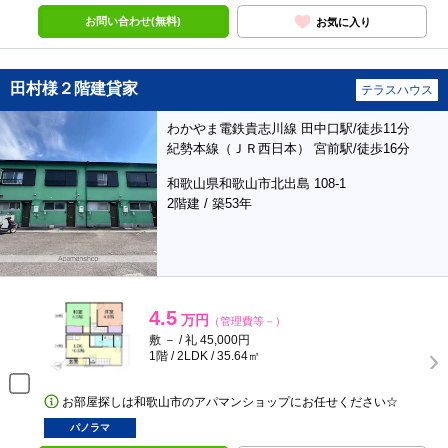
お問い合わせ(無料)
お気に入り
田村様２階建貸家
テラスハウス
わかやま電鉄貴志川線 田中口駅/徒歩11分
紀勢本線（ＪＲ西日本） 宮前駅/徒歩16分
和歌山県和歌山市北出島 108-1
2階建 / 築53年
4.5
万円
（管理費等－）
敷 － / 礼 45,000円
1階 / 2LDK / 35.64㎡
お部屋探しは和歌山市のアパマンショップにお任せください☆
パノラマ