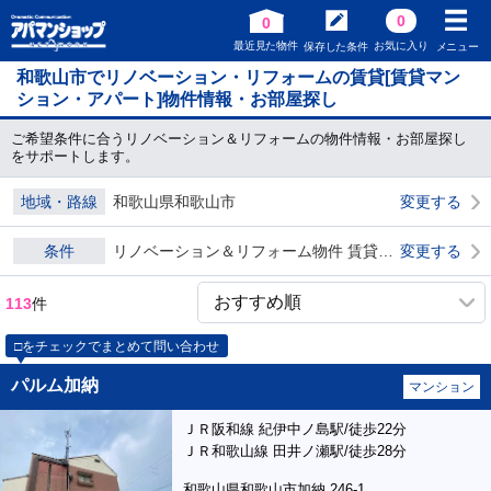
0
0
最近見た物件
お気に入り
保存した条件
メニュー
和歌山市でリノベーション・リフォームの賃貸[賃貸マン
ション・アパート]物件情報・お部屋探し
ご希望条件に合うリノベーション＆リフォームの物件情報・お部屋探し
をサポートします。
地域・路線
和歌山県和歌山市
変更する
条件
リノベーション＆リフォーム物件 賃貸物件 ダブル0
変更する
113
件
□をチェックでまとめて問い合わせ
パルム加納
マンション
ＪＲ阪和線 紀伊中ノ島駅/徒歩22分
ＪＲ和歌山線 田井ノ瀬駅/徒歩28分
和歌山県和歌山市加納 246-1