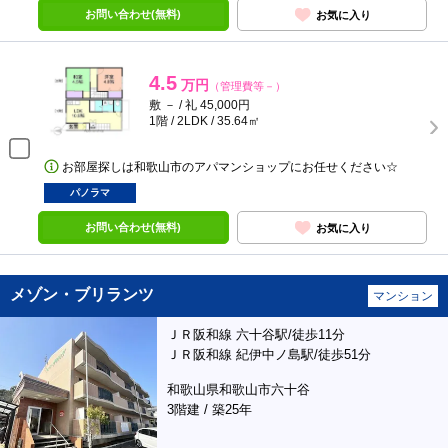
お問い合わせ(無料)
お気に入り
4.5
万円
（管理費等－）
敷 － / 礼 45,000円
1階 / 2LDK / 35.64㎡
お部屋探しは和歌山市のアパマンショップにお任せください☆
パノラマ
お問い合わせ(無料)
お気に入り
メゾン・ブリランツ
マンション
ＪＲ阪和線 六十谷駅/徒歩11分
ＪＲ阪和線 紀伊中ノ島駅/徒歩51分
和歌山県和歌山市六十谷
3階建 / 築25年