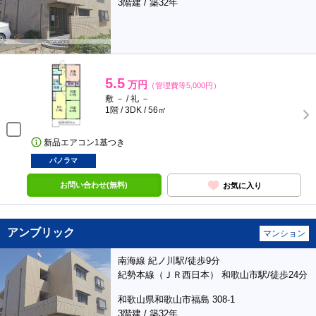
3階建 / 築32年
5.5
万円
（管理費等5,000円）
敷 － / 礼 －
1階 / 3DK / 56㎡
新品エアコン1基つき
パノラマ
お問い合わせ(無料)
お気に入り
アンブリック
マンション
南海線 紀ノ川駅/徒歩9分
紀勢本線（ＪＲ西日本） 和歌山市駅/徒歩24分
和歌山県和歌山市福島 308-1
3階建 / 築32年