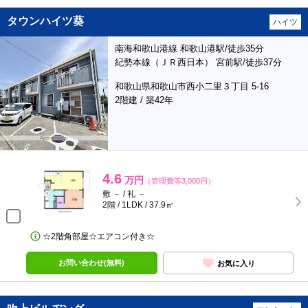
タウンハイツ葵
ハイツ
南海和歌山港線 和歌山港駅/徒歩35分
紀勢本線（ＪＲ西日本） 宮前駅/徒歩37分
和歌山県和歌山市西小二里３丁目 5-16
2階建 / 築42年
4.6
万円
（管理費等3,000円）
敷 － / 礼 －
2階 / 1LDK / 37.9㎡
☆2階角部屋☆エアコン付き☆
お問い合わせ(無料)
お気に入り