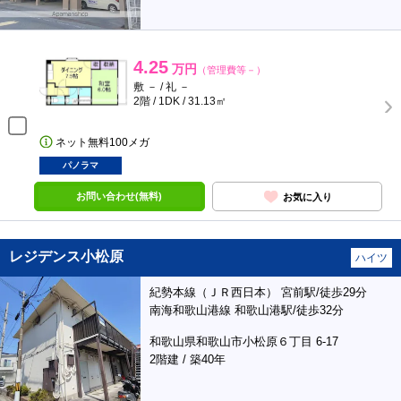
4.25
万円
（管理費等－）
敷 － / 礼 －
2階 / 1DK / 31.13㎡
ネット無料100メガ
パノラマ
お問い合わせ(無料)
お気に入り
レジデンス小松原
ハイツ
紀勢本線（ＪＲ西日本） 宮前駅/徒歩29分
南海和歌山港線 和歌山港駅/徒歩32分
和歌山県和歌山市小松原６丁目 6-17
2階建 / 築40年