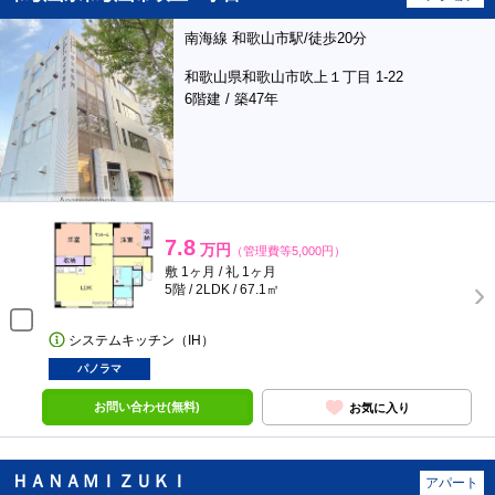
南海線 和歌山市駅/徒歩20分
和歌山県和歌山市吹上１丁目 1-22
6階建 / 築47年
7.8
万円
（管理費等5,000円）
敷 1ヶ月 / 礼 1ヶ月
5階 / 2LDK / 67.1㎡
システムキッチン（IH）
パノラマ
お問い合わせ(無料)
お気に入り
ＨＡＮＡＭＩＺＵＫＩ
アパート