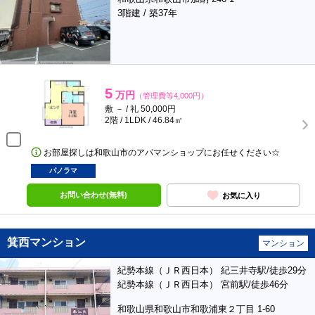
3階建 / 築37年
5
万円
（管理費等4,000円）
敷 － / 礼 50,000円
2階 / 1LDK / 46.84㎡
お部屋探しは和歌山市のアパマンショップにお任せください☆
パノラマ
お問い合わせ(無料)
お気に入り
箕西マンション
マンション
紀勢本線（ＪＲ西日本） 紀三井寺駅/徒歩29分
紀勢本線（ＪＲ西日本） 宮前駅/徒歩46分
和歌山県和歌山市和歌浦東２丁目 1-60