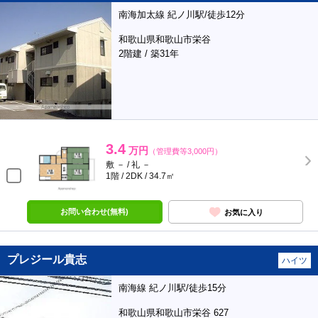
南海加太線 紀ノ川駅/徒歩12分
和歌山県和歌山市栄谷
2階建 / 築31年
3.4
万円
（管理費等3,000円）
敷 － / 礼 －
1階 / 2DK / 34.7㎡
お問い合わせ(無料)
お気に入り
プレジール貴志
ハイツ
南海線 紀ノ川駅/徒歩15分
和歌山県和歌山市栄谷 627