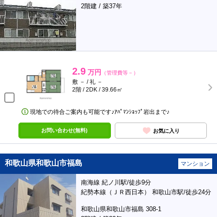
2階建 / 築37年
2.9
万円
（管理費等－）
敷 － / 礼 －
2階 / 2DK / 39.66㎡
現地での待合ご案内も可能です♪ｱﾊﾟﾏﾝｼｮｯﾌﾟ岩出まで♪
お問い合わせ(無料)
お気に入り
和歌山県和歌山市福島
マンション
南海線 紀ノ川駅/徒歩9分
紀勢本線（ＪＲ西日本） 和歌山市駅/徒歩24分
和歌山県和歌山市福島 308-1