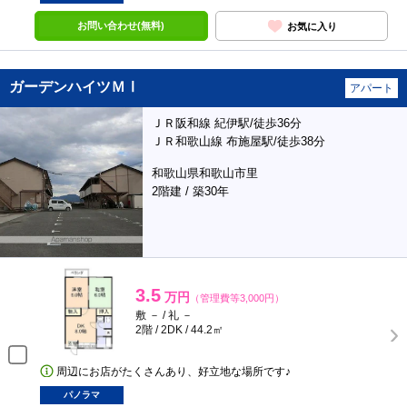
お問い合わせ(無料)
お気に入り
ガーデンハイツＭⅠ
アパート
ＪＲ阪和線 紀伊駅/徒歩36分
ＪＲ和歌山線 布施屋駅/徒歩38分
和歌山県和歌山市里
2階建 / 築30年
3.5
万円
（管理費等3,000円）
敷 － / 礼 －
2階 / 2DK / 44.2㎡
周辺にお店がたくさんあり、好立地な場所です♪
パノラマ