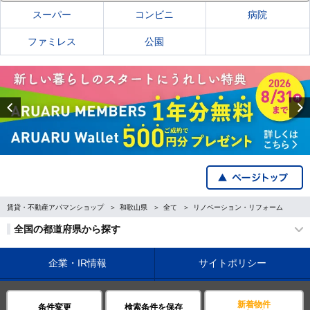
スーパー
コンビニ
病院
ファミレス
公園
Previous
賃貸・不動産アパマンショップ
和歌山県
全て
リノベーション・リフォーム
全国の都道府県から探す
企業・IR情報
サイトポリシー
プライバシーポリシー
運営会社について
新着物件
条件変更
検索条件を保存