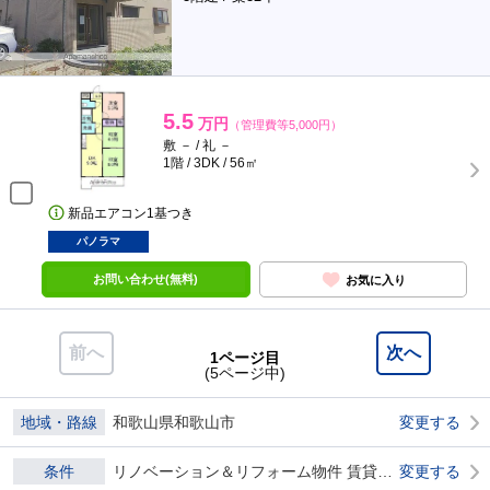
5.5
万円
（管理費等5,000円）
敷 － / 礼 －
1階 / 3DK / 56㎡
新品エアコン1基つき
パノラマ
お問い合わせ(無料)
お気に入り
前へ
次へ
1ページ目
(5ページ中)
地域・路線
和歌山県和歌山市
変更する
条件
リノベーション＆リフォーム物件 賃貸物件 ダブル0
変更する