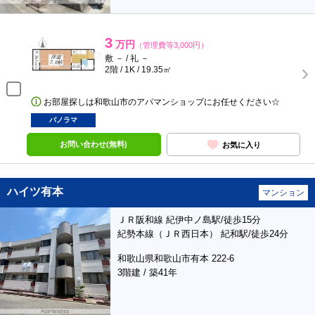
3
万円
（管理費等3,000円）
敷 － / 礼 －
2階 / 1K / 19.35㎡
お部屋探しは和歌山市のアパマンショップにお任せください☆
パノラマ
お問い合わせ(無料)
お気に入り
ハイツ有本
マンション
ＪＲ阪和線 紀伊中ノ島駅/徒歩15分
紀勢本線（ＪＲ西日本） 紀和駅/徒歩24分
和歌山県和歌山市有本 222-6
3階建 / 築41年