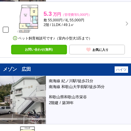
5.3
万円
（管理費等5,000円）
敷 55,000円 / 礼 55,000円
2階 / 1LDK / 49.1㎡
ペット飼育相談可です♪（室内小型犬1匹まで）
お問い合わせ(無料)
お気に入り
メゾン 広田
ハイツ
南海線 紀ノ川駅/徒歩21分
南海線 和歌山大学前駅/徒歩35分
和歌山県和歌山市栄谷
2階建 / 築38年