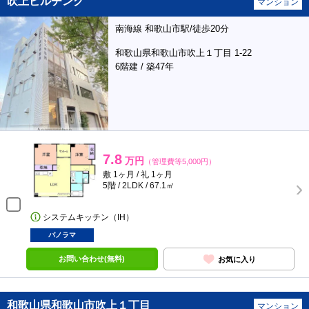
吹上ビルヂング
マンション
南海線 和歌山市駅/徒歩20分
和歌山県和歌山市吹上１丁目 1-22
6階建 / 築47年
7.8
万円
（管理費等5,000円）
敷 1ヶ月 / 礼 1ヶ月
5階 / 2LDK / 67.1㎡
システムキッチン（IH）
パノラマ
お問い合わせ(無料)
お気に入り
和歌山県和歌山市吹上１丁目
マンション