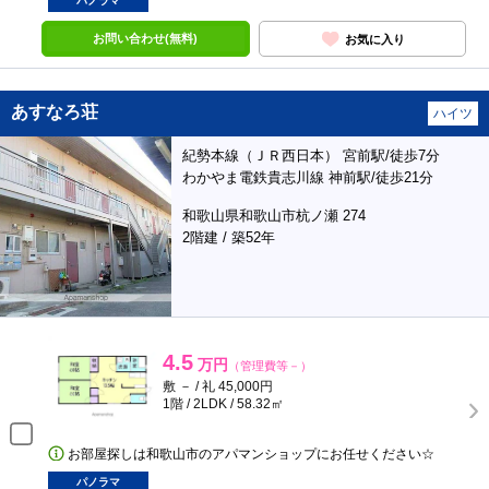
パノラマ
お問い合わせ(無料)
お気に入り
あすなろ荘
ハイツ
紀勢本線（ＪＲ西日本） 宮前駅/徒歩7分
わかやま電鉄貴志川線 神前駅/徒歩21分
和歌山県和歌山市杭ノ瀬 274
2階建 / 築52年
4.5
万円
（管理費等－）
敷 － / 礼 45,000円
1階 / 2LDK / 58.32㎡
お部屋探しは和歌山市のアパマンショップにお任せください☆
パノラマ