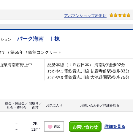
アパマンショップ岩出店
パーク海南 Ⅰ棟
ンション
建て
/
築55年
/
鉄筋コンクリート
山県海南市野上中
紀勢本線（ＪＲ西日本） 海南駅/徒歩92分
わかやま電鉄貴志川線 甘露寺前駅/徒歩83分
わかやま電鉄貴志川線 大池遊園駅/徒歩75分
敷金・保証金／
間取り／
お気に入り
お問い合わせ／詳細を見る
礼金・権利金
面積
－
2K
詳細を見る
お問い合わせ
追加
－
31m²