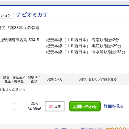
ナビオミカサ
ンション
建て
/
築38年
/
鉄骨造
山県海南市名高 534-5
紀勢本線（ＪＲ西日本） 海南駅/徒歩2分
紀勢本線（ＪＲ西日本） 黒江駅/徒歩29分
紀勢本線（ＪＲ西日本） 冷水浦駅/徒歩33分
敷金・保証金／
間取り／
お気に入り
お問い合わせ／詳細を見る
礼金・権利金
面積
お任せください☆
－
2DK
詳細を見る
お問い合わせ
追加
－
34.08m²