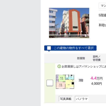
マ
5階
和歌
この建物の物件をすべて選択
賃料／
部屋階
管理費
お部屋探しはアパマンショップに
4.4
万円
3階
4,000円
写真満載
パノラマ