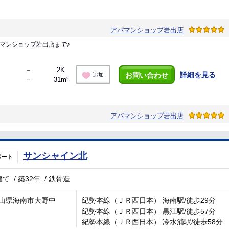
アパマンショップ岩出店
マンショップ岩出店まで♪
－
2K
詳細を見る
お問い合わせ
追加
－
31m²
アパマンショップ岩出店
サンシャイン北
パート
建て
/
築32年
/
鉄骨造
山県海南市大野中
紀勢本線（ＪＲ西日本） 海南駅/徒歩29分
紀勢本線（ＪＲ西日本） 黒江駅/徒歩57分
紀勢本線（ＪＲ西日本） 冷水浦駅/徒歩58分