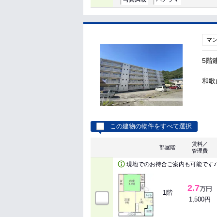
マ
5階
和歌
この建物の物件をすべて選択
賃料／
部屋階
管理費
現地でのお待合ご案内も可能です♪ｱﾊﾟ
2.7
万円
1階
1,500円