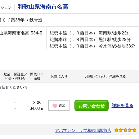
和歌山県海南市名高
ンション
建て
/
築38年
/
鉄骨造
山県海南市名高 534-5
紀勢本線（ＪＲ西日本） 海南駅/徒歩2分
紀勢本線（ＪＲ西日本） 黒江駅/徒歩29分
紀勢本線（ＪＲ西日本） 冷水浦駅/徒歩33分
敷金・保証金／
間取り／
お気に入り
お問い合わせ／詳細を見る
礼金・権利金
面積
お任せください☆
－
2DK
詳細を見る
お問い合わせ
追加
－
34.08m²
アパマンショップ和歌山駅前店