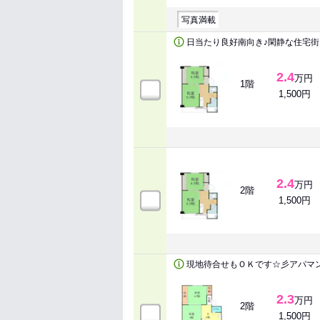
写真満載
日当たり良好南向き♪閑静な住宅街
2.4
万円
1階
1,500円
2.4
万円
2階
1,500円
現地待合せもＯＫです☆彡アパマ
2.3
万円
2階
1,500円