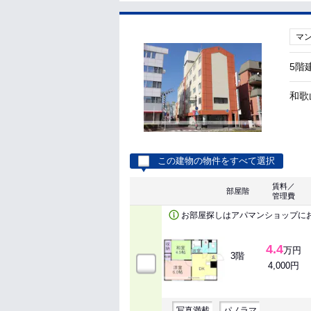
マ
5階
和歌
この建物の物件をすべて選択
賃料／
部屋階
管理費
お部屋探しはアパマンショップに
4.4
万円
3階
4,000円
写真満載
パノラマ