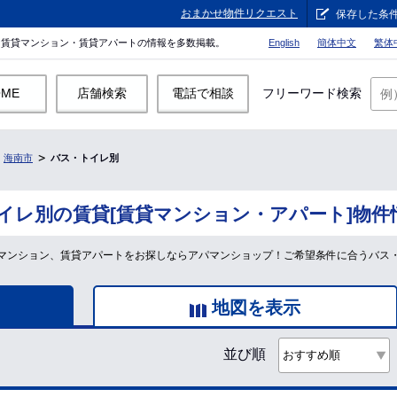
おまかせ物件リクエスト
保存した条
。賃貸マンション・賃貸アパートの情報を多数掲載。
English
簡体中文
繁体
OME
店舗検索
電話で相談
フリーワード検索
海南市
バス・トイレ別
イレ別の賃貸[賃貸マンション・アパート]物件
マンション、賃貸アパートをお探しならアパマンショップ！ご希望条件に合うバス
地図を表示
並び順