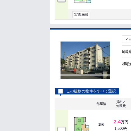
写真満載
マ
5階
和歌
この建物の物件をすべて選択
賃料／
部屋階
管理費
2.4
万円
1階
1,500円