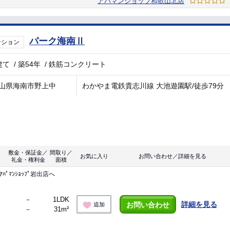
アパマンショップ和歌山北店
パーク海南Ⅱ
ンション
建て
/
築54年
/
鉄筋コンクリート
山県海南市野上中
わかやま電鉄貴志川線 大池遊園駅/徒歩79分
敷金・保証金／
間取り／
お気に入り
お問い合わせ／詳細を見る
礼金・権利金
面積
ﾏﾝｼｮｯﾌﾟ岩出店へ
－
1LDK
詳細を見る
お問い合わせ
追加
－
31m²