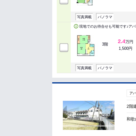
写真満載
パノラマ
現地でのお待合せも可能です♪アパ
2.4
万円
3階
1,500円
写真満載
パノラマ
ア
2階
和歌