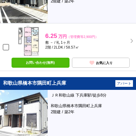
2階建 / 築2年
6.25
万円
（管理費等2,900円）
敷 － / 礼 1ヶ月
2階 / 2LDK / 58.57㎡
お問い合わせ(無料)
お気に入り
和歌山県橋本市隅田町上兵庫
アパート
ＪＲ和歌山線 下兵庫駅/徒歩8分
和歌山県橋本市隅田町上兵庫
2階建 / 築2年