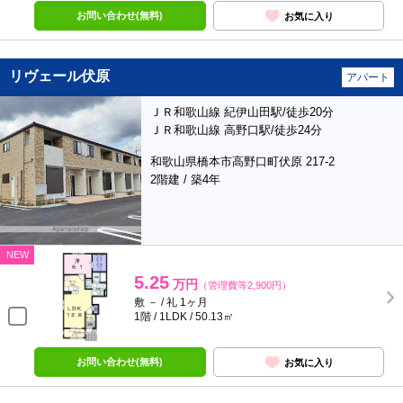
お問い合わせ(無料)
お気に入り
リヴェール伏原
アパート
ＪＲ和歌山線 紀伊山田駅/徒歩20分
ＪＲ和歌山線 高野口駅/徒歩24分
和歌山県橋本市高野口町伏原 217-2
2階建 / 築4年
NEW
5.25
万円
（管理費等2,900円）
敷 － / 礼 1ヶ月
1階 / 1LDK / 50.13㎡
お問い合わせ(無料)
お気に入り