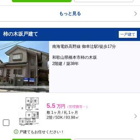
もっと見る
柿の木坂戸建て
一戸建て
南海電鉄高野線 御幸辻駅/徒歩17分
和歌山県橋本市柿の木坂
2階建 / 築38年
5.5
万円
（管理費等－）
敷 1ヶ月 / 礼 1ヶ月
2階 / 5DK / 93.98㎡
戸建てもお任せください！