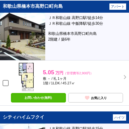
和歌山県橋本市高野口町向島
アパート
ＪＲ和歌山線 高野口駅/徒歩14分
ＪＲ和歌山線 中飯降駅/徒歩30分
和歌山県橋本市高野口町向島
2階建 / 築6年
5.05
万円
（管理費等2,900円）
敷 － / 礼 1ヶ月
1階 / 1LDK / 45.27㎡
お問い合わせ(無料)
お気に入り
シティハイムフクイ
ハイツ
ＪＲ和歌山線 高野口駅/徒歩15分