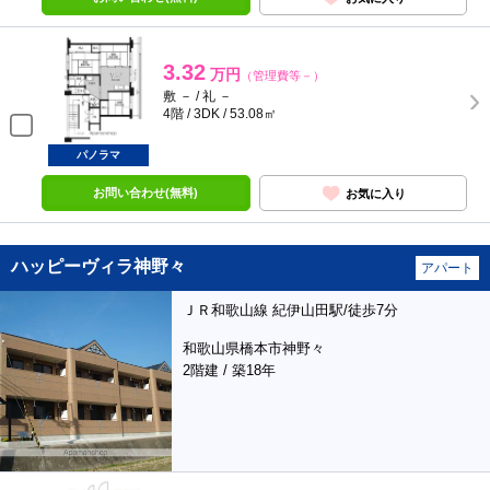
3.32
万円
（管理費等－）
敷 － / 礼 －
4階 / 3DK / 53.08㎡
パノラマ
お問い合わせ(無料)
お気に入り
ハッピーヴィラ神野々
アパート
ＪＲ和歌山線 紀伊山田駅/徒歩7分
和歌山県橋本市神野々
2階建 / 築18年