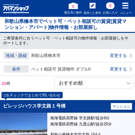
0
0
最近見た物件
お気に入り
保存した条件
メニュー
和歌山県橋本市でペット可・ペット相談可の賃貸[賃貸マ
ンション・アパート]物件情報・お部屋探し
ご希望条件に合うペット可・ペット相談可の物件情報・お部屋探しをサ
ポートします。
地域・路線
和歌山県橋本市
変更する
条件
ペット相談可 賃貸物件 ダブル0
変更する
25
件
□をチェックでまとめて問い合わせ
ビレッジハウス学文路１号棟
マンション
南海電鉄高野線 学文路駅/徒歩9分
南海電鉄高野線 九度山駅/徒歩20分
和歌山県橋本市学文路 154-4