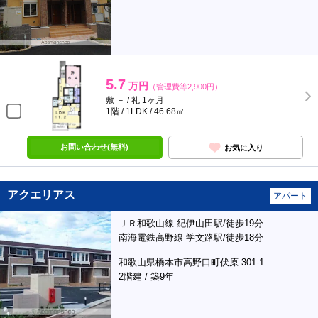
5.7
万円
（管理費等2,900円）
敷 － / 礼 1ヶ月
1階 / 1LDK / 46.68㎡
お問い合わせ(無料)
お気に入り
アクエリアス
アパート
ＪＲ和歌山線 紀伊山田駅/徒歩19分
南海電鉄高野線 学文路駅/徒歩18分
和歌山県橋本市高野口町伏原 301-1
2階建 / 築9年