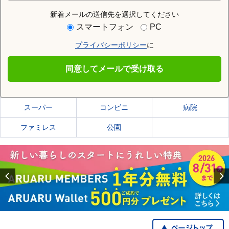
新着メールの送信先を選択してください
住む街研究所で橋本市の情報を見る
スマートフォン
PC
プライバシーポリシー
に
橋本市
同意してメールで受け取る
橋本市の施設一覧
スーパー
コンビニ
病院
ファミレス
公園
Previous