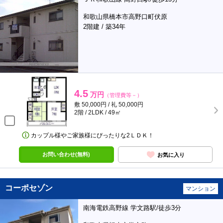
和歌山県橋本市高野口町伏原
2階建 / 築34年
4.5
万円
（管理費等－）
敷 50,000円 / 礼 50,000円
2階 / 2LDK / 49㎡
カップル様やご家族様にぴったりな2ＬＤＫ！
お問い合わせ(無料)
お気に入り
コーポセゾン
マンション
南海電鉄高野線 学文路駅/徒歩3分