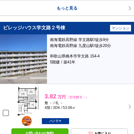
もっと見る
ビレッジハウス学文路２号棟
マンション
南海電鉄高野線 学文路駅/徒歩9分
南海電鉄高野線 九度山駅/徒歩20分
和歌山県橋本市学文路 154-4
5階建 / 築41年
3.82
万円
（管理費等－）
敷 － / 礼 －
4階 / 3DK / 53.08㎡
ポンタ
部屋
パノラマ
お問い合わせ(無料)
お気に入り