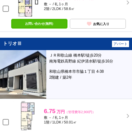
敷 － / 礼 1ヶ月
2階 / 2LDK / 58.6㎡
お問い合わせ(無料)
お気に入り
トリオⅢ
アパート
ＪＲ和歌山線 橋本駅/徒歩20分
南海電鉄高野線 紀伊清水駅/徒歩16分
和歌山県橋本市市脇１丁目 4-38
2階建 / 築2年
6.75
万円
（管理費等2,900円）
敷 － / 礼 1ヶ月
1階 / 1LDK / 50.01㎡