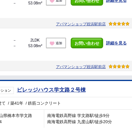
詳細を見る
お問い合わせ
追加
－
53.08m²
アパマンショップ姪浜駅前店
－
2LDK
詳細を見る
お問い合わせ
追加
－
53.08m²
アパマンショップ姪浜駅前店
ビレッジハウス学文路２号棟
ンション
建て
/
築41年
/
鉄筋コンクリート
山県橋本市学文路
南海電鉄高野線 学文路駅/徒歩9分
4
南海電鉄高野線 九度山駅/徒歩20分