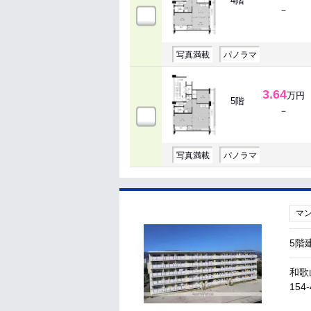
4階
－
写真満載
パノラマ
3.64
万円
5階
－
写真満載
パノラマ
マ
5階
和歌
154-