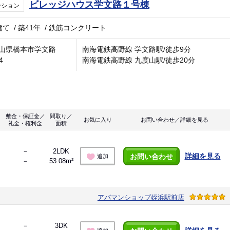
ビレッジハウス学文路１号棟
ンション
建て
/
築41年
/
鉄筋コンクリート
山県橋本市学文路
南海電鉄高野線 学文路駅/徒歩9分
4
南海電鉄高野線 九度山駅/徒歩20分
敷金・保証金／
間取り／
お気に入り
お問い合わせ／詳細を見る
礼金・権利金
面積
－
2LDK
詳細を見る
お問い合わせ
追加
－
53.08m²
アパマンショップ姪浜駅前店
－
3DK