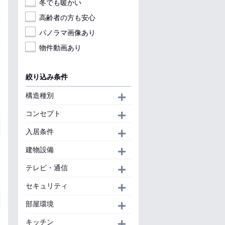
冬でも暖かい
高齢者の方も安心
パノラマ画像あり
物件動画あり
絞り込み条件
構造種別
開く
コンセプト
開く
入居条件
開く
建物設備
開く
テレビ・通信
開く
セキュリティ
開く
部屋環境
開く
キッチン
開く