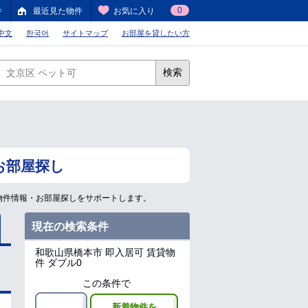
0
件
最近見た物件
お気に入り
中文
한국어
サイトマップ
お部屋を貸したい方
検索
お部屋探し
物件情報・お部屋探しをサポートします。
現在の検索条件
和歌山県橋本市
即入居可 賃貸物
件 ダブル0
この条件で
新着物件を