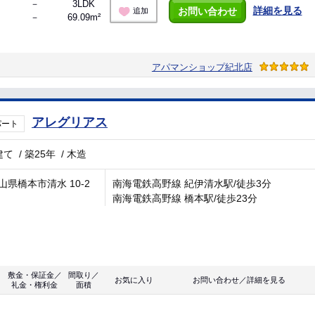
－
3LDK
詳細を見る
お問い合わせ
追加
－
69.09m²
アパマンショップ紀北店
アレグリアス
パート
建て
/
築25年
/
木造
山県橋本市清水 10-2
南海電鉄高野線 紀伊清水駅/徒歩3分
南海電鉄高野線 橋本駅/徒歩23分
敷金・保証金／
間取り／
お気に入り
お問い合わせ／詳細を見る
礼金・権利金
面積