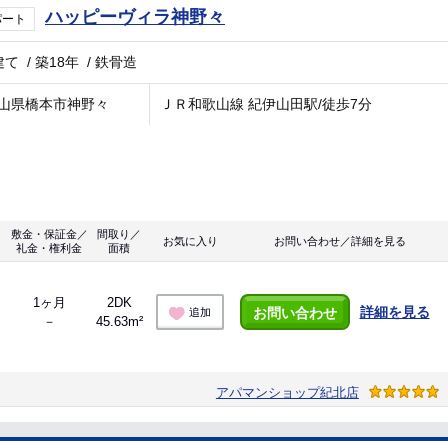
ハッピーヴィラ神野々
パート
建て
/
築18年
/
鉄骨造
山県橋本市神野々
ＪＲ和歌山線 紀伊山田駅/徒歩7分
敷金・保証金／
間取り／
お気に入り
お問い合わせ／詳細を見る
礼金・権利金
面積
1ヶ月
2DK
詳細を見る
お問い合わせ
追加
－
45.63m²
アパマンショップ紀北店