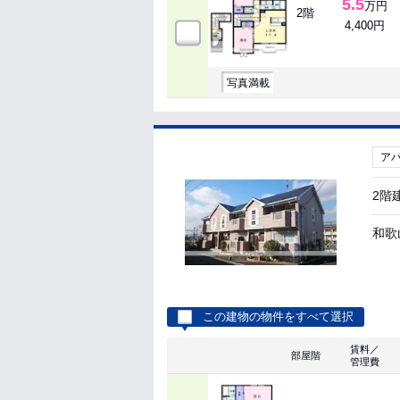
5.5
万円
2階
4,400円
写真満載
ア
2階
和歌
この建物の物件をすべて選択
賃料／
部屋階
管理費