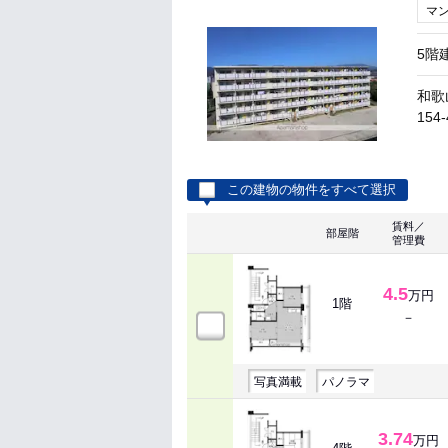
マ
5階
和歌
154-
この建物の物件をすべて選択
賃料／
部屋階
管理費
4.5
万円
1階
－
写真満載
パノラマ
3.74
万円