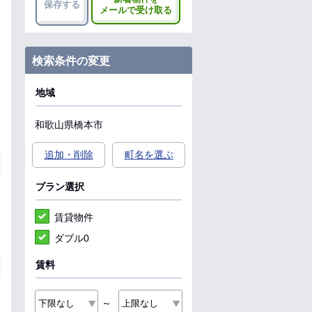
保存する
メールで受け取る
検索条件の変更
地域
和歌山県
橋本市
追加・削除
町名を選ぶ
プラン選択
賃貸物件
ダブル0
賃料
～