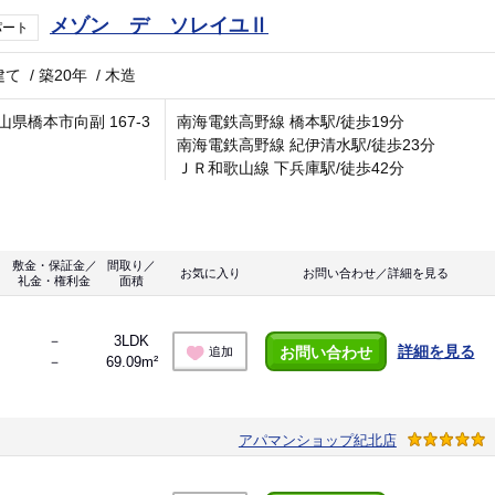
メゾン デ ソレイユⅡ
パート
建て
/
築20年
/
木造
山県橋本市向副 167-3
南海電鉄高野線 橋本駅/徒歩19分
南海電鉄高野線 紀伊清水駅/徒歩23分
ＪＲ和歌山線 下兵庫駅/徒歩42分
敷金・保証金／
間取り／
お気に入り
お問い合わせ／詳細を見る
礼金・権利金
面積
－
3LDK
詳細を見る
お問い合わせ
追加
－
69.09m²
アパマンショップ紀北店