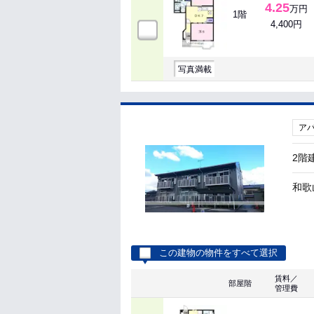
4.25
万円
1階
4,400円
写真満載
ア
2階
和歌
この建物の物件をすべて選択
賃料／
部屋階
管理費