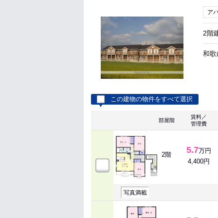
ア
2階
和歌
この建物の物件をすべて選択
賃料／
部屋階
管理費
5.7
万円
2階
4,400円
写真満載