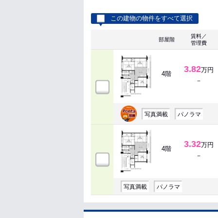
この建物の物件をすべて選択
賃料／
部屋階
管理費
3.82
万円
4階
－
写真満載
パノラマ
3.32
万円
4階
－
写真満載
パノラマ