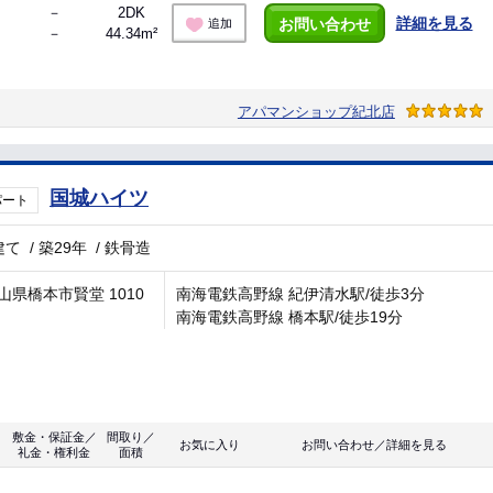
－
2DK
詳細を見る
お問い合わせ
追加
－
44.34m²
アパマンショップ紀北店
国城ハイツ
パート
建て
/
築29年
/
鉄骨造
山県橋本市賢堂 1010
南海電鉄高野線 紀伊清水駅/徒歩3分
南海電鉄高野線 橋本駅/徒歩19分
敷金・保証金／
間取り／
お気に入り
お問い合わせ／詳細を見る
礼金・権利金
面積