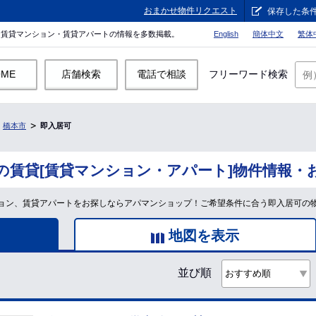
おまかせ物件リクエスト
保存した条
。賃貸マンション・賃貸アパートの情報を多数掲載。
English
簡体中文
繁体
OME
店舗検索
電話で相談
フリーワード検索
橋本市
即入居可
の賃貸[賃貸マンション・アパート]物件情報・
ョン、賃貸アパートをお探しならアパマンショップ！ご希望条件に合う即入居可の
地図を表示
並び順