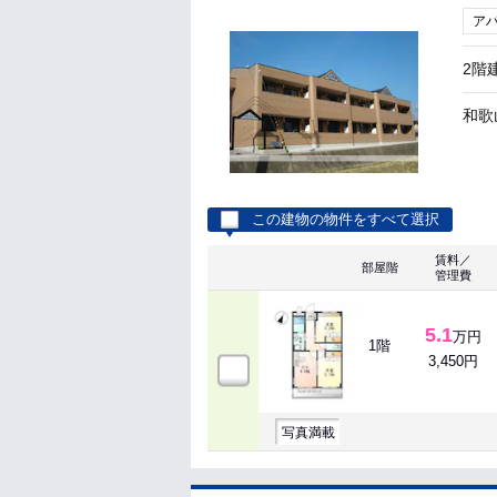
ア
2階
和歌
この建物の物件をすべて選択
賃料／
部屋階
管理費
5.1
万円
1階
3,450円
写真満載