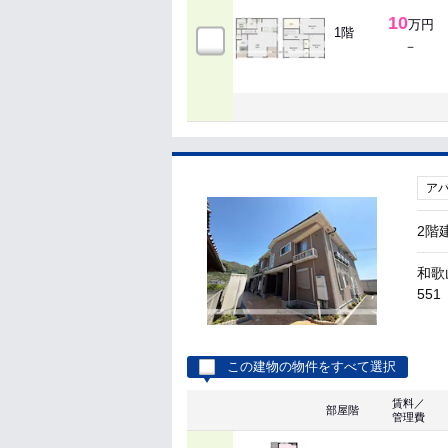
10
万円
1階
－
ア
2階
和歌
551
この建物の物件をすべて選択
賃料／
部屋階
管理費