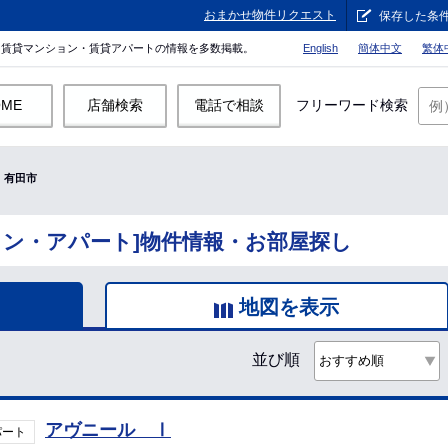
おまかせ物件リクエスト
保存した条
。賃貸マンション・賃貸アパートの情報を多数掲載。
English
簡体中文
繁体
OME
店舗検索
電話で相談
フリーワード検索
有田市
ョン・アパート]物件情報・お部屋探し
地図を表示
並び順
アヴニール Ⅰ
パート