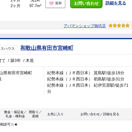
1ヶ月
3LDK
詳細を見る
お問い合わせ
追加
2ヶ月
97.7m²
アパマンショップ御坊店
和歌山県有田市宮崎町
ラスハウス
建て
/
築3年
/
木造
山県有田市宮崎町
紀勢本線（ＪＲ西日本） 箕島駅/徒歩18分
1
紀勢本線（ＪＲ西日本） 初島駅/徒歩31分
紀勢本線（ＪＲ西日本） 紀伊宮原駅/徒歩71
分
敷金・保証金／
間取り／
お気に入り
お問い合わせ／詳細を見る
礼金・権利金
面積
ト相談可☆★