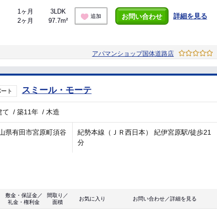
1ヶ月
3LDK
詳細を見る
お問い合わせ
追加
2ヶ月
97.7m²
アパマンショップ国体道路店
スミール・モーテ
パート
建て
/
築11年
/
木造
山県有田市宮原町須谷
紀勢本線（ＪＲ西日本） 紀伊宮原駅/徒歩21
分
敷金・保証金／
間取り／
お気に入り
お問い合わせ／詳細を見る
礼金・権利金
面積