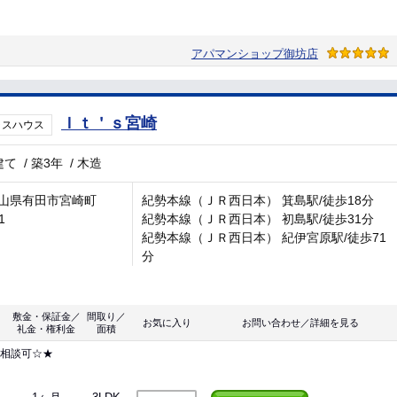
アパマンショップ御坊店
Ｉｔ＇ｓ宮崎
ラスハウス
建て
/
築3年
/
木造
山県有田市宮崎町
紀勢本線（ＪＲ西日本） 箕島駅/徒歩18分
1
紀勢本線（ＪＲ西日本） 初島駅/徒歩31分
紀勢本線（ＪＲ西日本） 紀伊宮原駅/徒歩71
分
敷金・保証金／
間取り／
お気に入り
お問い合わせ／詳細を見る
礼金・権利金
面積
ト相談可☆★