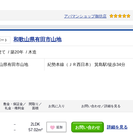
アパマンショップ御坊店
和歌山県有田市山地
パート
建て
/
築20年
/
木造
山県有田市山地
紀勢本線（ＪＲ西日本） 箕島駅/徒歩34分
敷金・保証金／
間取り／
お気に入り
お問い合わせ／詳細を見る
礼金・権利金
面積
－
2LDK
詳細を見る
お問い合わせ
追加
－
57.02m²