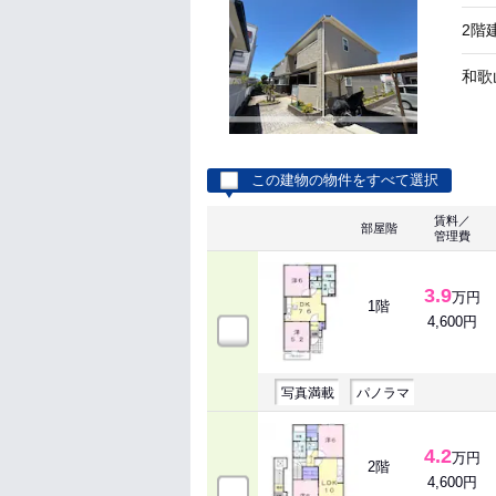
2階
和歌
この建物の物件をすべて選択
賃料／
部屋階
管理費
3.9
万円
1階
4,600円
写真満載
パノラマ
4.2
万円
2階
4,600円