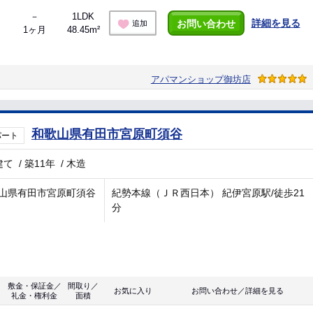
－
1LDK
詳細を見る
お問い合わせ
追加
1ヶ月
48.45m²
アパマンショップ御坊店
和歌山県有田市宮原町須谷
パート
建て
/
築11年
/
木造
山県有田市宮原町須谷
紀勢本線（ＪＲ西日本） 紀伊宮原駅/徒歩21
分
敷金・保証金／
間取り／
お気に入り
お問い合わせ／詳細を見る
礼金・権利金
面積