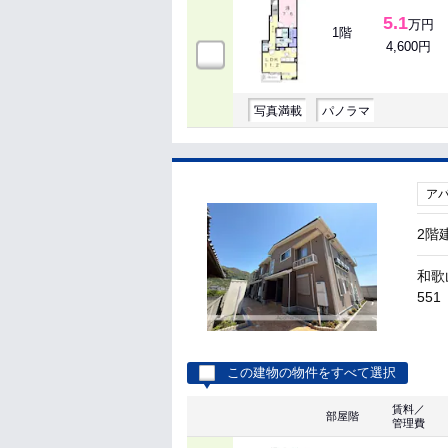
5.1
万円
1階
4,600円
写真満載
パノラマ
ア
2階
和歌
551
この建物の物件をすべて選択
賃料／
部屋階
管理費