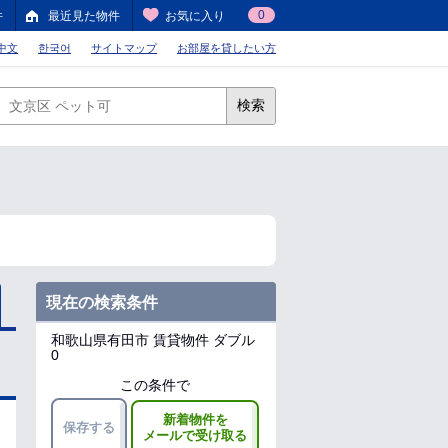
0
件
最近見た物件
お気に入り
中文
한국어
サイトマップ
お部屋を貸したい方
検索
現在の検索条件
和歌山県有田市
賃貸物件 ダブル
0
この条件で
新着物件を
保存する
メールで受け取る