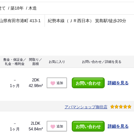
建て
/
築18年
/
木造
山県有田市港町 413-1
紀勢本線（ＪＲ西日本） 箕島駅/徒歩20分
敷金・保証金／
間取り／
お気に入り
お問い合わせ／詳細を見る
礼金・権利金
面積
－
2DK
詳細を見る
お問い合わせ
追加
1ヶ月
42.98m²
アパマンショップ御坊店
－
2LDK
詳細を見る
お問い合わせ
追加
1ヶ月
54.84m²