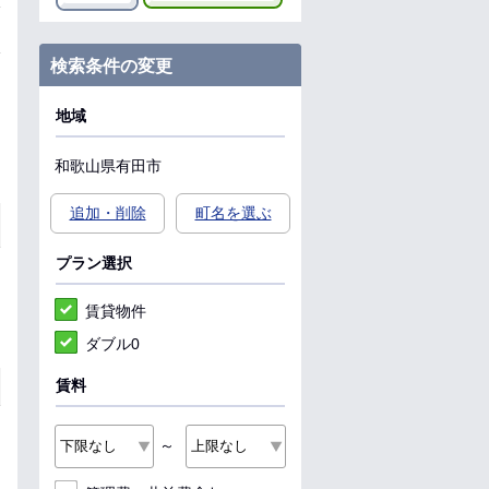
検索条件の変更
地域
和歌山県
有田市
追加・削除
町名を選ぶ
プラン選択
賃貸物件
ダブル0
賃料
～