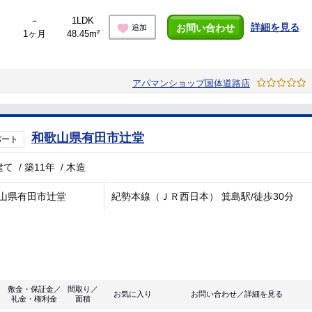
－
1LDK
詳細を見る
お問い合わせ
追加
1ヶ月
48.45m²
アパマンショップ国体道路店
和歌山県有田市辻堂
パート
建て
/
築11年
/
木造
山県有田市辻堂
紀勢本線（ＪＲ西日本） 箕島駅/徒歩30分
敷金・保証金／
間取り／
お気に入り
お問い合わせ／詳細を見る
礼金・権利金
面積