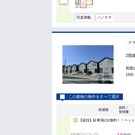
写真満載
パノラマ
テ
2階
和歌
169-
この建物の物件をすべて選択
賃料／
部屋階
管理費
【築浅】駐車場2台無料！！ペッ