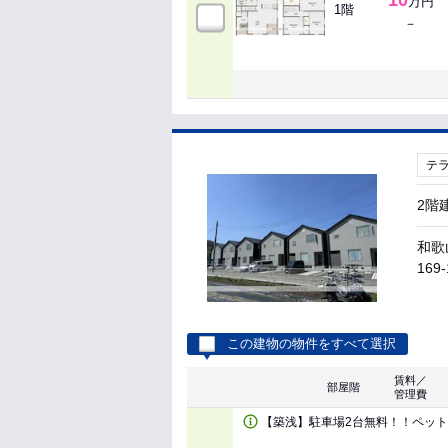
10
万円
1階
－
テ
2階
和歌
169-
この建物の物件をすべて選択
賃料／
部屋階
管理費
【築浅】駐車場2台無料！！ペッ