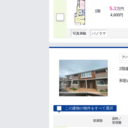
5.1
万円
1階
4,600円
写真満載
パノラマ
ア
2階
和歌
この建物の物件をすべて選択
賃料／
部屋階
管理費