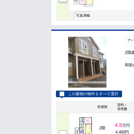
写真満載
ア
2階
和歌
この建物の物件をすべて選択
賃料／
部屋階
管理費
4.5
万円
2階
4,400円