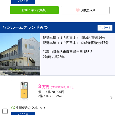
パノラマ
お問い合わせ(無料)
お気に入り
ワンルームグランドみつ
アパート
紀勢本線（ＪＲ西日本） 御坊駅/徒歩14分
紀勢本線（ＪＲ西日本） 道成寺駅/徒歩17分
和歌山県御坊市藤田町吉田 656-2
2階建 / 築28年
3
万円
（管理費等3,000円）
敷 － / 礼 70,000円
2階 / 1R / 19.25㎡
生活便利な立地です♪
パノラマ