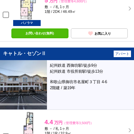
5
万円
（管理費等4,600円）
敷 － / 礼 1ヶ月
1階 / 2DK / 46.49㎡
パノラマ
お問い合わせ(無料)
お気に入り
キャトル・セゾンⅡ
アパート
紀州鉄道 西御坊駅/徒歩9分
紀州鉄道 市役所前駅/徒歩13分
和歌山県御坊市名屋町３丁目 4-6
2階建 / 築19年
4.4
万円
（管理費等3,500円）
敷 － / 礼 1ヶ月
1階 / 1R / 32.9㎡