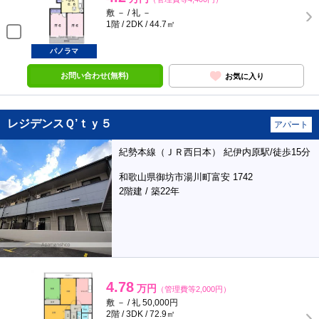
敷 － / 礼 －
1階 / 2DK / 44.7㎡
パノラマ
お問い合わせ(無料)
お気に入り
レジデンスＱ’ｔｙ５
アパート
紀勢本線（ＪＲ西日本） 紀伊内原駅/徒歩15分
和歌山県御坊市湯川町富安 1742
2階建 / 築22年
4.78
万円
（管理費等2,000円）
敷 － / 礼 50,000円
2階 / 3DK / 72.9㎡