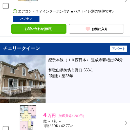
エアコン・ＴＶインターホン付き★バストイレ別の物件です♪
パノラマ
お問い合わせ(無料)
お気に入り
チェリークイーン
アパート
紀勢本線（ＪＲ西日本） 道成寺駅/徒歩24分
和歌山県御坊市野口 553-1
2階建 / 築23年
4
万円
（管理費等4,200円）
敷 － / 礼 －
1階 / 2DK / 42.77㎡