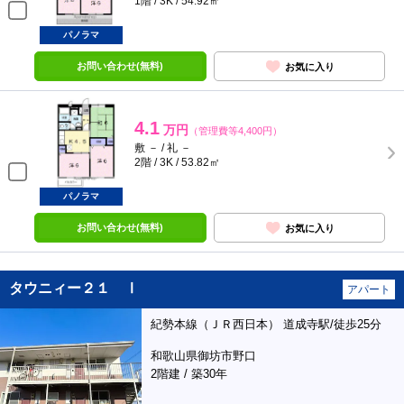
1階 / 3K / 54.92㎡
パノラマ
お問い合わせ(無料)
お気に入り
4.1
万円
（管理費等4,400円）
敷 － / 礼 －
2階 / 3K / 53.82㎡
パノラマ
お問い合わせ(無料)
お気に入り
タウニィー２１ Ⅰ
アパート
紀勢本線（ＪＲ西日本） 道成寺駅/徒歩25分
和歌山県御坊市野口
2階建 / 築30年