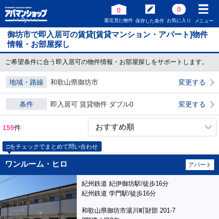
0
0
最近見た物件
お気に入り
保存した条件
メニュー
御坊市で即入居可の賃貸[賃貸マンション・アパート]物件
情報・お部屋探し
ご希望条件に合う即入居可の物件情報・お部屋探しをサポートします。
地域・路線
和歌山県御坊市
変更する
条件
即入居可 賃貸物件 ダブル0
変更する
159
件
□をチェックでまとめて問い合わせ
ワンルーム・ヒロ
アパート
紀州鉄道 紀伊御坊駅/徒歩16分
紀州鉄道 学門駅/徒歩16分
和歌山県御坊市湯川町財部 201-7