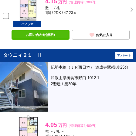
4.15
万円
（管理費等3,300円）
敷 － / 礼 －
1階 / 2DK / 47.23㎡
パノラマ
お問い合わせ(無料)
お気に入り
タウニィ２１ Ⅱ
アパート
紀勢本線（ＪＲ西日本） 道成寺駅/徒歩25分
和歌山県御坊市野口 1012-1
2階建 / 築30年
4.05
万円
（管理費等4,400円）
敷 － / 礼 －