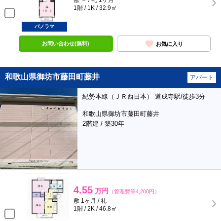
敷 － / 礼 1ヶ月
1階 / 1K / 32.9㎡
パノラマ
お問い合わせ(無料)
お気に入り
和歌山県御坊市藤田町藤井
アパート
紀勢本線（ＪＲ西日本） 道成寺駅/徒歩3分
和歌山県御坊市藤田町藤井
2階建 / 築30年
4.55
万円
（管理費等4,200円）
敷 1ヶ月 / 礼 －
1階 / 2K / 46.8㎡