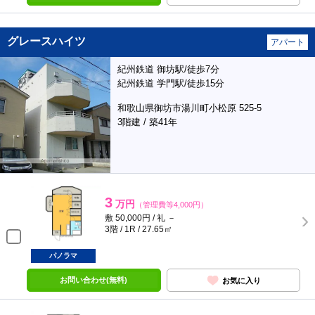
グレースハイツ
アパート
紀州鉄道 御坊駅/徒歩7分
紀州鉄道 学門駅/徒歩15分
和歌山県御坊市湯川町小松原 525-5
3階建 / 築41年
3
万円
（管理費等4,000円）
敷 50,000円 / 礼 －
3階 / 1R / 27.65㎡
パノラマ
お問い合わせ(無料)
お気に入り