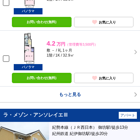
パノラマ
お問い合わせ(無料)
お気に入り
4.2
万円
（管理費等3,500円）
敷 － / 礼 1ヶ月
1階 / 1K / 32.9㎡
パノラマ
お問い合わせ(無料)
お気に入り
もっと見る
ラ・メゾン・アンソレイエⅢ
アパート
紀勢本線（ＪＲ西日本） 御坊駅/徒歩13分
紀州鉄道 紀伊御坊駅/徒歩20分