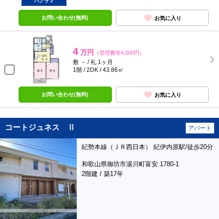
パノラマ
お問い合わせ(無料)
お気に入り
4
万円
（管理費等4,000円）
敷 － / 礼 1ヶ月
1階 / 2DK / 43.86㎡
お問い合わせ(無料)
お気に入り
コートジュネス Ⅱ
アパート
紀勢本線（ＪＲ西日本） 紀伊内原駅/徒歩20分
和歌山県御坊市湯川町富安 1780-1
2階建 / 築17年