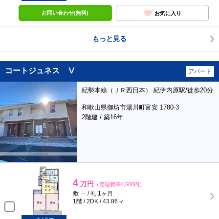
お問い合わせ(無料)
お気に入り
もっと見る
コートジュネス Ⅴ
アパート
紀勢本線（ＪＲ西日本） 紀伊内原駅/徒歩20分
和歌山県御坊市湯川町富安 1780-3
2階建 / 築16年
4
万円
（管理費等4,600円）
敷 － / 礼 1ヶ月
1階 / 2DK / 43.86㎡