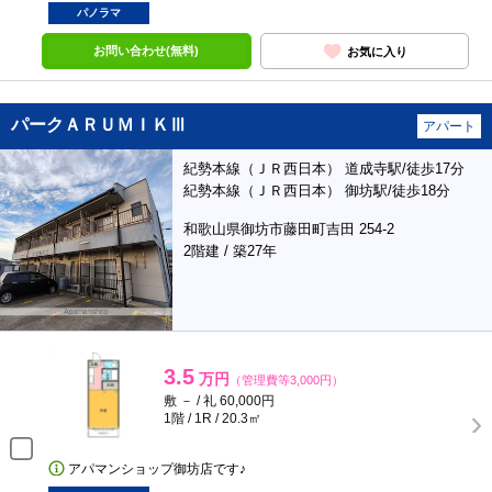
パノラマ
お問い合わせ(無料)
お気に入り
パークＡＲＵＭＩＫⅢ
アパート
紀勢本線（ＪＲ西日本） 道成寺駅/徒歩17分
紀勢本線（ＪＲ西日本） 御坊駅/徒歩18分
和歌山県御坊市藤田町吉田 254-2
2階建 / 築27年
3.5
万円
（管理費等3,000円）
敷 － / 礼 60,000円
1階 / 1R / 20.3㎡
アパマンショップ御坊店です♪