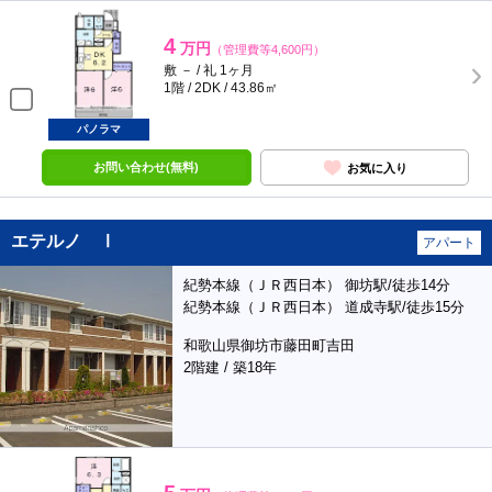
4
万円
（管理費等4,600円）
敷 － / 礼 1ヶ月
1階 / 2DK / 43.86㎡
パノラマ
お問い合わせ(無料)
お気に入り
エテルノ Ⅰ
アパート
紀勢本線（ＪＲ西日本） 御坊駅/徒歩14分
紀勢本線（ＪＲ西日本） 道成寺駅/徒歩15分
和歌山県御坊市藤田町吉田
2階建 / 築18年