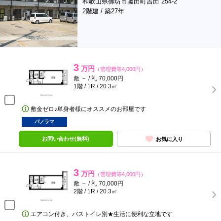
和歌山県御坊市藤田町吉田 254-2
2階建 / 築27年
3
万円
（管理費等4,000円）
敷 － / 礼 70,000円
1階 / 1R / 20.3㎡
敷金ゼロ♪単身者様にオススメのお部屋です
パノラマ
お問い合わせ(無料)
お気に入り
3
万円
（管理費等4,000円）
敷 － / 礼 70,000円
2階 / 1R / 20.3㎡
エアコン付き、バストイレ別★生活に便利な立地です