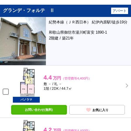
グランデ・フォルテ Ⅱ
アパート
紀勢本線（ＪＲ西日本） 紀伊内原駅/徒歩19分
和歌山県御坊市湯川町富安 1890-1
2階建 / 築21年
4.4
万円
（管理費等4,400円）
敷 － / 礼 －
1階 / 2DK / 44.7㎡
パノラマ
お問い合わせ(無料)
お気に入り
4.2
万円
（管理費等4,400円）