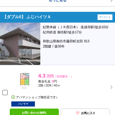
もっと見る
【ダブル0】 ふじハイツＡ
アパート
紀勢本線（ＪＲ西日本） 道成寺駅/徒歩10分
紀州鉄道 御坊駅/徒歩17分
和歌山県御坊市藤田町吉田 913
2階建 / 築35年
4.3
万円
（管理費等－）
敷金礼金 :
0
円
2階 / 2DK / 40㎡
アパマンショップ御坊店です♪
パノラマ
お問い合わせ(無料)
お気に入り