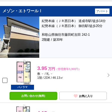
メゾン・エトワールⅠ
アパート
紀勢本線（ＪＲ西日本） 道成寺駅/徒歩14分
紀勢本線（ＪＲ西日本） 御坊駅/徒歩20分
和歌山県御坊市藤田町吉田 242-1
2階建 / 築30年
3.95
万円
（管理費等3,300円）
敷 － / 礼 －
1階 / 2DK / 46.13㎡
パノラマ
お問い合わせ(無料)
お気に入り