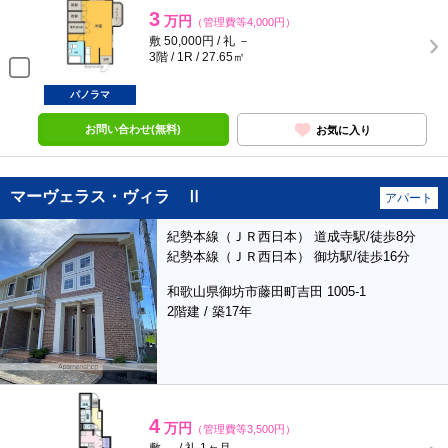
3
万円
（管理費等4,000円）
敷 50,000円 / 礼 －
3階 / 1R / 27.65㎡
パノラマ
お問い合わせ(無料)
お気に入り
マーヴェラス・ヴィラ Ⅱ
アパート
紀勢本線（ＪＲ西日本） 道成寺駅/徒歩8分
紀勢本線（ＪＲ西日本） 御坊駅/徒歩16分
和歌山県御坊市藤田町吉田 1005-1
2階建 / 築17年
4
万円
（管理費等3,500円）