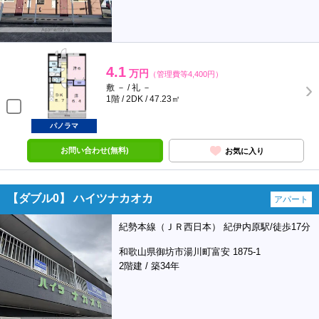
4.1
万円
（管理費等4,400円）
敷 － / 礼 －
1階 / 2DK / 47.23㎡
パノラマ
お問い合わせ(無料)
お気に入り
【ダブル0】 ハイツナカオカ
アパート
紀勢本線（ＪＲ西日本） 紀伊内原駅/徒歩17分
和歌山県御坊市湯川町富安 1875-1
2階建 / 築34年