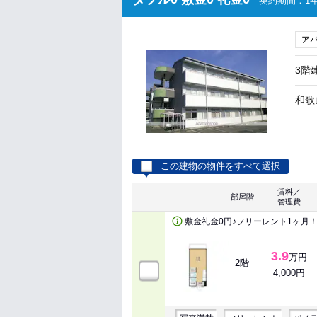
契約期間：1年
ア
3階
和歌
この建物の物件をすべて選択
賃料／
部屋階
管理費
敷金礼金0円♪フリーレント1ヶ月
3.9
万円
2階
4,000円