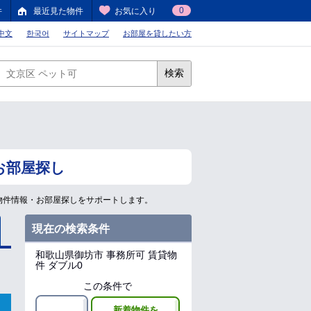
0
件
最近見た物件
お気に入り
中文
한국어
サイトマップ
お部屋を貸したい方
検索
お部屋探し
物件情報・お部屋探しをサポートします。
現在の検索条件
和歌山県御坊市
事務所可 賃貸物
件 ダブル0
この条件で
新着物件を