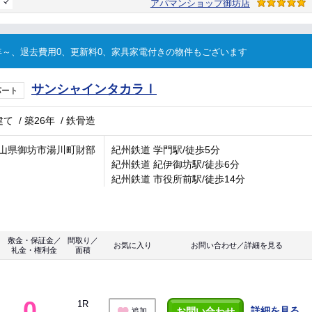
ラマ
アパマンショップ御坊店
～、退去費用0、更新料0、家具家電付きの物件もございます
サンシャインタカラⅠ
パート
建て
/
築26年
/
鉄骨造
山県御坊市湯川町財部
紀州鉄道 学門駅/徒歩5分
紀州鉄道 紀伊御坊駅/徒歩6分
紀州鉄道 市役所前駅/徒歩14分
敷金・保証金／
間取り／
お気に入り
お問い合わせ／詳細を見る
礼金・権利金
面積
0
1R
詳細を見る
お問い合わせ
追加