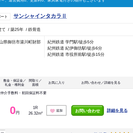
～、退去費用0、更新料0、家具家電付きの物件もございます
サンシャインタカラⅡ
パート
建て
/
築25年
/
鉄骨造
山県御坊市湯川町財部
紀州鉄道 学門駅/徒歩5分
紀州鉄道 紀伊御坊駅/徒歩6分
紀州鉄道 市役所前駅/徒歩15分
敷金・保証金／
間取り／
お気に入り
お問い合わせ／詳細を見る
礼金・権利金
面積
！仲介手数料・初回保証料不要
0
1R
詳細を見る
お問い合わせ
追加
円
26.32m²