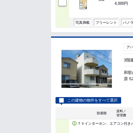
4,000円
写真満載
フリーレント
パノ
ア
3階
和歌
原 5
この建物の物件をすべて選択
賃料／
部屋階
管理費
ＴＶインターホン、エアコン付き♪