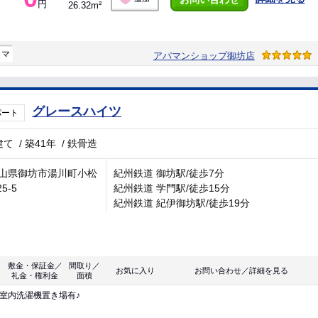
円
26.32m²
ラマ
アパマンショップ御坊店
グレースハイツ
パート
建て
/
築41年
/
鉄骨造
山県御坊市湯川町小松
紀州鉄道 御坊駅/徒歩7分
25-5
紀州鉄道 学門駅/徒歩15分
紀州鉄道 紀伊御坊駅/徒歩19分
敷金・保証金／
間取り／
お気に入り
お問い合わせ／詳細を見る
礼金・権利金
面積
室内洗濯機置き場有♪