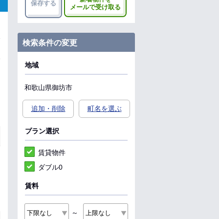
保存する
メールで受け取る
検索条件の変更
地域
和歌山県
御坊市
追加・削除
町名を選ぶ
プラン選択
賃貸物件
ダブル0
賃料
～