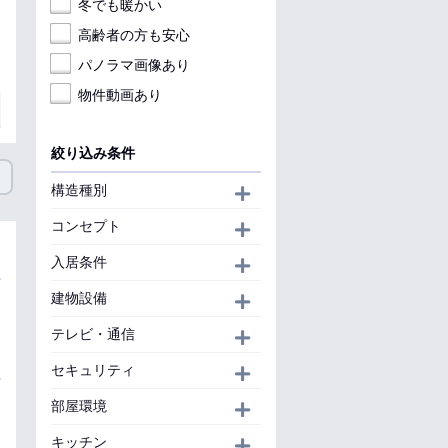
冬でも暖かい
高齢者の方も安心
パノラマ画像あり
物件動画あり
絞り込み条件
構造種別
開く
コンセプト
開く
入居条件
開く
建物設備
開く
テレビ・通信
開く
セキュリティ
開く
部屋環境
開く
キッチン
開く