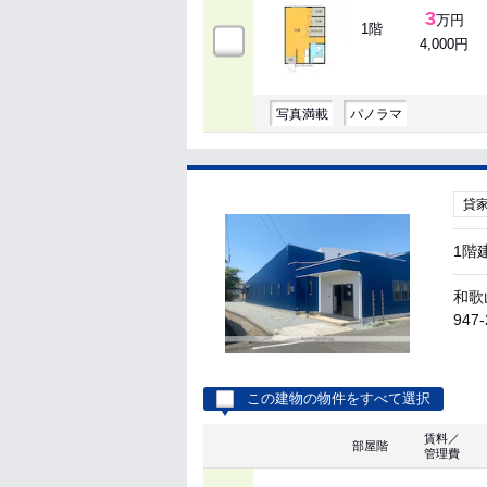
3
万円
1階
4,000円
写真満載
パノラマ
貸
1階
和歌
947-
この建物の物件をすべて選択
賃料／
部屋階
管理費