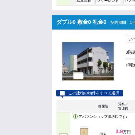
写真満載
フリーレント
パノ
ダブル0 敷金0 礼金0
契約期間：1年
ア
3階
和歌
この建物の物件をすべて選択
賃料／
部屋階
管理費
アパマンショップ御坊店です♪
3.9
万円
2階