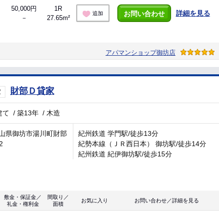
50,000円
1R
詳細を見る
お問い合わせ
追加
－
27.65m²
アパマンショップ御坊店
財部Ｄ貸家
家
建て
/
築13年
/
木造
山県御坊市湯川町財部
紀州鉄道 学門駅/徒歩13分
2
紀勢本線（ＪＲ西日本） 御坊駅/徒歩14分
紀州鉄道 紀伊御坊駅/徒歩15分
敷金・保証金／
間取り／
お気に入り
お問い合わせ／詳細を見る
礼金・権利金
面積