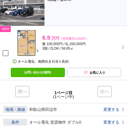
NEW
6.9
万円
（管理費等3,000円）
敷 100,000円 / 礼 200,000円
3階 / 2LDK / 56.85㎡
オール電化。南西向き日当り良好。
お問い合わせ(無料)
お気に入り
前へ
次へ
1ページ目
(1ページ中)
地域・路線
和歌山県田辺市
変更する
条件
オール電化 賃貸物件 ダブル0
変更する