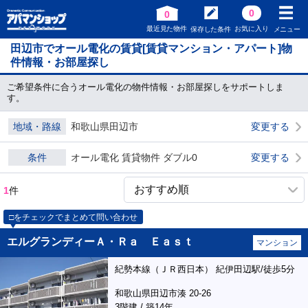
0
0
最近見た物件
お気に入り
保存した条件
メニュー
田辺市でオール電化の賃貸[賃貸マンション・アパート]物
件情報・お部屋探し
ご希望条件に合うオール電化の物件情報・お部屋探しをサポートしま
す。
地域・路線
和歌山県田辺市
変更する
条件
オール電化 賃貸物件 ダブル0
変更する
1
件
□をチェックでまとめて問い合わせ
エルグランディーＡ・Ｒａ Ｅａｓｔ
マンション
紀勢本線（ＪＲ西日本） 紀伊田辺駅/徒歩5分
和歌山県田辺市湊 20-26
3階建 / 築14年