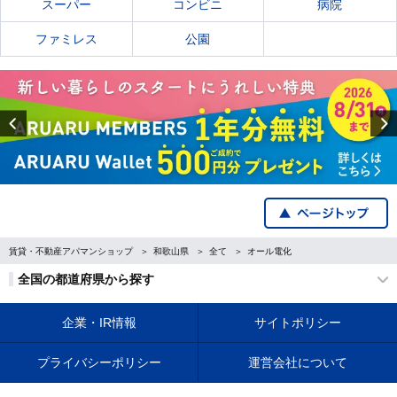
スーパー
コンビニ
病院
ファミレス
公園
Previous
賃貸・不動産アパマンショップ
和歌山県
全て
オール電化
全国の都道府県から探す
企業・IR情報
サイトポリシー
プライバシーポリシー
運営会社について