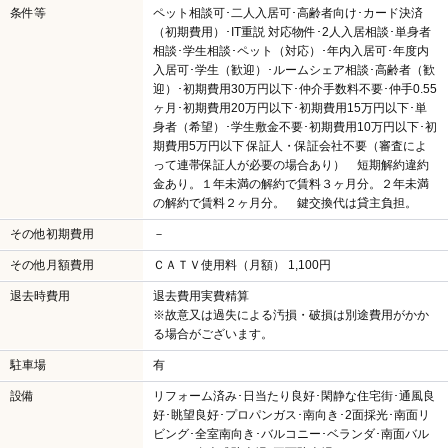
条件等
ペット相談可･二人入居可･高齢者向け･カード決済
（初期費用）･IT重説 対応物件･2人入居相談･単身者
相談･学生相談･ペット（対応）･年内入居可･年度内
入居可･学生（歓迎）･ルームシェア相談･高齢者（歓
迎）･初期費用30万円以下･仲介手数料不要･仲手0.55
ヶ月･初期費用20万円以下･初期費用15万円以下･単
身者（希望）･学生敷金不要･初期費用10万円以下･初
期費用5万円以下 保証人・保証会社不要（審査によ
って連帯保証人が必要の場合あり） 短期解約違約
金あり。１年未満の解約で賃料３ヶ月分。２年未満
の解約で賃料２ヶ月分。 鍵交換代は貸主負担。
その他初期費用
－
その他月額費用
ＣＡＴＶ使用料（月額） 1,100円
退去時費用
退去費用実費精算
※故意又は過失による汚損・破損は別途費用がかか
る場合がございます。
駐車場
有
設備
リフォーム済み･日当たり良好･閑静な住宅街･通風良
好･眺望良好･プロパンガス･南向き･2面採光･南面リ
ビング･全室南向き･バルコニー･ベランダ･南面バル