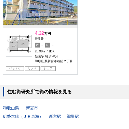
4.32
万円
管理費:－
－
－
敷
礼
28.98㎡
1DK
新宮駅 徒歩28分
和歌山県新宮市相筋２丁目
ペット可
リノベ
シニア
住む街研究所で街の情報を見る
和歌山県
新宮市
紀勢本線（ＪＲ東海）
新宮駅
鵜殿駅