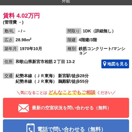
外観
賃料 4.02万円
(管理費
－
)
敷/礼
－/－
間取り
1DK（詳細無し）
2
広さ
28.98m
階建
4階建/3階
築年月
1970年10月
種別
鉄筋コンクリート/マンシ
ョン
住所
和歌山県新宮市相筋２丁目 13-2
地図を見る
交通
紀勢本線（ＪＲ東海） 新宮駅/徒歩28分
紀勢本線（ＪＲ東海） 鵜殿駅/徒歩55分
どんなことでもご相談
＼気になることは
ください／
最新の空室状況を問い合わせる（無料）
電話で問い合わせる（無料）