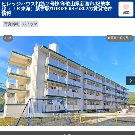
ビレッジハウス相筋２号棟/和歌山県新宮市/紀勢本
線（ＪＲ東海）新宮駅/1DK/28.98㎡/302の賃貸物件
追加
情報
写真満載
パノラマ
1/26
■ 写真一覧を見る