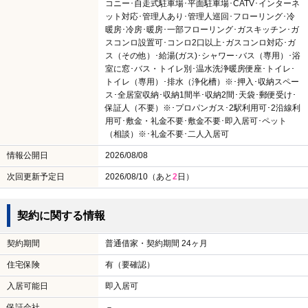
コニー･自走式駐車場･平面駐車場･CATV･インターネ
ット対応･管理人あり･管理人巡回･フローリング･冷
暖房･冷房･暖房･一部フローリング･ガスキッチン･ガ
スコンロ設置可･コンロ2口以上･ガスコンロ対応･ガ
ス（その他）･給湯(ガス)･シャワー･バス（専用）･浴
室に窓･バス・トイレ別･温水洗浄暖房便座･トイレ･
トイレ（専用）･排水（浄化槽）※･押入･収納スペー
ス･全居室収納･収納1間半･収納2間･天袋･郵便受け･
保証人（不要）※･プロパンガス･2駅利用可･2沿線利
用可･敷金・礼金不要･敷金不要･即入居可･ペット
（相談）※･礼金不要･二人入居可
情報公開日
2026/08/08
次回更新予定日
2026/08/10（あと
2
日）
契約に関する情報
契約期間
普通借家・契約期間 24ヶ月
住宅保険
有（要確認）
入居可能日
即入居可
保証会社
－