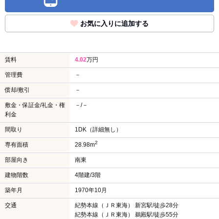
お気に入りに追加する
賃料
4.02
万円
管理費
－
償却/敷引
－
敷金・保証金/礼金・権
－/－
利金
間取り
1DK（詳細無し）
2
専有面積
28.98m
部屋向き
南東
建物階数
4階建/3階
築年月
1970年10月
交通
紀勢本線（ＪＲ東海） 新宮駅/徒歩28分
紀勢本線（ＪＲ東海） 鵜殿駅/徒歩55分