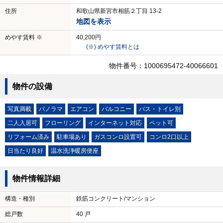
住所
和歌山県新宮市相筋２丁目 13-2
地図を表示
めやす賃料 ※
40,200円
(※) めやす賃料とは
物件番号：1000695472-40066601
物件の設備
写真満載
パノラマ
エアコン
バルコニー
バス・トイレ別
二人入居可
フローリング
インターネット対応
ペット可
リフォーム済み
駐車場あり
ガスコンロ設置可
コンロ2口以上
日当たり良好
温水洗浄暖房便座
物件情報詳細
構造・種別
鉄筋コンクリート/マンション
総戸数
40 戸