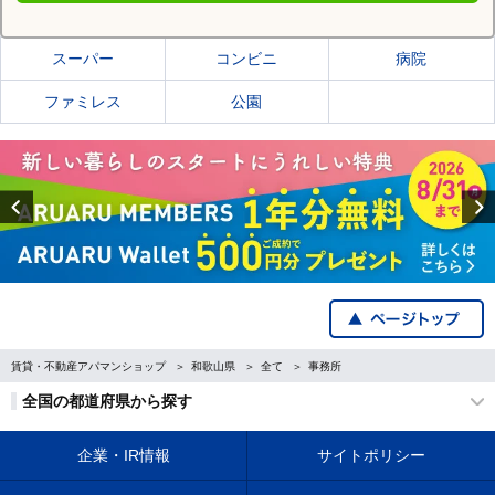
紀の川市の施設一覧
スーパー
コンビニ
病院
ファミレス
公園
Previous
賃貸・不動産アパマンショップ
和歌山県
全て
事務所
全国の都道府県から探す
企業・IR情報
サイトポリシー