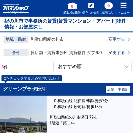
0
0
最近見た物件
お気に入り
保存した条件
メニュー
紀の川市で事務所の賃貸[賃貸マンション・アパート]物件
情報・お部屋探し
地域・路線
和歌山県紀の川市
変更する
条件
貸店舗・賃貸事務所 賃貸物件 ダブル0
変更する
3
件
□をチェックでまとめて問い合わせ
グリーンプラザ粉河
店舗・事務所
ＪＲ和歌山線 紀伊長田駅/徒歩7分
ＪＲ和歌山線 粉河駅/徒歩15分
和歌山県紀の川市深田 72-1
1階建 / 築11年