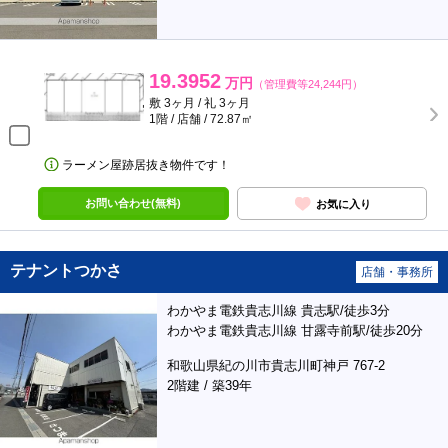
19.3952
万円
（管理費等24,244円）
敷 3ヶ月 / 礼 3ヶ月
1階 / 店舗 / 72.87㎡
ラーメン屋跡居抜き物件です！
お問い合わせ(無料)
お気に入り
テナントつかさ
店舗・事務所
わかやま電鉄貴志川線 貴志駅/徒歩3分
わかやま電鉄貴志川線 甘露寺前駅/徒歩20分
和歌山県紀の川市貴志川町神戸 767-2
2階建 / 築39年