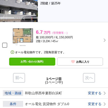
2階建 / 築25年
6.7
万円
（管理費等－）
敷 100,000円 / 礼 150,000円
2階 / 2LDK / 45㎡
オール電化物件です。2階角部屋です。
お問い合わせ(無料)
お気に入り
前へ
次へ
1ページ目
(1ページ中)
地域・路線
和歌山県西牟婁郡白浜町
変更する
条件
オール電化 賃貸物件 ダブル0
変更する