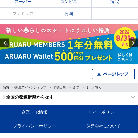
スーパー
コンビニ
病院
ファミレス
公園
Previous
賃貸・不動産アパマンショップ
和歌山県
全て
オール電化
全国の都道府県から探す
企業・IR情報
サイトポリシー
プライバシーポリシー
運営会社について