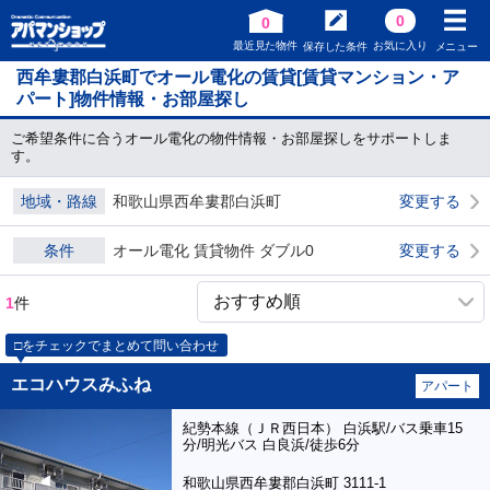
0
0
最近見た物件
お気に入り
保存した条件
メニュー
西牟婁郡白浜町でオール電化の賃貸[賃貸マンション・ア
パート]物件情報・お部屋探し
ご希望条件に合うオール電化の物件情報・お部屋探しをサポートしま
す。
地域・路線
和歌山県西牟婁郡白浜町
変更する
条件
オール電化 賃貸物件 ダブル0
変更する
1
件
□をチェックでまとめて問い合わせ
エコハウスみふね
アパート
紀勢本線（ＪＲ西日本） 白浜駅/バス乗車15
分/明光バス 白良浜/徒歩6分
和歌山県西牟婁郡白浜町 3111-1