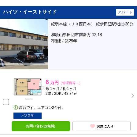
ハイツ・イーストサイド
アパート
紀勢本線（ＪＲ西日本） 紀伊田辺駅/徒歩20分
和歌山県田辺市南新万 12-18
2階建 / 築29年
6
万円
（管理費等－）
敷 1ヶ月 / 礼 1ヶ月
2階 / 2DK / 48.74㎡
高台です。エアコン2台付。
パノラマ
お問い合わせ(無料)
お気に入り