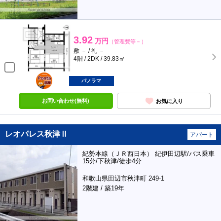
3.92
万円
（管理費等－）
敷 － / 礼 －
4階 / 2DK / 39.83㎡
ポンタ
部屋
パノラマ
お問い合わせ(無料)
お気に入り
レオパレス秋津Ⅱ
アパート
紀勢本線（ＪＲ西日本） 紀伊田辺駅/バス乗車
15分/下秋津/徒歩4分
和歌山県田辺市秋津町 249-1
2階建 / 築19年