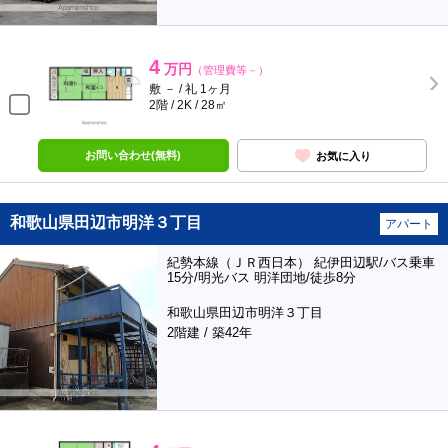
4
万円
（管理費等－）
敷 － / 礼 1ヶ月
2階 / 2K / 28㎡
お問い合わせ(無料)
お気に入り
和歌山県田辺市明洋３丁目
アパート
紀勢本線（ＪＲ西日本） 紀伊田辺駅/バス乗車
15分/明光バス 明洋団地/徒歩8分
和歌山県田辺市明洋３丁目
2階建 / 築42年