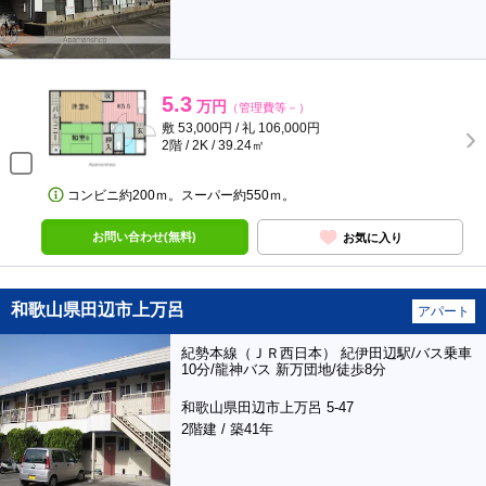
5.3
万円
（管理費等－）
敷 53,000円 / 礼 106,000円
2階 / 2K / 39.24㎡
コンビニ約200ｍ。スーパー約550ｍ。
お問い合わせ(無料)
お気に入り
和歌山県田辺市上万呂
アパート
紀勢本線（ＪＲ西日本） 紀伊田辺駅/バス乗車
10分/龍神バス 新万団地/徒歩8分
和歌山県田辺市上万呂 5-47
2階建 / 築41年