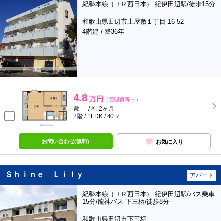
紀勢本線（ＪＲ西日本） 紀伊田辺駅/徒歩15分
和歌山県田辺市上屋敷１丁目 16-52
4階建 / 築36年
4.8
万円
（管理費等－）
敷 － / 礼 2ヶ月
2階 / 1LDK / 40㎡
お問い合わせ(無料)
お気に入り
Ｓｈｉｎｅ Ｌｉｌｙ
アパート
紀勢本線（ＪＲ西日本） 紀伊田辺駅/バス乗車
15分/龍神バス 下三栖/徒歩8分
和歌山県田辺市下三栖