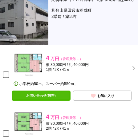
和歌山県田辺市稲成町
2階建 / 築38年
4
万円
（管理費等－）
敷 80,000円 / 礼 40,000円
1階 / 2K / 41㎡
小学校約50ｍ。スーパー約550ｍ。
お問い合わせ(無料)
お気に入り
4
万円
（管理費等－）
敷 80,000円 / 礼 40,000円
2階 / 2K / 41㎡