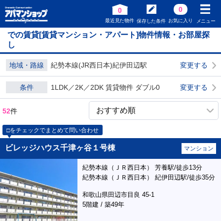
0
0
最近見た物件
お気に入り
保存した条件
メニュー
での賃貸[賃貸マンション・アパート]物件情報・お部屋探
し
地域・路線
紀勢本線(JR西日本)紀伊田辺駅
変更する
条件
1LDK／2K／2DK 賃貸物件 ダブル0
変更する
52
件
□をチェックでまとめて問い合わせ
ビレッジハウス千津ヶ谷１号棟
マンション
紀勢本線（ＪＲ西日本） 芳養駅/徒歩13分
紀勢本線（ＪＲ西日本） 紀伊田辺駅/徒歩35分
和歌山県田辺市目良 45-1
5階建 / 築49年