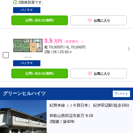
2階角部屋です。
パノラマ
お問い合わせ(無料)
お気に入り
3.5
万円
（管理費等－）
敷 70,000円 / 礼 70,000円
2階 / 2K / 25.92㎡
パノラマ
お問い合わせ(無料)
お気に入り
グリーンヒルハイツ
アパート
紀勢本線（ＪＲ西日本） 紀伊田辺駅/徒歩19分
和歌山県田辺市新万 9-19
2階建 / 築40年