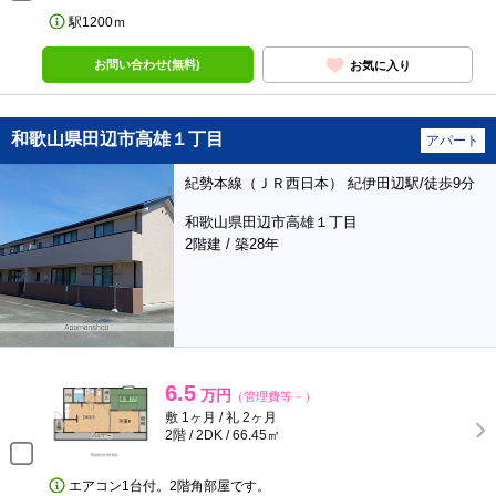
駅1200ｍ
お問い合わせ(無料)
お気に入り
和歌山県田辺市高雄１丁目
アパート
紀勢本線（ＪＲ西日本） 紀伊田辺駅/徒歩9分
和歌山県田辺市高雄１丁目
2階建 / 築28年
6.5
万円
（管理費等－）
敷 1ヶ月 / 礼 2ヶ月
2階 / 2DK / 66.45㎡
エアコン1台付。2階角部屋です。