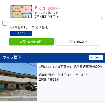
6
万円
（管理費等－）
敷 1ヶ月 / 礼 1ヶ月
2階 / 2DK / 48.74㎡
高台です。エアコン2台付。
パノラマ
お問い合わせ(無料)
お気に入り
ヴィラ松下
アパート
紀勢本線（ＪＲ西日本） 紀伊田辺駅/徒歩20分
和歌山県田辺市神子浜１丁目 23-18
2階建 / 築33年