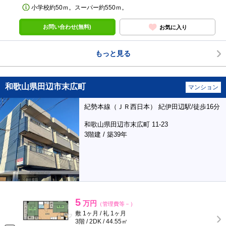
小学校約50ｍ。スーパー約550ｍ。
お問い合わせ(無料)
お気に入り
もっと見る
和歌山県田辺市末広町
マンション
紀勢本線（ＪＲ西日本） 紀伊田辺駅/徒歩16分
和歌山県田辺市末広町 11-23
3階建 / 築39年
5
万円
（管理費等－）
敷 1ヶ月 / 礼 1ヶ月
3階 / 2DK / 44.55㎡