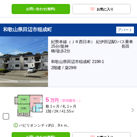
お問い合わせ(無料)
お気に入り
和歌山県田辺市稲成町
アパート
紀勢本線（ＪＲ西日本） 紀伊田辺駅/バス乗車
25分/龍神 長田
橋/徒歩2分
和歌山県田辺市稲成町 2198-1
2階建 / 築29年
5
万円
（管理費等－）
敷 1ヶ月 / 礼 1ヶ月
1階 / 2K / 41.55㎡
パビリオンシティ約1．9ｋｍ。