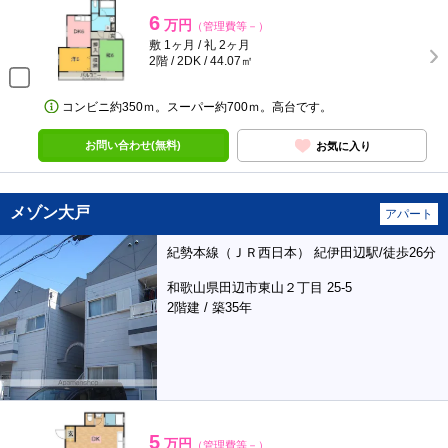
6
万円
（管理費等－）
敷 1ヶ月 / 礼 2ヶ月
2階 / 2DK / 44.07㎡
コンビニ約350ｍ。スーパー約700ｍ。高台です。
お問い合わせ(無料)
お気に入り
メゾン大戸
アパート
紀勢本線（ＪＲ西日本） 紀伊田辺駅/徒歩26分
和歌山県田辺市東山２丁目 25-5
2階建 / 築35年
5
万円
（管理費等－）