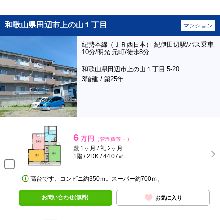
和歌山県田辺市上の山１丁目
マンション
紀勢本線（ＪＲ西日本） 紀伊田辺駅/バス乗車
10分/明光 元町/徒歩8分
和歌山県田辺市上の山１丁目 5-20
3階建 / 築25年
6
万円
（管理費等－）
敷 1ヶ月 / 礼 2ヶ月
1階 / 2DK / 44.07㎡
高台です。コンビニ約350ｍ。スーパー約700ｍ。
お問い合わせ(無料)
お気に入り