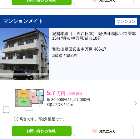
お問い合わせ(無料)
お気に入り
マンションメイト
マンション
紀勢本線（ＪＲ西日本） 紀伊田辺駅/バス乗車
15分/明光 中万呂/徒歩18分
和歌山県田辺市中万呂 463-17
3階建 / 築29年
5.7
万円
（管理費等－）
敷 80,000円 / 礼 57,000円
3階 / 2DK / 41㎡
高台です。3階角部屋です。
お問い合わせ(無料)
お気に入り