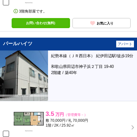
3階角部屋です。
お問い合わせ(無料)
お気に入り
パールハイツ
アパート
紀勢本線（ＪＲ西日本） 紀伊田辺駅/徒歩19分
和歌山県田辺市神子浜２丁目 19-40
2階建 / 築40年
3.5
万円
（管理費等－）
敷 70,000円 / 礼 70,000円
1階 / 2K / 25.92㎡