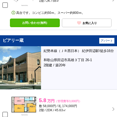
1階 / 2K / 58㎡
高台です。コンビニ約50ｍ。スーパー約800ｍ。
お問い合わせ(無料)
お気に入り
ピアリー蔵
アパート
紀勢本線（ＪＲ西日本） 紀伊田辺駅/徒歩16分
和歌山県田辺市高雄３丁目 26-1
2階建 / 築20年
5.8
万円
（管理費等3,000円）
敷 58,000円 / 礼 174,000円
2階 / 2DK / 45.63㎡