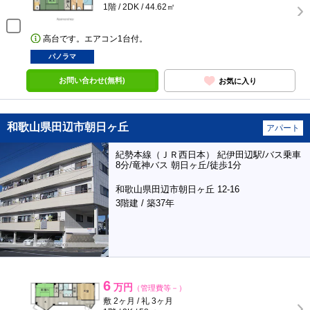
1階 / 2DK / 44.62㎡
高台です。エアコン1台付。
パノラマ
お問い合わせ(無料)
お気に入り
和歌山県田辺市朝日ヶ丘
アパート
紀勢本線（ＪＲ西日本） 紀伊田辺駅/バス乗車
8分/竜神バス 朝日ヶ丘/徒歩1分
和歌山県田辺市朝日ヶ丘 12-16
3階建 / 築37年
6
万円
（管理費等－）
敷 2ヶ月 / 礼 3ヶ月