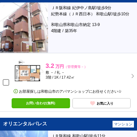
ＪＲ阪和線 紀伊中ノ島駅/徒歩9分
紀勢本線（ＪＲ西日本） 和歌山駅/徒歩10分
和歌山県和歌山市納定 13-9
4階建 / 築35年
3.2
万円
（管理費等－）
敷 － / 礼 －
3階 / 1K / 17.42㎡
お部屋探しは和歌山市のアパマンショップにお任せください☆
お問い合わせ(無料)
お気に入り
オリエンタルパレス
マンション
ＪＲ阪和線 和歌山駅/徒歩11分