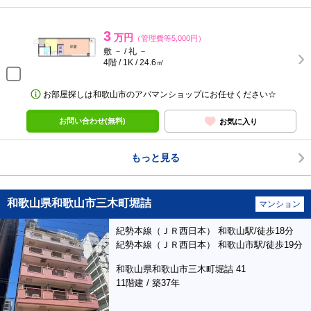
3
万円
（管理費等5,000円）
敷 － / 礼 －
4階 / 1K / 24.6㎡
お部屋探しは和歌山市のアパマンショップにお任せください☆
お問い合わせ(無料)
お気に入り
もっと見る
和歌山県和歌山市三木町堀詰
マンション
紀勢本線（ＪＲ西日本） 和歌山駅/徒歩18分
紀勢本線（ＪＲ西日本） 和歌山市駅/徒歩19分
和歌山県和歌山市三木町堀詰 41
11階建 / 築37年