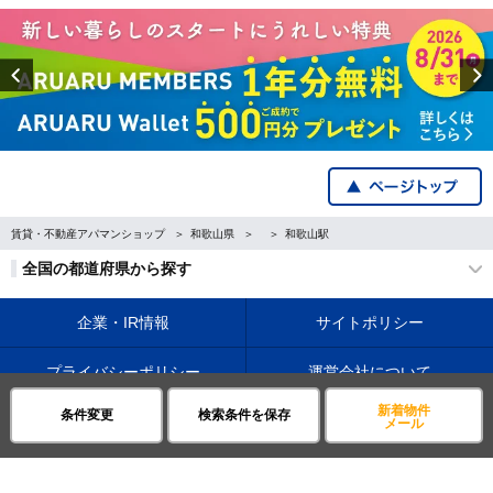
Previous
賃貸・不動産アパマンショップ
和歌山県
和歌山駅
全国の都道府県から探す
企業・IR情報
サイトポリシー
プライバシーポリシー
運営会社について
新着物件
条件変更
検索条件を保存
©APAMAN Co.,Ltd.
メール