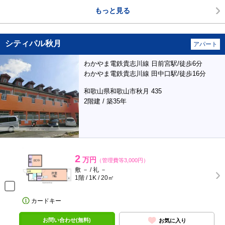
もっと見る
シティパル秋月
アパート
わかやま電鉄貴志川線 日前宮駅/徒歩6分
わかやま電鉄貴志川線 田中口駅/徒歩16分
和歌山県和歌山市秋月 435
2階建 / 築35年
2
万円
（管理費等3,000円）
敷 － / 礼 －
1階 / 1K / 20㎡
カードキー
お問い合わせ(無料)
お気に入り