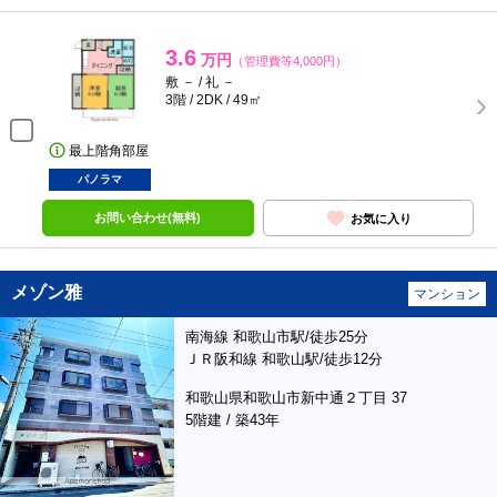
3.6
万円
（管理費等4,000円）
敷 － / 礼 －
3階 / 2DK / 49㎡
最上階角部屋
パノラマ
お問い合わせ(無料)
お気に入り
メゾン雅
マンション
南海線 和歌山市駅/徒歩25分
ＪＲ阪和線 和歌山駅/徒歩12分
和歌山県和歌山市新中通２丁目 37
5階建 / 築43年