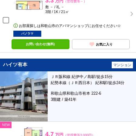
3.3
万円
（管理費等－）
敷 － / 礼 －
3階 / 1K / 21㎡
お部屋探しは和歌山市のアパマンショップにお任せください☆
パノラマ
お問い合わせ(無料)
お気に入り
ハイツ有本
マンション
ＪＲ阪和線 紀伊中ノ島駅/徒歩15分
紀勢本線（ＪＲ西日本） 紀和駅/徒歩24分
和歌山県和歌山市有本 222-6
3階建 / 築41年
NEW
4.7
万円
（管理費等3,000円）