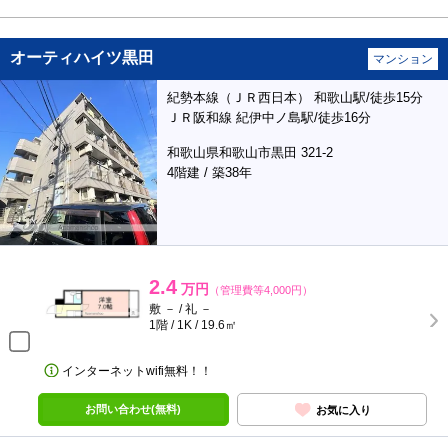
オーティハイツ黒田
マンション
紀勢本線（ＪＲ西日本） 和歌山駅/徒歩15分
ＪＲ阪和線 紀伊中ノ島駅/徒歩16分
和歌山県和歌山市黒田 321-2
4階建 / 築38年
2.4
万円
（管理費等4,000円）
敷 － / 礼 －
1階 / 1K / 19.6㎡
インターネットwifi無料！！
お問い合わせ(無料)
お気に入り