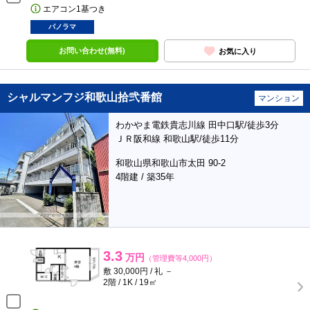
エアコン1基つき
パノラマ
お問い合わせ(無料)
お気に入り
シャルマンフジ和歌山拾弐番館
マンション
わかやま電鉄貴志川線 田中口駅/徒歩3分
ＪＲ阪和線 和歌山駅/徒歩11分
和歌山県和歌山市太田 90-2
4階建 / 築35年
3.3
万円
（管理費等4,000円）
敷 30,000円 / 礼 －
2階 / 1K / 19㎡