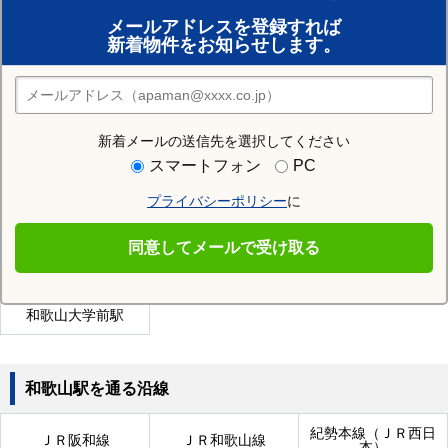
賃貸のプロがお部屋探し！
メールアドレスを登録すれば
おまかせ物件リクエスト
新着物件をお知らせします。
住みたい街の店舗を探す
店舗検索
新着メールの送信先を選択してください
近隣の駅
スマートフォン
PC
交通センター前駅
田中口駅
磯ノ浦駅
プライバシーポリシー
に
和歌山市駅
二里ヶ浜駅
宮前駅
同意してメールで受け取る
山東駅
伊太祈曽駅
紀ノ川駅
和歌山大学前駅
和歌山駅を通る沿線
紀勢本線（ＪＲ西日
ＪＲ阪和線
ＪＲ和歌山線
本）