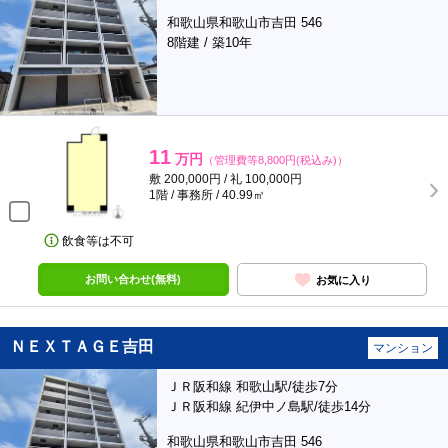
和歌山県和歌山市吉田 546
8階建 / 築10年
11
万円
（管理費等8,800円(税込み)）
敷 200,000円 / 礼 100,000円
1階 / 事務所 / 40.99㎡
飲食等は不可
お問い合わせ(無料)
お気に入り
ＮＥＸＴＡＧＥ吉田
マンション
ＪＲ阪和線 和歌山駅/徒歩7分
ＪＲ阪和線 紀伊中ノ島駅/徒歩14分
和歌山県和歌山市吉田 546