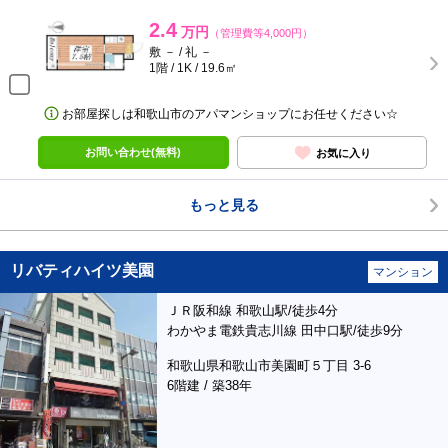
2.4
万円
（管理費等4,000円）
敷 － / 礼 －
1階 / 1K / 19.6㎡
お部屋探しは和歌山市のアパマンショップにお任せください☆
お問い合わせ(無料)
お気に入り
もっと見る
リバティハイツ美園
マンション
ＪＲ阪和線 和歌山駅/徒歩4分
わかやま電鉄貴志川線 田中口駅/徒歩9分
和歌山県和歌山市美園町５丁目 3-6
6階建 / 築38年