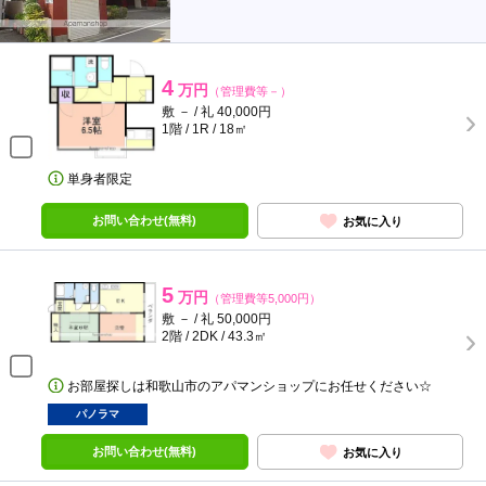
4
万円
（管理費等－）
敷 － / 礼 40,000円
1階 / 1R / 18㎡
単身者限定
お問い合わせ(無料)
お気に入り
5
万円
（管理費等5,000円）
敷 － / 礼 50,000円
2階 / 2DK / 43.3㎡
お部屋探しは和歌山市のアパマンショップにお任せください☆
パノラマ
お問い合わせ(無料)
お気に入り