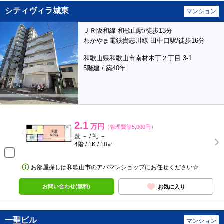
シティヴィラ城東
マンション
ＪＲ阪和線 和歌山駅/徒歩13分
わかやま電鉄貴志川線 田中口駅/徒歩16分
和歌山県和歌山市南材木丁２丁目 3-1
5階建 / 築40年
2.1
万円
（管理費等5,000円）
敷 － / 礼 －
4階 / 1K / 18㎡
お部屋探しは和歌山市のアパマンショップにお任せください☆
お問い合わせ(無料)
お気に入り
一聖ビル
マンション