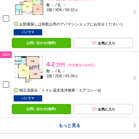
敷 － / 礼 －
1階 / 3DK / 58.32㎡
お部屋探しは和歌山市のアパマンショップにお任せください☆
パノラマ
お問い合わせ(無料)
お気に入り
NEW
4.2
万円
（管理費等3,000円）
敷 － / 礼 －
1階 / 2DK / 45.36㎡
独立洗面台・トイレ温水洗浄便座・エアコン一台
パノラマ
お問い合わせ(無料)
お気に入り
もっと見る