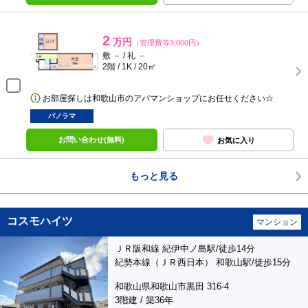
2
万円
（管理費等3,000円）
敷 － / 礼 －
2階 / 1K / 20㎡
お部屋探しは和歌山市のアパマンショップにお任せください☆
パノラマ
お問い合わせ(無料)
お気に入り
もっと見る
コスモハイツ
マンション
ＪＲ阪和線 紀伊中ノ島駅/徒歩14分
紀勢本線（ＪＲ西日本） 和歌山駅/徒歩15分
和歌山県和歌山市黒田 316-4
3階建 / 築36年