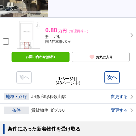
0.88
万円
（管理費等－）
敷 － / 礼 －
階 / 駐車場 / 0㎡
お問い合わせ(無料)
お気に入り
前へ
次へ
1ページ目
(43ページ中)
地域・路線
JR阪和線和歌山駅
変更する
条件
賃貸物件 ダブル0
変更する
条件にあった新着物件を受け取る