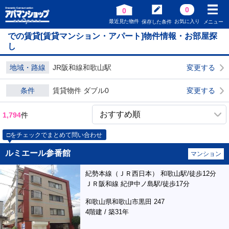
0
0
最近見た物件
お気に入り
保存した条件
メニュー
での賃貸[賃貸マンション・アパート]物件情報・お部屋探
し
地域・路線
JR阪和線和歌山駅
変更する
条件
賃貸物件 ダブル0
変更する
1,794
件
□をチェックでまとめて問い合わせ
ルミエール参番館
マンション
紀勢本線（ＪＲ西日本） 和歌山駅/徒歩12分
ＪＲ阪和線 紀伊中ノ島駅/徒歩17分
和歌山県和歌山市黒田 247
4階建 / 築31年