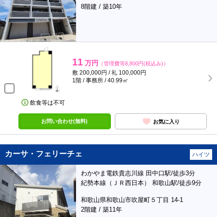
8階建 / 築10年
11
万円
（管理費等8,800円(税込み)）
敷 200,000円 / 礼 100,000円
1階 / 事務所 / 40.99㎡
飲食等は不可
お問い合わせ(無料)
お気に入り
カーサ・フェリーチェ
ハイツ
わかやま電鉄貴志川線 田中口駅/徒歩3分
紀勢本線（ＪＲ西日本） 和歌山駅/徒歩9分
和歌山県和歌山市吹屋町５丁目 14-1
2階建 / 築11年