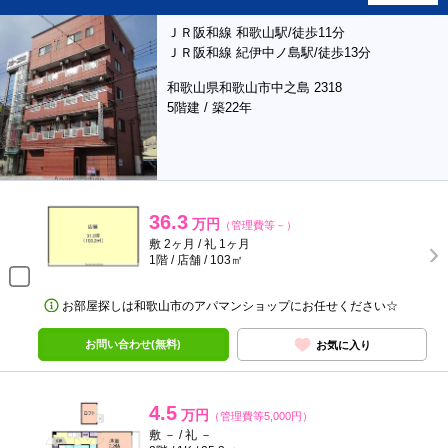
ＪＲ阪和線 和歌山駅/徒歩11分
ＪＲ阪和線 紀伊中ノ島駅/徒歩13分
和歌山県和歌山市中之島 2318
5階建 / 築22年
36.3
万円
（管理費等－）
敷 2ヶ月 / 礼 1ヶ月
1階 / 店舗 / 103㎡
お部屋探しは和歌山市のアパマンショップにお任せください☆
お問い合わせ(無料)
お気に入り
4.5
万円
（管理費等5,000円）
敷 － / 礼 －