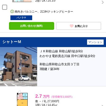
2階 / 1K / 25.3㎡
南向きバルコニー、2口IHクッキングヒーター
パノラマ
お問い合わせ(無料)
お気に入り
シャトーＭ
マンション
ＪＲ和歌山線 和歌山駅/徒歩9分
わかやま電鉄貴志川線 田中口駅/徒歩9分
和歌山県和歌山市太田３丁目
3階建 / 築34年
2.7
万円
（管理費等3,000円）
敷 － / 礼 27,000円
1階 / 1K / 14.45㎡