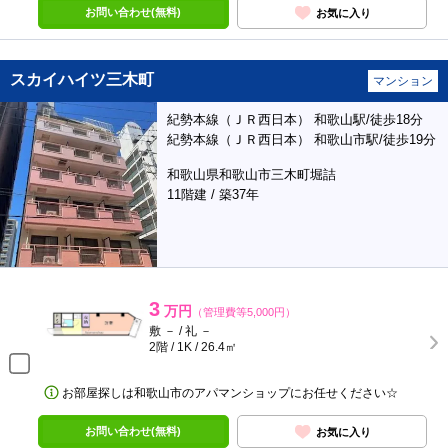
お問い合わせ(無料)
お気に入り
スカイハイツ三木町
マンション
紀勢本線（ＪＲ西日本） 和歌山駅/徒歩18分
紀勢本線（ＪＲ西日本） 和歌山市駅/徒歩19分
和歌山県和歌山市三木町堀詰
11階建 / 築37年
3
万円
（管理費等5,000円）
敷 － / 礼 －
2階 / 1K / 26.4㎡
お部屋探しは和歌山市のアパマンショップにお任せください☆
お問い合わせ(無料)
お気に入り