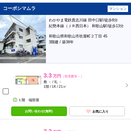
コーポシマムラ
マンション
わかやま電鉄貴志川線 田中口駅/徒歩8分
紀勢本線（ＪＲ西日本） 和歌山駅/徒歩13分
和歌山県和歌山市吹屋町２丁目 45
3階建 / 築38年
3.3
万円
（管理費等－）
敷 － / 礼 －
1階 / 1K / 21㎡
１階 端部屋
お問い合わせ(無料)
お気に入り