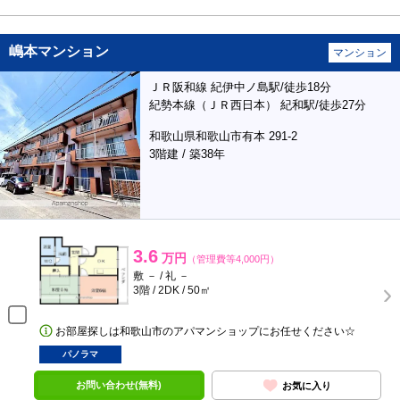
嶋本マンション
マンション
ＪＲ阪和線 紀伊中ノ島駅/徒歩18分
紀勢本線（ＪＲ西日本） 紀和駅/徒歩27分
和歌山県和歌山市有本 291-2
3階建 / 築38年
3.6
万円
（管理費等4,000円）
敷 － / 礼 －
3階 / 2DK / 50㎡
お部屋探しは和歌山市のアパマンショップにお任せください☆
パノラマ
お問い合わせ(無料)
お気に入り