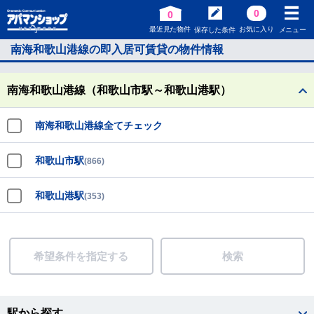
0
0
最近見た物件
お気に入り
保存した条件
メニュー
南海和歌山港線の即入居可賃貸の物件情報
南海和歌山港線（和歌山市駅～和歌山港駅）
南海和歌山港線全てチェック
和歌山市駅
(866)
和歌山港駅
(353)
希望条件を指定する
検索
駅から探す