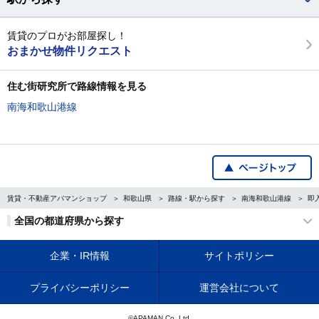
賃貸のプロがお部屋探し！
おまかせ物件リクエスト
住む街研究所で路線情報を見る
南海和歌山港線
賃貸・不動産アパマンショップ
和歌山県
路線・駅から探す
南海和歌山港線
即
全国の都道府県から探す
企業・IR情報
サイトポリシー
プライバシーポリシー
運営会社について
©APAMAN Co.,Ltd.