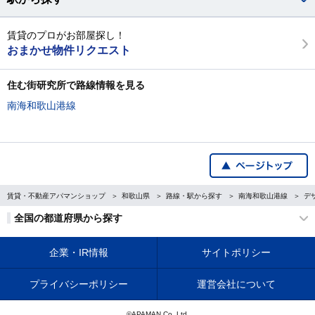
賃貸のプロがお部屋探し！
おまかせ物件リクエスト
住む街研究所で路線情報を見る
南海和歌山港線
賃貸・不動産アパマンショップ
和歌山県
路線・駅から探す
南海和歌山港線
デ
全国の都道府県から探す
企業・IR情報
サイトポリシー
プライバシーポリシー
運営会社について
©APAMAN Co.,Ltd.