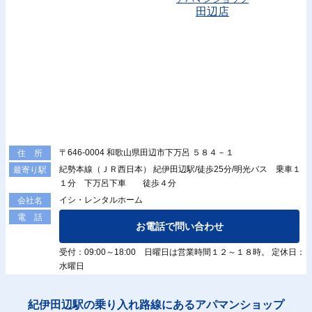
田辺店
〒646-0004 和歌山県田辺市下万呂 ５８４－１
住 所
紀勢本線（ＪＲ西日本） 紀伊田辺駅/徒歩25分/明光バス 乗車１
最寄り駅
１分 下万呂下車 徒歩４分
イシ・レンタルホーム
会社名
電 話
お電話で問い合わせ
受付：09:00～18:00 日曜日は営業時間１２～１８時。 定休日：
水曜日
紀伊田辺駅の乗り入れ路線にあるアパマンショップ