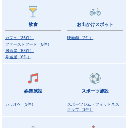
飲食
お出かけスポット
カフェ
（
36
件
）
映画館
（
2
件
）
ファーストフード
（
5
件
）
居酒屋
（
58
件
）
弁当屋
（
6
件
）
娯楽施設
スポーツ施設
カラオケ
（
3
件
）
スポーツジム・フィットネス
クラブ
（
1
件
）