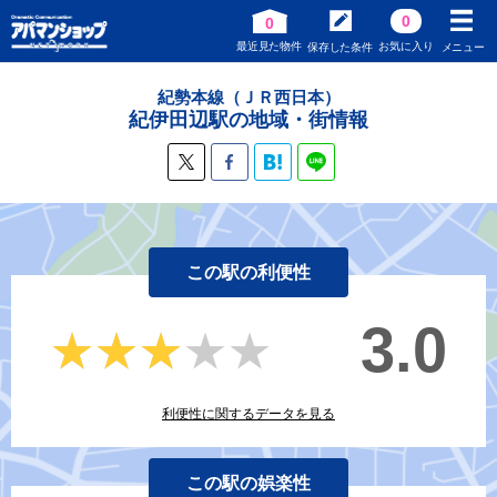
0
0
最近見た物件
お気に入り
保存した条件
メニュー
紀勢本線（ＪＲ西日本）
紀伊田辺駅の地域・街情報
この駅の利便性
3.0
★★★★★
★★★★★
利便性に関するデータを見る
この駅の娯楽性