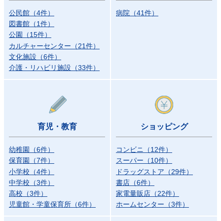
公民館
（
4
件
）
病院
（
41
件
）
図書館
（
1
件
）
公園
（
15
件
）
カルチャーセンター
（
21
件
）
文化施設
（
6
件
）
介護・リハビリ施設
（
33
件
）
育児・教育
ショッピング
幼稚園
（
6
件
）
コンビニ
（
12
件
）
保育園
（
7
件
）
スーパー
（
10
件
）
小学校
（
4
件
）
ドラッグストア
（
29
件
）
中学校
（
3
件
）
書店
（
6
件
）
高校
（
3
件
）
家電量販店
（
22
件
）
児童館・学童保育所
（
6
件
）
ホームセンター
（
3
件
）