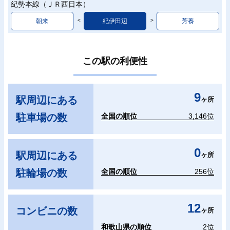
紀勢本線（ＪＲ西日本）
朝来
紀伊田辺
芳養
この駅の利便性
9
駅周辺にある
ヶ所
駐車場の数
全国の順位
3,146位
0
駅周辺にある
ヶ所
駐輪場の数
全国の順位
256位
12
コンビニの数
ヶ所
和歌山県の順位
2位