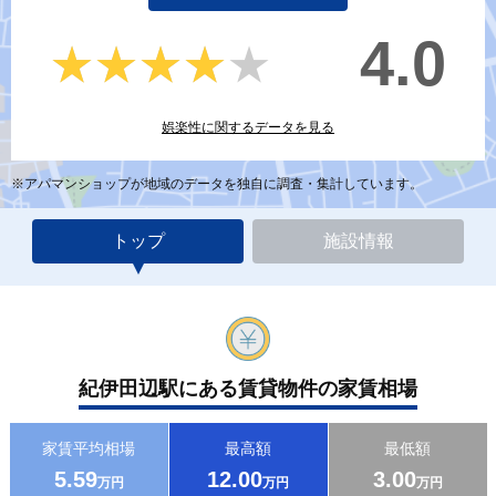
4.0
★★★★★
★★★★★
娯楽性に関するデータを見る
※アパマンショップが地域のデータを独自に調査・集計しています。
トップ
施設情報
紀伊田辺駅にある賃貸物件の家賃相場
家賃平均相場
最高額
最低額
5.59
12.00
3.00
万円
万円
万円