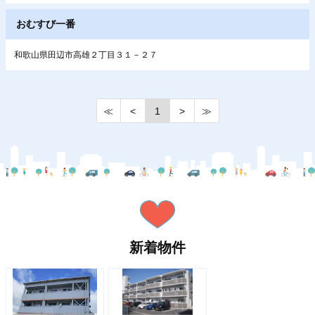
おむすび一番
和歌山県田辺市高雄２丁目３１－２７
≪
<
1
>
≫
新着物件