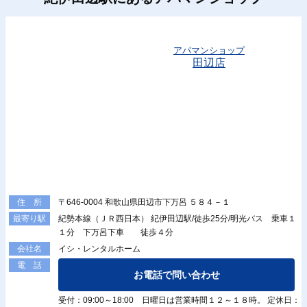
アパマンショップ
田辺店
〒646-0004 和歌山県田辺市下万呂 ５８４－１
住 所
紀勢本線（ＪＲ西日本） 紀伊田辺駅/徒歩25分/明光バス 乗車１
最寄り駅
１分 下万呂下車 徒歩４分
イシ・レンタルホーム
会社名
電 話
お電話で問い合わせ
受付：09:00～18:00 日曜日は営業時間１２～１８時。 定休日：