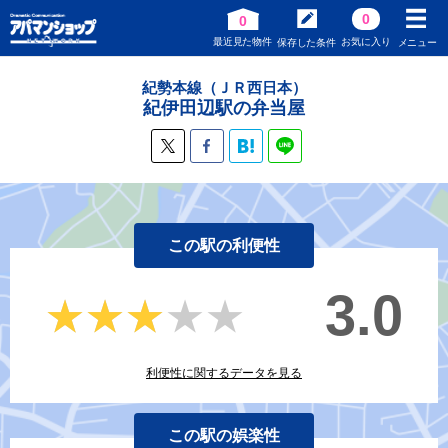
0
0
最近見た物件
お気に入り
保存した条件
メニュー
紀勢本線（ＪＲ西日本）
紀伊田辺駅の弁当屋
この駅の利便性
3.0
★★★★★
★★★★★
利便性に関するデータを見る
この駅の娯楽性