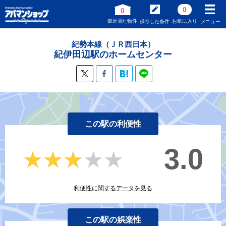
0
0
最近見た物件
お気に入り
保存した条件
メニュー
紀勢本線（ＪＲ西日本）
紀伊田辺駅のホームセンター
この駅の利便性
3.0
★★★★★
★★★★★
利便性に関するデータを見る
この駅の娯楽性