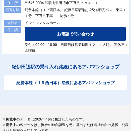
〒646-0004 和歌山県田辺市下万呂 ５８４－１
住 所
紀勢本線（ＪＲ西日本） 紀伊田辺駅/徒歩25分/明光バス 乗車１
最寄り駅
１分 下万呂下車 徒歩４分
イシ・レンタルホーム
会社名
電 話
お電話で問い合わせ
受付：09:00～18:00 日曜日は営業時間１２～１８時。 定休日：
水曜日
紀伊田辺駅の乗り入れ路線にあるアパマンショップ
紀勢本線（ＪＲ西日本）沿線にあるアパマンショップ
※掲載中のデータは2026年4月に集計したものです。
※掲載中の各データは、弊社の独自調査を元に算出または当社独自の見解、公表
された情報を元にしています。