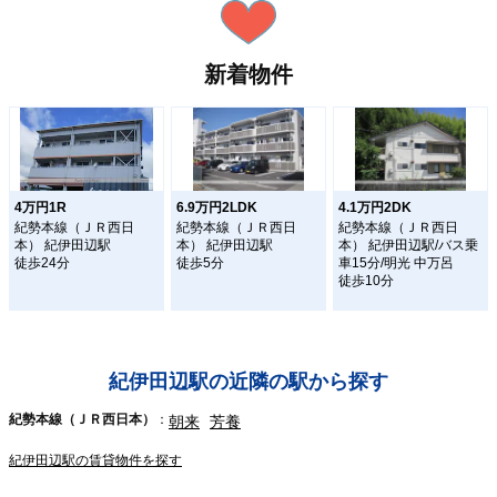
新着物件
4万円1R
6.9万円2LDK
4.1万円2DK
紀勢本線（ＪＲ西日
紀勢本線（ＪＲ西日
紀勢本線（ＪＲ西日
本） 紀伊田辺駅
本） 紀伊田辺駅
本） 紀伊田辺駅/バス乗
徒歩24分
徒歩5分
車15分/明光 中万呂
徒歩10分
紀伊田辺駅の近隣の駅から探す
紀勢本線（ＪＲ西日本）
朝来
芳養
紀伊田辺駅の賃貸物件を探す