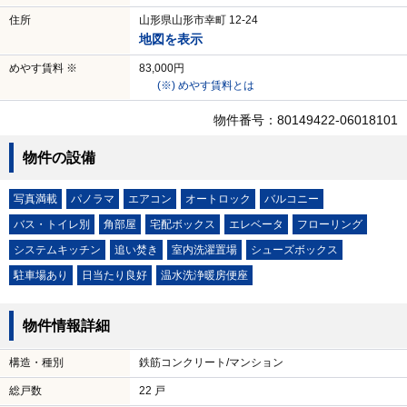
住所
山形県山形市幸町 12-24
地図を表示
めやす賃料 ※
83,000円
(※) めやす賃料とは
物件番号：80149422-06018101
物件の設備
写真満載
パノラマ
エアコン
オートロック
バルコニー
バス・トイレ別
角部屋
宅配ボックス
エレベータ
フローリング
システムキッチン
追い焚き
室内洗濯置場
シューズボックス
駐車場あり
日当たり良好
温水洗浄暖房便座
物件情報詳細
構造・種別
鉄筋コンクリート/マンション
総戸数
22 戸