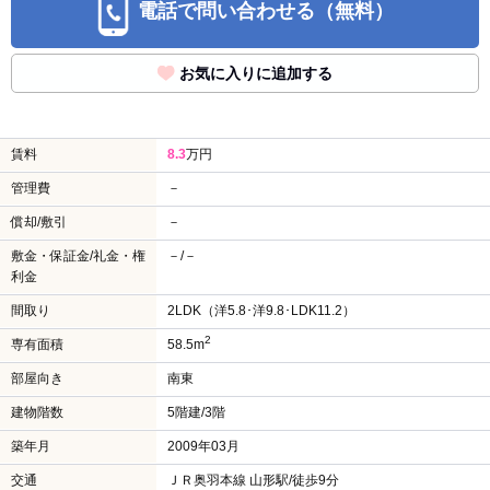
電話で問い合わせる（無料）
お気に入りに追加する
賃料
8.3
万円
管理費
－
償却/敷引
－
敷金・保証金/礼金・権
－/－
利金
間取り
2LDK（洋5.8･洋9.8･LDK11.2）
2
専有面積
58.5m
部屋向き
南東
建物階数
5階建/3階
築年月
2009年03月
交通
ＪＲ奥羽本線 山形駅/徒歩9分