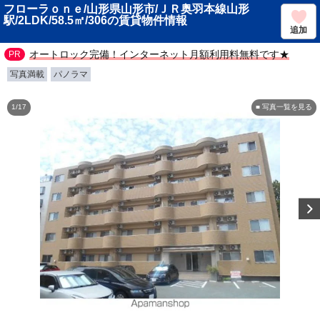
フローラｏｎｅ/山形県山形市/ＪＲ奥羽本線山形
駅/2LDK/58.5㎡/306の賃貸物件情報
追加
オートロック完備！インターネット月額利用料無料です★
写真満載
パノラマ
1/17
■ 写真一覧を見る