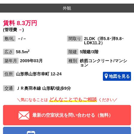
外観
賃料 8.3万円
(管理費
－
)
敷/礼
－/－
間取り
2LDK（洋5.8･洋9.8･
LDK11.2）
2
広さ
58.5m
階建
5階建/3階
築年月
2009年03月
種別
鉄筋コンクリート/マンシ
ョン
住所
山形県山形市幸町 12-24
地図を見る
交通
ＪＲ奥羽本線 山形駅/徒歩9分
どんなことでもご相談
＼気になることは
ください／
最新の空室状況を問い合わせる（無料）