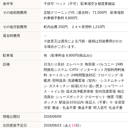
条件等
子供可･ペット（不可） 駐車場空き都度要確認
その他初期費用
定額クリーニング代（退去時） 71,500円 駐車場契
約事務手数料 8,800円
その他月額費用
町内会費 250円 ２４ｈ管理料 1,210円
退去時費用
－
※故意又は過失による汚損・破損は別途費用がかか
る場合がございます。
駐車場
有 （駐車料金 8,800円(税込み)）
設備
日当たり良好･エレベータ･角部屋･バルコニー･24時
間換気システム･CATV･インターネット月額利用料無
料･オートロック･24時間緊急対応･フローリング･冷
暖房･照明器具･洗濯機置場（室内）･システムキッチ
ン･ガスキッチン･給湯(ガス)･追い焚き･シャワー･バ
ス・トイレ別･温水洗浄暖房便座･室内洗濯置場･独立
洗面台･シューズボックス･クローゼット･物置･宅配
ボックス･駅徒歩10分以内･保証人（不要）※･全居室
洋室･敷金・礼金不要･敷金不要･即入居可･礼金不要
情報公開日
2026/08/09
次回更新予定日
2026/08/23（あと
14
日）