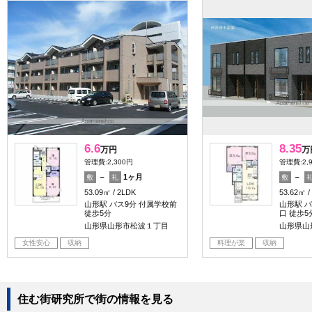
6.6
8.35
万円
万
管理費:2,300円
管理費:2,
－
1ヶ月
－
敷
礼
敷
53.09㎡
2LDK
53.62㎡
山形駅 バス9分 付属学校前
山形駅 
徒歩5分
口 徒歩5
山形県山形市松波１丁目
山形県山
女性安心
収納
料理が楽
収納
住む街研究所で街の情報を見る