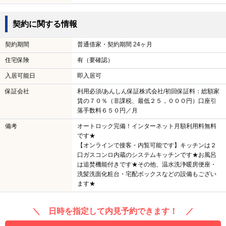
契約に関する情報
契約期間
普通借家・契約期間 24ヶ月
住宅保険
有（要確認）
入居可能日
即入居可
保証会社
利用必須/あんしん保証株式会社/初回保証料：総額家
賃の７０％（非課税、最低２５，０００円）口座引
落手数料６５０円／月
備考
オートロック完備！インターネット月額利用料無料
です★
【オンラインで接客・内覧可能です】キッチンは２
口ガスコンロ内蔵のシステムキッチンです★お風呂
は追焚機能付きです★その他、温水洗浄暖房便座・
洗髪洗面化粧台・宅配ボックスなどの設備もござい
ます★
＼ 日時を指定して内見予約できます！ ／