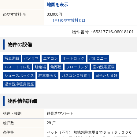
地図を表示
めやす賃料 ※
33,000円
(※) めやす賃料とは
物件番号：65317716-06018101
物件の設備
写真満載
パノラマ
エアコン
オートロック
バルコニー
バス・トイレ別
駐輪場
角部屋
フローリング
室内洗濯置場
シューズボックス
駐車場あり
ガスコンロ設置可
日当たり良好
温水洗浄暖房便座
物件情報詳細
構造・種別
鉄骨造/アパート
総戸数
29 戸
条件等
ペット（不可） 敷地外駐車場まで６ｍ（６，０００