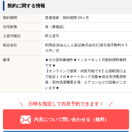
契約に関する情報
契約期間
普通借家・契約期間 24ヶ月
住宅保険
有（要確認）
入居可能日
即入居可
保証会社
利用必須/あんしん保証株式会社/口座引落手数料６５
０円／月
備考
★ゼロ賃対象物件★インターネット月額利用料無料
です★
【オンラインで接客・内覧可能です】山形駅西口ま
で徒歩１３分★オートロック完備★温水洗浄暖房便
座・室内洗濯機置き場・エアコンなどの設備がござ
います★
＼ 日時を指定して内見予約できます！ ／
内見について問い合わせる（無料）