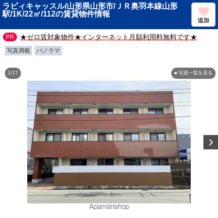
ラビィキャッスル/山形県山形市/ＪＲ奥羽本線山形
駅/1K/22㎡/112の賃貸物件情報
追加
★ゼロ賃対象物件★インターネット月額利用料無料です★
写真満載
パノラマ
1/17
■ 写真一覧を見る