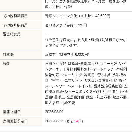
円／月）空き要確認水道検針２ヶ月に一度西王不動
産にて検針・請求
その他初期費用
定額クリーニング代（退去時） 49,500円
その他月額費用
ゼロ賃クラブ会費 1,760円
退去時費用
－
※故意又は過失による汚損・破損は別途費用がかか
る場合がございます。
駐車場
近隣有 （駐車料金 6,000円）
設備
日当たり良好･駐輪場･角部屋･バルコニー･CATV･イ
ンターネット月額利用料無料･オートロック･24時間
緊急対応･フローリング･冷暖房･照明器具･洗濯機置
場（室内）･二重サッシ･ガスコンロ設置可･給湯(ガ
ス)･シャワー･バス・トイレ別･温水洗浄暖房便座･室
内洗濯置場･シューズボックス･保証人（不要）※･全
居室6畳以上･全居室洋室･敷金・礼金不要･敷金不要･
即入居可･礼金不要
情報公開日
2026/08/09
次回更新予定日
2026/08/23（あと
14
日）