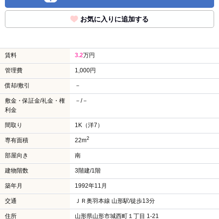
お気に入りに追加する
賃料
3.2
万円
管理費
1,000円
償却/敷引
－
敷金・保証金/礼金・権
－/－
利金
間取り
1K（洋7）
2
専有面積
22m
部屋向き
南
建物階数
3階建/1階
築年月
1992年11月
交通
ＪＲ奥羽本線 山形駅/徒歩13分
住所
山形県山形市城西町１丁目 1-21