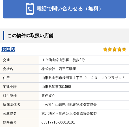
電話で問い合わせる（無料）
この物件の取扱い店舗
桜田店
交通
ＪＲ仙山線山形駅 徒歩2分
会社名
株式会社 西王不動産
住所
山形県山形市桜田東４丁目 ９－２３ ＪＹプラザ１Ｆ
宅建免許
山形県知事(8)1598
取引態様
専任媒介
所属団体名
（公社）山形県宅地建物取引業協会
公取協名
東北地区不動産公正取引協議会加盟
物件番号
65317716-06018101