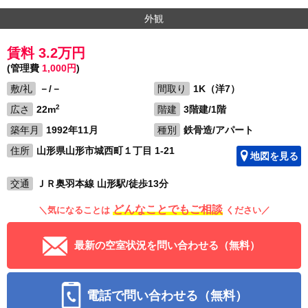
外観
賃料 3.2万円
(管理費
1,000円
)
敷/礼
－/－
間取り
1K（洋7）
2
広さ
22m
階建
3階建/1階
築年月
1992年11月
種別
鉄骨造/アパート
住所
山形県山形市城西町１丁目 1-21
地図を見る
交通
ＪＲ奥羽本線 山形駅/徒歩13分
どんなことでもご相談
＼気になることは
ください／
最新の空室状況を問い合わせる（無料）
電話で問い合わせる（無料）