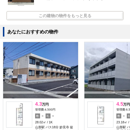
この建物の物件をもっと見る
あなたにおすすめの物件
4.3
4.5
万円
万円
管理費:4,500円
管理費:6,
－
－
－
敷
礼
敷
28.02㎡
1K
23.18㎡
山形駅 バス18分 妙見寺 徒
山形駅 バ