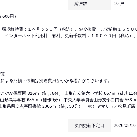
総戸数
10 戸
,600円）
） 環境維持費：１ヶ月５５０円（税込）、鍵交換費：ご契約時１６５０
）、インターネット利用料：有料、更新手数料：１６５００円（税込）
精算
失による汚損・破損は別途費用がかかる場合がございます。
こやか保育園 325ｍ（徒歩5分） 山形市立第六小学校 857ｍ（徒歩11
山形高等学校 685ｍ（徒歩9分） 中央大学学員会山形支部白門会 568ｍ
山形県県立点字図書館 2365ｍ（徒歩30分） （株）ヤマザワ／松見町店 7
次回更新予定日
2026/08/1