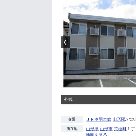
外観
ＪＲ奥羽本線
山形駅
/バス
交通
山形県
山形市
荒楯町
１丁目
所在地
地図を見る