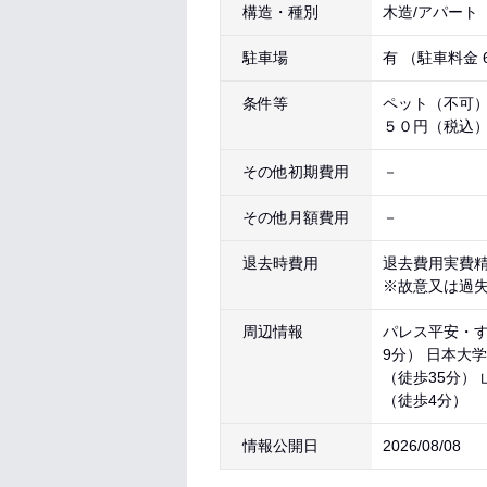
構造・種別
木造/アパート
駐車場
有 （駐車料金 6
条件等
ペット（不可
５０円（税込
その他初期費用
－
その他月額費用
－
退去時費用
退去費用実費
※故意又は過
周辺情報
パレス平安・す
9分） 日本大学
（徒歩35分） 
（徒歩4分）
情報公開日
2026/08/08