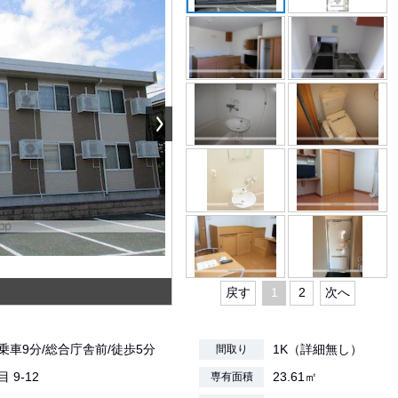
戻す
1
2
次へ
乗車9分/総合庁舎前/徒歩5分
1K（詳細無し）
間取り
 9-12
23.61㎡
専有面積