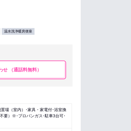
温水洗浄暖房便座
わせ （通話料無料）
機置場（室内）･家具・家電付･浴室換
不要）※･プロパンガス･駐車3台可･