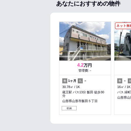
あなたにおすすめの物件
4.2
万円
管理費:－
1ヶ月
－
－
敷
礼
敷
30.78㎡
1K
16㎡
1K
蔵王駅 バス13分 飯田 徒歩30
バス 緑町
分
山形県山
山形県山形市飯田５丁目
収納