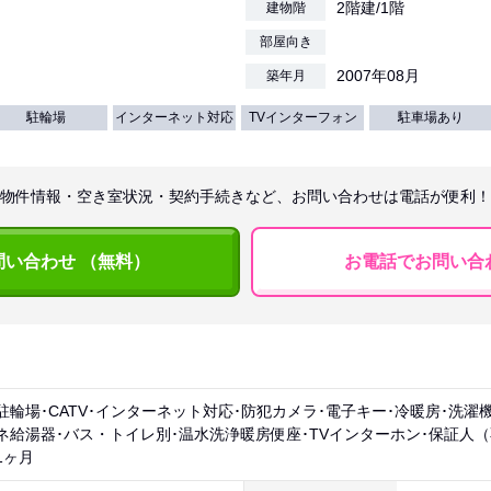
2階建/1階
建物階
部屋向き
2007年08月
築年月
駐輪場
インターネット対応
TVインターフォン
駐車場あり
物件情報・空き室状況・契約手続きなど、お問い合わせは電話が便利！
問い合わせ （無料）
お電話でお問い合
駐輪場･CATV･インターネット対応･防犯カメラ･電子キー･冷暖房･洗濯
ネ給湯器･バス・トイレ別･温水洗浄暖房便座･TVインターホン･保証人（
1ヶ月