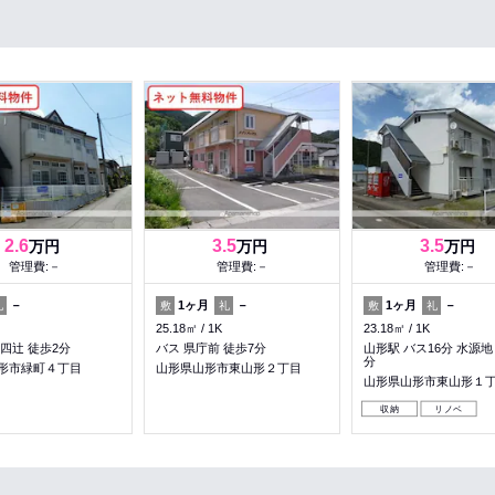
2.6
3.5
3.5
万円
万円
万円
管理費:－
管理費:－
管理費:－
－
1ヶ月
－
1ヶ月
－
礼
敷
礼
敷
礼
25.18㎡
1K
23.18㎡
1K
四辻 徒歩2分
バス 県庁前 徒歩7分
山形駅 バス16分 水源地
分
形市緑町４丁目
山形県山形市東山形２丁目
山形県山形市東山形１
収納
リノベ