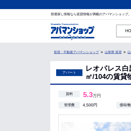
部屋探し情報なら賃貸情報が満載のアパマンショップ
H
賃貸・不動産アパマンショップ
山形県 賃貸
山
レオパレス白鷹
アパート
㎡/104の賃
5.3
賃料
万円
4,500円
管理費
償却/