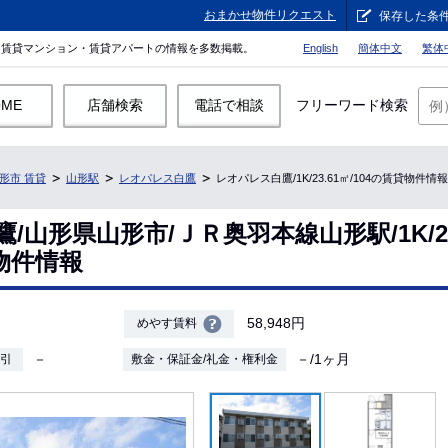
おまかせ物件リクエスト
保存した条
。賃貸マンション・賃貸アパートの情報を多数掲載。
English
簡体中文
繁体
OME
店舗検索
電話で相談
フリーワード検索
形市 賃貸
山形駅
レオパレス白鷹
レオパレス白鷹/1K/23.61㎡/104の賃貸物件情報
/山形県山形市/ＪＲ奥羽本線山形駅/1K/23
貸物件情報
58,948円
めやす賃料
－
－/1ヶ月
敷引
敷金・保証金/礼金・権利金