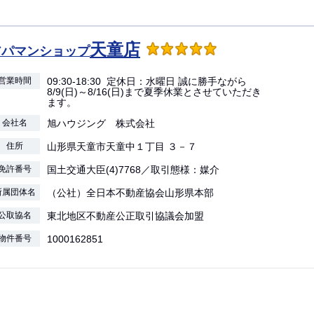
天童店
アパマンショップ
営業時間
09:30-18:30 定休日：水曜日 誠に勝手ながら
8/9(日)～8/16(日)まで夏季休業とさせていただき
ます。
会社名
旭ハウジング 株式会社
住所
山形県天童市天童中１丁目 ３－７
免許番号
国土交通大臣(4)7768／取引態様：媒介
所属団体名
（公社）全日本不動産協会山形県本部
公取協名
東北地区不動産公正取引協議会加盟
物件番号
1000162851