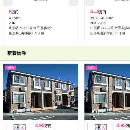
5
4
4
万円
～
万円
43.74m²
39.66～41.25m²
2DK
2DK～2DK
山形駅 バス12分 飯田 徒歩4分
山形駅 バス12分 飯田 徒歩
山形県山形市飯田５丁目
山形県山形市飯田５丁目
新着物件
NEW
NEW
4.95
4.95
万円
万