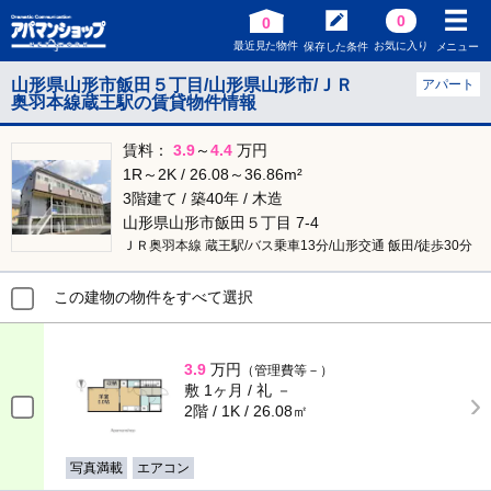
0
0
最近見た物件
お気に入り
保存した条件
メニュー
山形県山形市飯田５丁目/山形県山形市/ＪＲ
アパート
奥羽本線蔵王駅の賃貸物件情報
賃料：
3.9
～
4.4
万円
1R～2K / 26.08～36.86m²
3階建て / 築40年 / 木造
山形県山形市飯田５丁目 7-4
ＪＲ奥羽本線 蔵王駅/バス乗車13分/山形交通 飯田/徒歩30分
この建物の物件をすべて選択
3.9
万円
（管理費等－）
敷 1ヶ月 / 礼 －
2階 / 1K / 26.08㎡
写真満載
エアコン