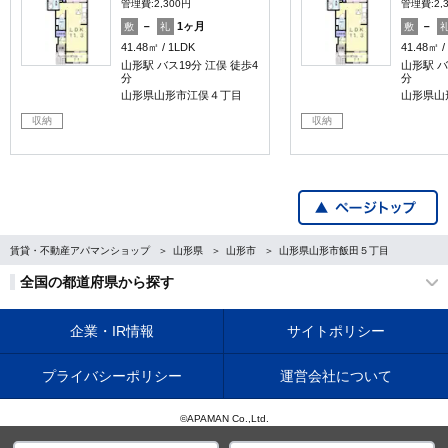
管理費:2,300円
管理費:2,
－
1ヶ月
－
敷
礼
敷
41.48㎡
1LDK
41.48㎡
山形駅 バス19分 江俣 徒歩4
山形駅 バ
分
分
山形県山形市江俣４丁目
山形県山
収納
収納
賃貸・不動産アパマンショップ
山形県
山形市
山形県山形市飯田５丁目
全国の都道府県から探す
企業・IR情報
サイトポリシー
プライバシーポリシー
運営会社について
©APAMAN Co.,Ltd.