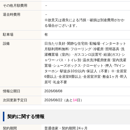
その他月額費用
－
退去時費用
－
※故意又は過失による汚損・破損は別途費用がかか
る場合がございます。
駐車場
有
設備
日当たり良好･閑静な住宅街･駐輪場･インターネット
月額利用料無料･フローリング･冷暖房･照明器具･洗
濯機置場（室内）･ガスコンロ設置可･給湯(ガス)･シ
ャワー･バス・トイレ別･温水洗浄暖房便座･室内洗濯
置場･シューズボックス･クローゼット･押入･TVイン
ターホン･駅徒歩10分以内･保証人（不要）※･全居室
6畳以上･全居室8畳以上･全居室洋室･敷金1ヶ月･即入
居可･礼金不要
情報公開日
2026/08/08
次回更新予定日
2026/08/22（あと
14
日）
契約に関する情報
契約期間
普通借家・契約期間 24ヶ月