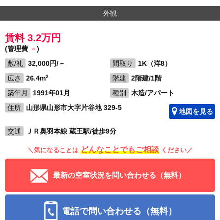
外観
賃料 3.2万円
(管理費
－
)
敷/礼
32,000円/－
間取り
1K（洋8）
2
広さ
26.4m
階建
2階建/1階
築年月
1991年01月
種別
木造/アパート
住所
山形県山形市大字片谷地 329-5
地図を見る
交通
ＪＲ奥羽本線 蔵王駅/徒歩9分
どんなことでもご相談
＼気になることは
ください／
最新の空室状況を問い合わせる（無料）
電話で問い合わせる（無料）