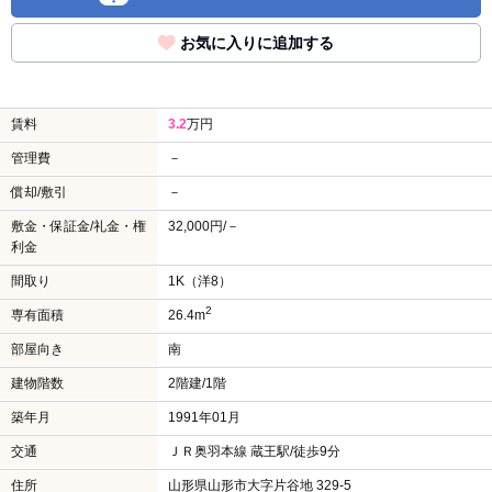
お気に入りに追加する
賃料
3.2
万円
管理費
－
償却/敷引
－
敷金・保証金/礼金・権
32,000円/－
利金
間取り
1K（洋8）
2
専有面積
26.4m
部屋向き
南
建物階数
2階建/1階
築年月
1991年01月
交通
ＪＲ奥羽本線 蔵王駅/徒歩9分
住所
山形県山形市大字片谷地 329-5