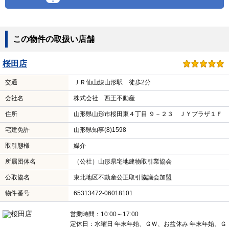
この物件の取扱い店舗
桜田店
交通
ＪＲ仙山線山形駅 徒歩2分
会社名
株式会社 西王不動産
住所
山形県山形市桜田東４丁目 ９－２３ ＪＹプラザ１Ｆ
宅建免許
山形県知事(8)1598
取引態様
媒介
所属団体名
（公社）山形県宅地建物取引業協会
公取協名
東北地区不動産公正取引協議会加盟
物件番号
65313472-06018101
営業時間：10:00～17:00
定休日：水曜日 年末年始、ＧＷ、お盆休み 年末年始、Ｇ