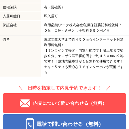
住宅保険
有（要確認）
入居可能日
即入居可
保証会社
利用必須/アーク株式会社/初回保証委託料総賃料７
０％ 口座引き落とし手数料６５０円／月
備考
東北文教大学まで約４５０ｍ☆インターネット月額
利用料無料♪
【オンラインで接客・内覧可能です】蔵王駅まで徒
歩９分、ヤマザワ蔵王駅前店まで約４５０ｍの立地
です！！敷地内駐車場が１台無料で使用できます！
セキュリティも安心なＴＶインターホンが完備です
☆
＼ 日時を指定して内見予約できます！ ／
内見について問い合わせる（無料）
電話で問い合わせる（無料）