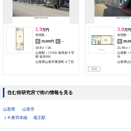
1.9
3.8
万円
万円
管理費:－
管理費:－
19,000円
－
38,0
敷
礼
敷
19.8㎡
1K
21.45㎡
山形駅 バス5分 南高前十字
山形駅 バ
路 徒歩8分
分
山形県山形市東原町４丁目
山形県山
収納
住む街研究所で街の情報を見る
山形県
山形市
ＪＲ奥羽本線
蔵王駅