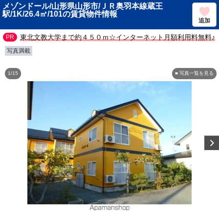
メゾンドール/山形県山形市/ＪＲ奥羽本線蔵王
駅/1K/26.4㎡/101の賃貸物件情報
追加
東北文教大学まで約４５０ｍ☆インターネット月額利用料無料♪
写真満載
1/15
■ 写真一覧を見る