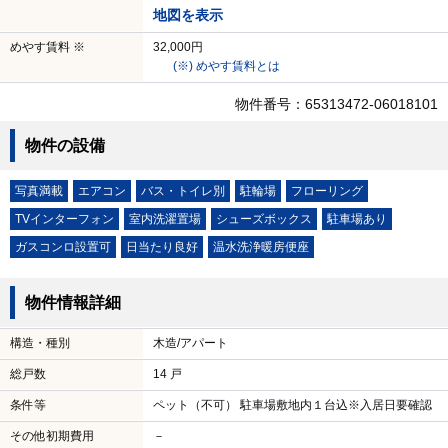
地図を表示
めやす賃料 ※
32,000円
(※) めやす賃料とは
物件番号：65313472-06018101
物件の設備
写真満載
エアコン
バス・トイレ別
駐輪場
フローリング
TVインターフォン
室内洗濯置場
シューズボックス
駐車場あり
ガスコンロ設置可
日当たり良好
温水洗浄暖房便座
物件情報詳細
構造・種別
木造/アパート
総戸数
14 戸
条件等
ペット（不可） 駐車場敷地内１台込※入居日要確認
その他初期費用
－