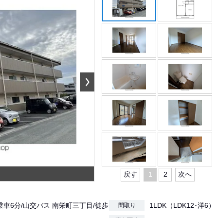
戻す
1
2
次へ
乗車6分/山交バス 南栄町三丁目/徒歩
1LDK（LDK12･洋6）
間取り