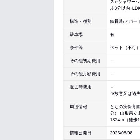
ス)･シャワー
歩3分以内･L
構造・種別
鉄骨造/アパー
駐車場
有
条件等
ペット（不可
その他初期費用
－
その他月額費用
－
退去時費用
－
※故意又は過
周辺情報
とちの実保育園 
分） 山形県立
1324ｍ（徒歩
情報公開日
2026/08/08