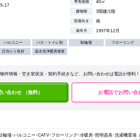
40㎡
専有面積
5-17
3階建/1階
建物階
南
部屋向き
1997年12月
築年月
バルコニー
バス・トイレ別
駐輪場
フローリング
日当たり良好
温水洗浄暖房便座
物件情報・空き室状況・契約手続きなど、お問い合わせは電話が便利！
問い合わせ （無料）
お電話でお問い合
駐輪場･バルコニー･CATV･フローリング･冷暖房･照明器具･洗濯機置場