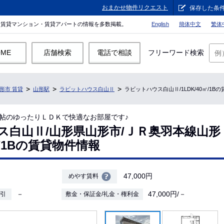
おまかせ物件リクエスト
保存した条
。賃貸マンション・賃貸アパートの情報を多数掲載。
English
簡体中文
繁体
OME
店舗検索
電話で相談
フリーワード検索
形市 賃貸
山形駅
ラビットハウス白山Ⅱ
ラビットハウス白山Ⅱ/1LDK/40㎡/1B
帖のゆったりＬＤＫで快適なお部屋です♪
ス白山Ⅱ/山形県山形市/ＪＲ奥羽本線山形
0㎡/1Bの賃貸物件情報
47,000円
めやす賃料
－
47,000円/－
敷引
敷金・保証金/礼金・権利金