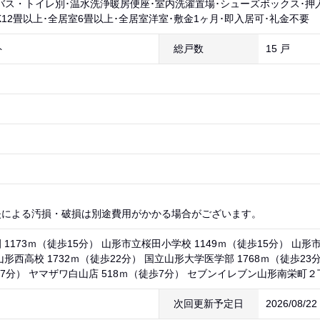
･バス・トイレ別･温水洗浄暖房便座･室内洗濯置場･シューズボックス･押
DK12畳以上･全居室6畳以上･全居室洋室･敷金1ヶ月･即入居可･礼金不要
ト
総戸数
15 戸
）
失による汚損・破損は別途費用がかかる場合がございます。
1173ｍ（徒歩15分） 山形市立桜田小学校 1149ｍ（徒歩15分） 山形市
山形西高校 1732ｍ（徒歩22分） 国立山形大学医学部 1768ｍ（徒歩2
17分） ヤマザワ白山店 518ｍ（徒歩7分） セブンイレブン山形南栄町２
次回更新予定日
2026/08/2