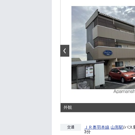
外観
ＪＲ奥羽本線
山形駅
/バス
交通
3分