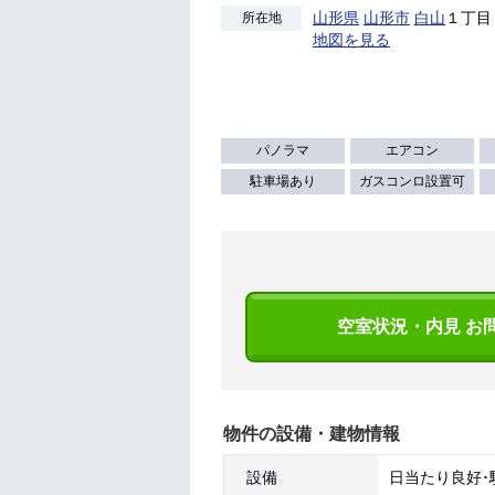
山形県
山形市
白山
１丁目 
所在地
地図を見る
パノラマ
エアコン
駐車場あり
ガスコンロ設置可
空室状況・内見 お
物件の設備・建物情報
設備
日当たり良好･