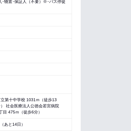
入･物置･保証人（不要）※･バス停徒
立第十中学校 1031ｍ（徒歩13
3分） 社会医療法人公徳会若宮病院
丁目 475ｍ（徒歩6分）
2 （あと
14日
）