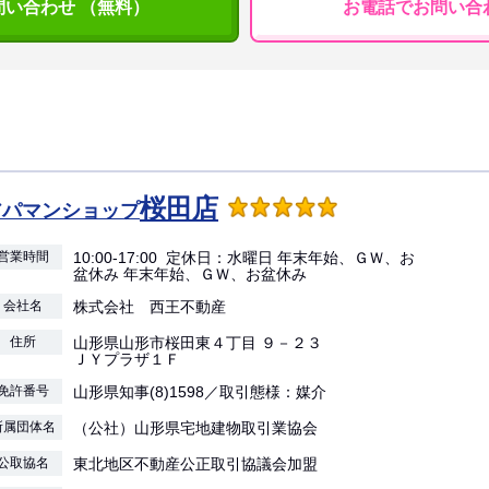
問い合わせ （無料）
お電話でお問い合
桜田店
アパマンショップ
営業時間
10:00-17:00 定休日：水曜日 年末年始、ＧＷ、お
盆休み 年末年始、ＧＷ、お盆休み
会社名
株式会社 西王不動産
住所
山形県山形市桜田東４丁目 ９－２３
ＪＹプラザ１Ｆ
免許番号
山形県知事(8)1598／取引態様：媒介
所属団体名
（公社）山形県宅地建物取引業協会
公取協名
東北地区不動産公正取引協議会加盟