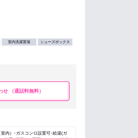
室内洗濯置場
シューズボックス
わせ （通話料無料）
（室内）･ガスコンロ設置可･給湯(ガ