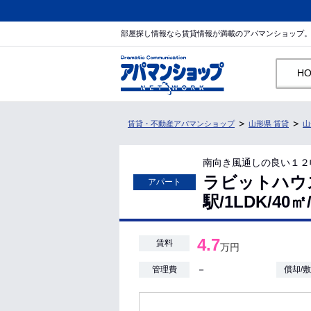
部屋探し情報なら賃貸情報が満載のアパマンショップ
H
賃貸・不動産アパマンショップ
山形県 賃貸
山
南向き風通しの良い１２
ラビットハウ
アパート
駅/1LDK/4
4.7
賃料
万円
－
管理費
償却/