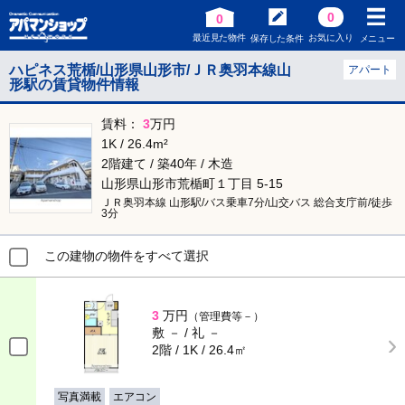
0
0
最近見た物件
お気に入り
保存した条件
メニュー
ハピネス荒楯/山形県山形市/ＪＲ奥羽本線山
アパート
形駅の賃貸物件情報
賃料：
3
万円
1K / 26.4m²
2階建て / 築40年 / 木造
山形県山形市荒楯町１丁目 5-15
ＪＲ奥羽本線 山形駅/バス乗車7分/山交バス 総合支庁前/徒歩
3分
この建物の物件をすべて選択
3
万円
（管理費等－）
敷 － / 礼 －
2階 / 1K / 26.4㎡
写真満載
エアコン