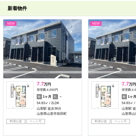
新着物件
NEW
NEW
7.7
7.7
万円
万円
管理費:4,000円
管理費:4,
1ヶ月
－
1ヶ
敷
礼
敷
54.83㎡
2LDK
54.83㎡
山形駅 徒歩36分
山形駅 徒
山形県山形市前田町
山形県山
料理が楽
ペット可
料理が楽
ペット可