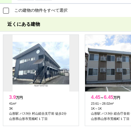
この建物の物件をすべて選択
近くにある建物
3.9
4.45
6.45
万円
～
万円
41m²
23.61～28.02m²
3K
1K～1K
山形駅 バス9分 村山総合支庁前 徒歩2分
山形駅 バス9分 総合庁舎前
山形県山形市荒楯町１丁目
山形県山形市荒楯町１丁目