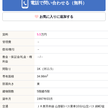
電話で問い合わせる（無料）
お気に入りに追加する
賃料
5.5
万円
管理費
－
償却/敷引
－
敷金・保証金/礼金・権
－/－
利金
間取り
1K（洋11.5）
2
専有面積
34.98m
部屋向き
東
建物階数
5階建/5階
築年月
1997年03月
交通
ＪＲ奥羽本線 山形駅/バス乗車10分/山交バス 錦町/徒