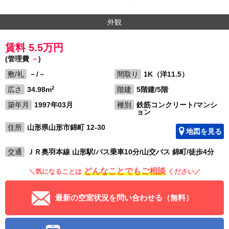
外観
賃料 5.5万円
(管理費
－
)
敷/礼
－/－
間取り
1K（洋11.5）
2
広さ
34.98m
階建
5階建/5階
築年月
1997年03月
種別
鉄筋コンクリート/マンシ
ョン
住所
山形県山形市錦町 12-30
地図を見る
交通
ＪＲ奥羽本線 山形駅/バス乗車10分/山交バス 錦町/徒歩4分
どんなことでもご相談
＼気になることは
ください／
最新の空室状況を問い合わせる（無料）