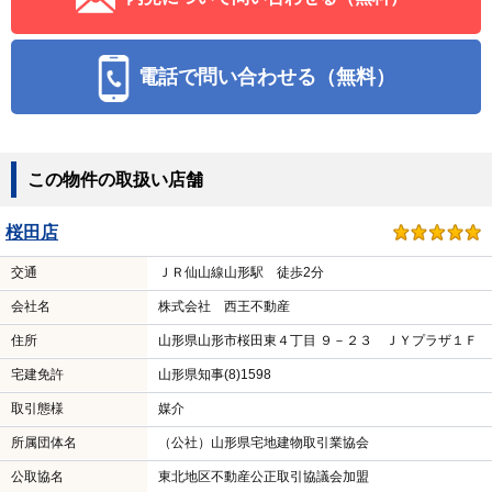
電話で問い合わせる（無料）
この物件の取扱い店舗
桜田店
交通
ＪＲ仙山線山形駅 徒歩2分
会社名
株式会社 西王不動産
住所
山形県山形市桜田東４丁目 ９－２３ ＪＹプラザ１Ｆ
宅建免許
山形県知事(8)1598
取引態様
媒介
所属団体名
（公社）山形県宅地建物取引業協会
公取協名
東北地区不動産公正取引協議会加盟