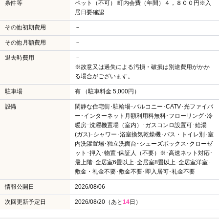
条件等
ペット（不可） 町内会費（年間）４，８００円※入
居日要確認
その他初期費用
－
その他月額費用
－
退去時費用
－
※故意又は過失による汚損・破損は別途費用がかか
る場合がございます。
駐車場
有 （駐車料金 5,000円）
設備
閑静な住宅街･駐輪場･バルコニー･CATV･光ファイバ
ー･インターネット月額利用料無料･フローリング･冷
暖房･洗濯機置場（室内）･ガスコンロ設置可･給湯
(ガス)･シャワー･浴室換気乾燥機･バス・トイレ別･室
内洗濯置場･独立洗面台･シューズボックス･クローゼ
ット･押入･物置･保証人（不要）※･高速ネット対応･
最上階･全居室6畳以上･全居室8畳以上･全居室洋室･
敷金・礼金不要･敷金不要･即入居可･礼金不要
情報公開日
2026/08/06
次回更新予定日
2026/08/20（あと
14
日）