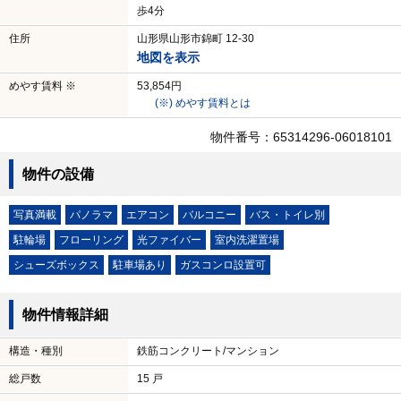
歩4分
住所
山形県山形市錦町 12-30
地図を表示
めやす賃料 ※
53,854円
(※) めやす賃料とは
物件番号：65314296-06018101
物件の設備
写真満載
パノラマ
エアコン
バルコニー
バス・トイレ別
駐輪場
フローリング
光ファイバー
室内洗濯置場
シューズボックス
駐車場あり
ガスコンロ設置可
物件情報詳細
構造・種別
鉄筋コンクリート/マンション
総戸数
15 戸