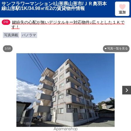
サンフラワーマンション/山形県山形市/ＪＲ奥羽本
線山形駅/1K/34.98㎡/E2の賃貸物件情報
追加
鍵紛失の心配が無いデジタルキー対応物件♪広々とした１Ｋで
す！
写真満載
パノラマ
1/16
■ 写真一覧を見る