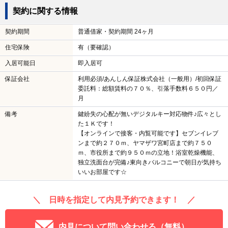
契約に関する情報
契約期間
普通借家・契約期間 24ヶ月
住宅保険
有（要確認）
入居可能日
即入居可
保証会社
利用必須/あんしん保証株式会社（一般用）/初回保証
委託料：総額賃料の７０％、引落手数料６５０円／
月
備考
鍵紛失の心配が無いデジタルキー対応物件♪広々とし
た１Ｋです！
【オンラインで接客・内覧可能です】セブンイレブ
ンまで約２７０ｍ、ヤマザワ宮町店まで約７５０
ｍ、市役所まで約９５０ｍの立地！浴室乾燥機能、
独立洗面台が完備♪東向きバルコニーで朝日が気持ち
いいお部屋です☆
＼ 日時を指定して内見予約できます！ ／
内見について問い合わせる（無料）