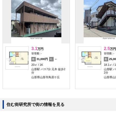
3.1
2.5
万円
万円
管理費:－
管理費:－
31,000円
－
25,0
敷
礼
敷
20㎡
1K
18.1㎡
山形駅 バス7分 元木 徒歩2
山形駅 バ
分
2分
山形県山形市鳥居ケ丘
山形県山
住む街研究所で街の情報を見る