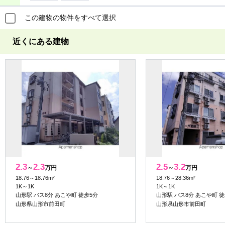
この建物の物件をすべて選択
近くにある建物
2.3
2.3
2.5
3.2
～
万円
～
万円
18.76～18.76m²
18.76～28.36m²
1K～1K
1K～1K
山形駅 バス8分 あこや町 徒歩5分
山形駅 バス8分 あこや町 徒
山形県山形市前田町
山形県山形市前田町