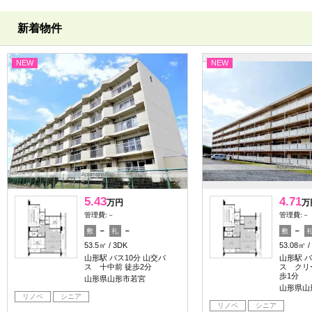
新着物件
NEW
NEW
5.43
4.71
万円
万
管理費:－
管理費:－
－
－
－
敷
礼
敷
53.5㎡
3DK
53.08㎡
山形駅 バス10分 山交バ
山形駅 バ
ス 十中前 徒歩2分
ス クリ
歩1分
山形県山形市若宮
山形県山
リノベ
シニア
リノベ
シニア