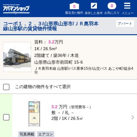
0
0
最近見た物件
お気に入り
保存した条件
メニュー
コーポ１．２．３/山形県山形市/ＪＲ奥羽本
アパート
線山形駅の賃貸物件情報
賃料：
3.2
万円
1K / 26.5m²
2階建て / 築36年 / 木造
山形県山形市前田町 15-6
ＪＲ奥羽本線 山形駅/バス乗車15分/山交バス あこや町/徒歩4
分
この建物の物件をすべて選択
3.2
万円
（管理費等－）
敷 － / 礼 －
2階 / 1K / 26.5㎡
写真満載
エアコン